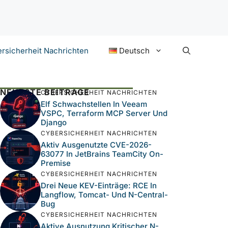
rsicherheit Nachrichten
Deutsch
NEUESTE BEITRÄGE
CYBERSICHERHEIT NACHRICHTEN
Elf Schwachstellen In Veeam
VSPC, Terraform MCP Server Und
Django
CYBERSICHERHEIT NACHRICHTEN
Aktiv Ausgenutzte CVE-2026-
63077 In JetBrains TeamCity On-
Premise
CYBERSICHERHEIT NACHRICHTEN
Drei Neue KEV-Einträge: RCE In
Langflow, Tomcat- Und N-Central-
Bug
CYBERSICHERHEIT NACHRICHTEN
Aktive Ausnutzung Kritischer N-