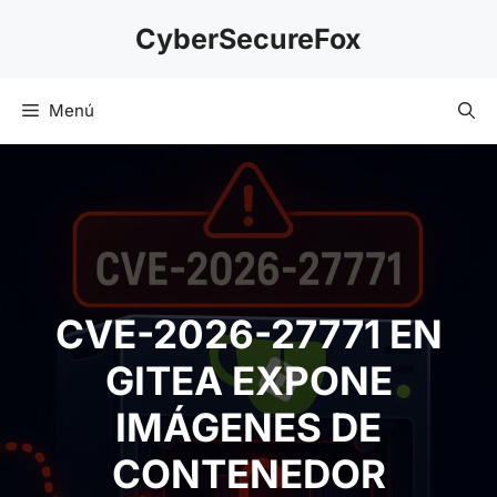
Saltar
CyberSecureFox
al
contenido
Menú
CVE-2026-27771 EN
GITEA EXPONE
IMÁGENES DE
CONTENEDOR