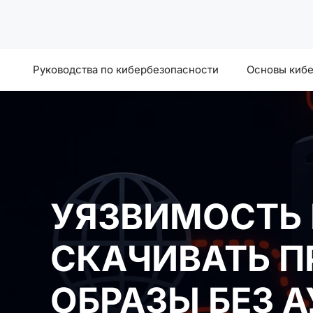
Перейти
к
содержимому
Руководства по кибербезопасности
Основы киб
УЯЗВИМОСТЬ 
СКАЧИВАТЬ П
ОБРАЗЫ БЕЗ 