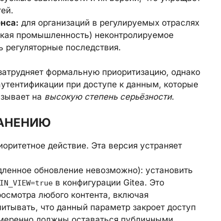
ей.
нса:
для организаций в регулируемых отраслях
ская промышленность) неконтролируемое
 регуляторные последствия.
затрудняет формальную приоритизацию, однако
аутентификации при доступе к данным, которые
азывает на
высокую степень серьёзности
.
РАНЕНИЮ
оритетное действие. Эта версия устраняет
ленное обновление невозможно): установить
в конфигурации Gitea. Это
IN_VIEW=true
росмотра любого контента, включая
читывать, что данный параметр закроет доступ
амеренно должны оставаться публичными.