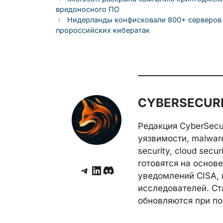
вредоносного ПО
Нидерланды конфисковали 800+ серверов 
пророссийских кибератак
CYBERSECURE
Редакция CyberSecu
уязвимости, malwar
security, cloud secu
готовятся на основе 
Telegram
LinkedIn
Discord
уведомлений CISA, 
исследователей. Ст
обновляются при по