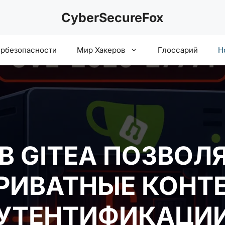
CyberSecureFox
ербезопасности
Мир Хакеров
Глоссарий
Н
В GITEA ПОЗВОЛ
РИВАТНЫЕ КОНТ
АУТЕНТИФИКАЦИ