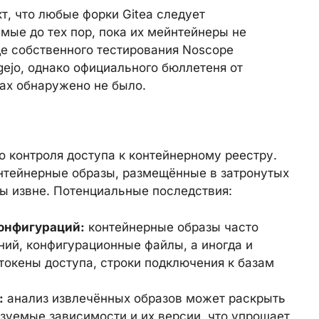
т, что любые форки Gitea следует
мые до тех пор, пока их мейнтейнеры не
де собственного тестирования Noscope
gejo, однако официального бюллетеня от
ах обнаружено не было.
 контроля доступа к контейнерному реестру.
онтейнерные образы, размещённые в затронутых
ны извне. Потенциальные последствия:
конфигураций:
контейнерные образы часто
ий, конфигурационные файлы, а иногда и
 токены доступа, строки подключения к базам
:
анализ извлечённых образов может раскрыть
зуемые зависимости и их версии, что упрощает