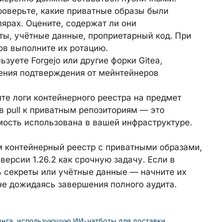
оверьте, какие приватные образы были
ярах. Оцените, содержат ли они
ы, учётные данные, проприетарный код. При
в выполните их ротацию.
зуете Forgejo или другие форки Gitea,
ения подтверждения от мейнтейнеров
те логи контейнерного реестра на предмет
 pull к приватным репозиториям — это
мость использована в вашей инфраструктуре.
 контейнерный реестр с приватными образами,
ерсии 1.26.2 как срочную задачу. Если в
 секреты или учётные данные — начните их
не дожидаясь завершения полного аудита.
инга, использующую ИИ-чатботы для доставки