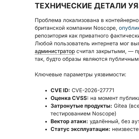
ТЕХНИЧЕСКИЕ ДЕТАЛИ У
Проблема локализована в контейнерно
британской компании Noscope,
опубли
репозитория как приватного фактичес
Любой пользователь интернета мог вып
администратор
считал закрытыми, — п
так, будто образы являются публичным
Ключевые параметры уязвимости:
CVE ID:
CVE-2026-27771
Оценка CVSS:
на момент публик
Затронутые продукты:
Gitea (вс
тестированием Noscope)
Вектор атаки:
удалённый, без ау
Статус эксплуатации:
неизвестен