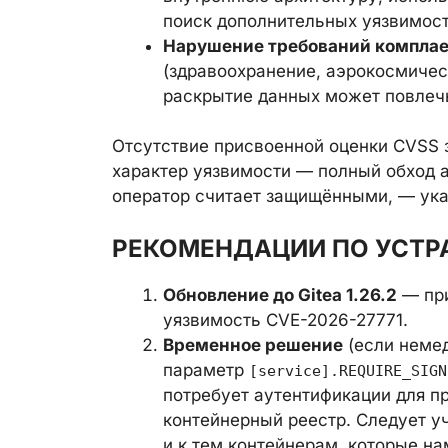
поиск дополнительных уязвимост
Нарушение требований комплае
(здравоохранение, аэрокосмиче
раскрытие данных может повлечь
Отсутствие присвоенной оценки CVSS 
характер уязвимости — полный обход 
оператор считает защищёнными, — ук
РЕКОМЕНДАЦИИ ПО УСТ
Обновление до Gitea 1.26.2
— при
уязвимость CVE-2026-27771.
Временное решение
(если немед
параметр
[service].REQUIRE_SIGN
потребует аутентификации для п
контейнерный реестр. Следует у
и к тем контейнерам, которые н