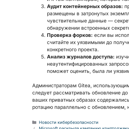
Аудит контейнерных образов:
пр
размещены в затронутых экземпл
чувствительные данные — секрет
обнаружении встроенных секрето
Проверка форков:
если вы исполь
считайте их уязвимыми до получ
конкретного проекта.
Анализ журналов доступа:
изучи
неаутентифицированных запросов
поможет оценить, была ли уязви
Администраторам Gitea, использующим
следует рассматривать обновление до в
ваших приватных образах содержались
ротацию параллельно с обновлением, 
Рубрики
Новости кибербезопасности
Microsoft раскрыла кампанию криптоджек