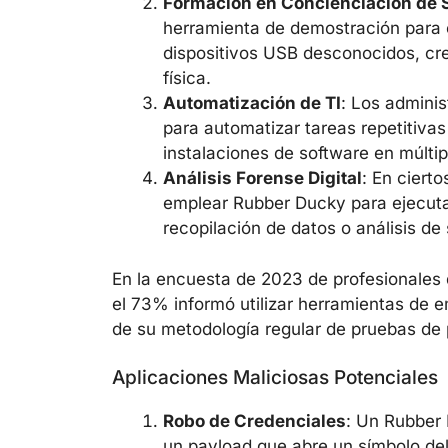
Formación en Concienciación de 
herramienta de demostración para 
dispositivos USB desconocidos, c
física.
Automatización de TI
: Los admini
para automatizar tareas repetitiva
instalaciones de software en múlti
Análisis Forense Digital
: En ciert
emplear Rubber Ducky para ejecut
recopilación de datos o análisis de
En la encuesta de 2023 de profesionales 
el 73% informó utilizar herramientas de
de su metodología regular de pruebas de 
Aplicaciones Maliciosas Potenciales
Robo de Credenciales
: Un Rubber
un payload que abre un símbolo de