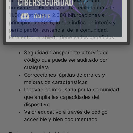
El repositorio oficial de GitHub para el
firmware de Flipper Zero ha recibido más de
11.000 estrellas y 2.000 bifurcaciones a
principios de 2025, lo que indica un interés y
participación sustancial de la comunidad.
Este enfoque abierto tiene varios beneficios:
Seguridad transparente a través de
código que puede ser auditado por
cualquiera
Correcciones rápidas de errores y
mejoras de características
Innovación impulsada por la comunidad
que amplía las capacidades del
dispositivo
Valor educativo a través de código
accesible y bien documentado