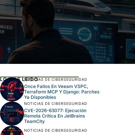
LO MÁS LEÍDO
NOTICIAS DE CIBERSEGURIDAD
Once Fallos En Veeam VSPC,
Terraform MCP Y Django: Parches
Ya Disponibles
NOTICIAS DE CIBERSEGURIDAD
CVE-2026-63077: Ejecución
Remota Crítica En JetBrains
TeamCity
NOTICIAS DE CIBERSEGURIDAD