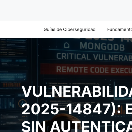
Saltar
al
contenido
Guías de Ciberseguridad
Fundamento
VULNERABILID
2025-14847):
SIN AUTENTIC