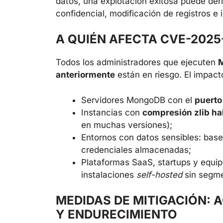
datos, una explotación exitosa puede der
confidencial, modificación de registros 
A QUIÉN AFECTA CVE-2025
Todos los administradores que ejecuten
M
anteriormente
están en riesgo. El impact
Servidores MongoDB con el
puerto
Instancias con
compresión zlib ha
en muchas versiones);
Entornos con datos sensibles: base
credenciales almacenadas;
Plataformas SaaS, startups y equi
instalaciones
self-hosted
sin segme
MEDIDAS DE MITIGACIÓN: 
Y ENDURECIMIENTO