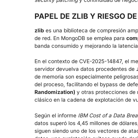
security patching
y continuidad de negoci
PAPEL DE ZLIB Y RIESGO 
zlib
es una biblioteca de compresión amp
de red. En MongoDB se emplea para
comp
banda consumido y mejorando la latencia 
En el contexto de CVE-2025-14847, el m
servidor devuelva datos procedentes de
de memoria son especialmente peligrosas
del proceso, facilitando el bypass de d
Randomization)
y otras protecciones de 
clásico en la cadena de explotación de vu
Según el informe
IBM Cost of a Data Bre
datos superó los 4,45 millones de dólares
siguen siendo uno de los vectores de at