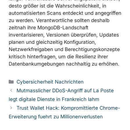
MongoDB
zeigt, wie schnell Fehler in weit
verbreiteten Datenbanksystemen zu einem
ernsten Geschäftsrisiko werden können. Je
länger verwundbare Server ungepatcht
bleiben, desto größer ist die
Wahrscheinlichkeit, in automatisierten Scans
entdeckt und angegriffen zu werden.
Verantwortliche sollten deshalb zeitnah ihre
MongoDB-Landschaft inventarisieren,
Versionen überprüfen, Updates planen und
gleichzeitig Konfiguration, Netzwerkfreigaben
und Berechtigungskonzepte kritisch
hinterfragen, um die Resilienz ihrer
Datenbankumgebungen nachhaltig zu
erhöhen.
Kategorien
Cybersicherheit Nachrichten