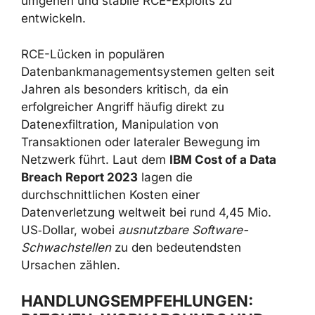
zurückliefern
kann. Solche Informationen
erleichtern es Angreifern,
Schutzmechanismen wie Address Space
Layout Randomization (ASLR) zu umgehen
und stabile RCE-Exploits zu entwickeln.
RCE-Lücken in populären
Datenbankmanagementsystemen gelten seit
Jahren als besonders kritisch, da ein
erfolgreicher Angriff häufig direkt zu
Datenexfiltration, Manipulation von
Transaktionen oder lateraler Bewegung im
Netzwerk führt. Laut dem
IBM Cost of a Data
Breach Report 2023
lagen die
durchschnittlichen Kosten einer
Datenverletzung weltweit bei rund 4,45 Mio.
US‑Dollar, wobei
ausnutzbare Software-
Schwachstellen
zu den bedeutendsten