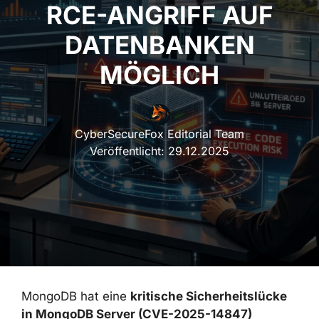
RCE-ANGRIFF AUF
DATENBANKEN
MÖGLICH
CyberSecureFox Editorial Team
Veröffentlicht:
29.12.2025
MongoDB hat eine
kritische Sicherheitslücke
in MongoDB Server (CVE-2025-14847)