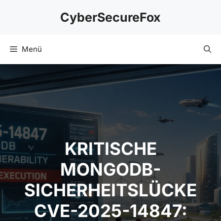
Zum
CyberSecureFox
Inhalt
springen
Menü
KRITISCHE
MONGODB-
SICHERHEITSLÜCKE
CVE-2025-14847: