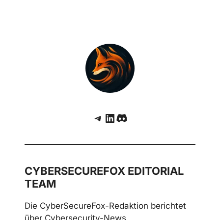
Mutmasslicher DDoS-Angriff auf La Poste
legt digitale Dienste in Frankreich lahm
Trust Wallet Hack: Kompromittierte
Chrome-Erweiterung fuehrt zu
Millionenverlusten
Telegram
LinkedIn
Discord