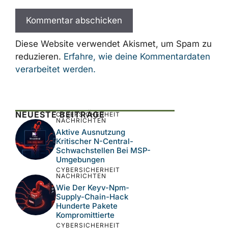
Mail-
Adresse
Website
Name, E-Mail-Adresse und Website in
diesem Browser für meinen nächsten
Kommentar speichern.
Diese Website verwendet Akismet, um Spam
zu reduzieren.
Erfahre, wie deine
Kommentardaten verarbeitet werden.
NEUESTE BEITRÄGE
CYBERSICHERHEIT
NACHRICHTEN
Aktive Ausnutzung