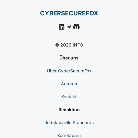
Missbrauchen Kann
CYBERSICHERHEIT
NACHRICHTEN
Entropie-Fehler In
Coldcard-Hardware-
Wallets Gefährdet Seeds
CYBERSECUREFOX
LinkedIn
Telegram
Discord
© 2026 INFO
Über uns
Über CyberSecureFox