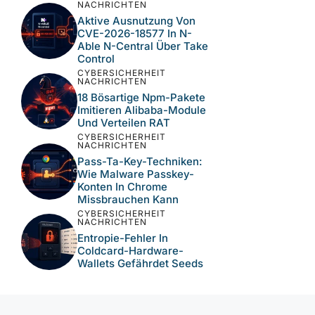
Kritischer N-Central-
Schwachstellen Bei MSP-
Umgebungen
CYBERSICHERHEIT
NACHRICHTEN
Wie Der Keyv-Npm-
Supply-Chain-Hack
Hunderte Pakete
Kompromittierte
CYBERSICHERHEIT
NACHRICHTEN
Aktive Ausnutzung Von
CVE-2026-18577 In N-
Able N-Central Über Take
Control
CYBERSICHERHEIT
NACHRICHTEN
18 Bösartige Npm-Pakete
Imitieren Alibaba-Module
Und Verteilen RAT
CYBERSICHERHEIT
NACHRICHTEN
Pass-Ta-Key-Techniken:
Wie Malware Passkey-
Konten In Chrome