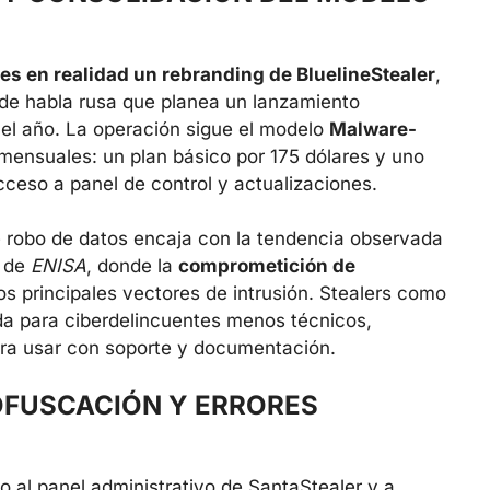
es en realidad un rebranding de BluelineStealer
,
 de habla rusa que planea un lanzamiento
 el año. La operación sigue el modelo
Malware-
 mensuales: un plan básico por 175 dólares y uno
ceso a panel de control y actualizaciones.
e robo de datos encaja con la tendencia observada
s de
ENISA
, donde la
comprometición de
 principales vectores de intrusión. Stealers como
da para ciberdelincuentes menos técnicos,
ara usar con soporte y documentación.
OFUSCACIÓN Y ERRORES
o al panel administrativo de SantaStealer y a