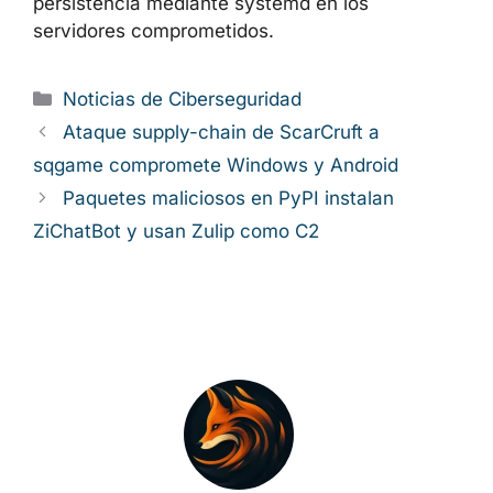
persistencia mediante systemd en los
servidores comprometidos.
Categorías
Noticias de Ciberseguridad
Ataque supply-chain de ScarCruft a
sqgame compromete Windows y Android
Paquetes maliciosos en PyPI instalan
ZiChatBot y usan Zulip como C2