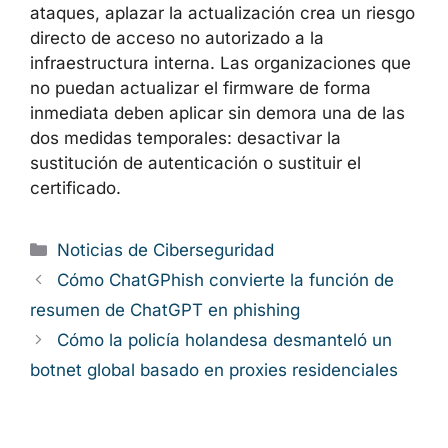
Networks debe ser una tarea prioritaria para
todas las organizaciones que operan
GlobalProtect portal o gateway con la función
de sustitución de autenticación habilitada.
Teniendo en cuenta la explotación activa
confirmada y la mínima ventana entre la
divulgación y el inicio de los ataques, aplazar
la actualización crea un riesgo directo de
acceso no autorizado a la infraestructura
interna. Las organizaciones que no puedan
actualizar el firmware de forma inmediata
deben aplicar sin demora una de las dos
medidas temporales: desactivar la sustitución
de autenticación o sustituir el certificado.
Categorías
Noticias de Ciberseguridad
Cómo ChatGPhish convierte la función de