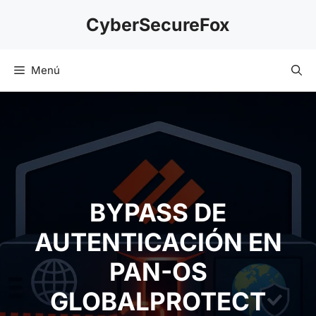
Saltar
CyberSecureFox
al
contenido
Menú
BYPASS DE
AUTENTICACIÓN EN
PAN-OS
GLOBALPROTECT