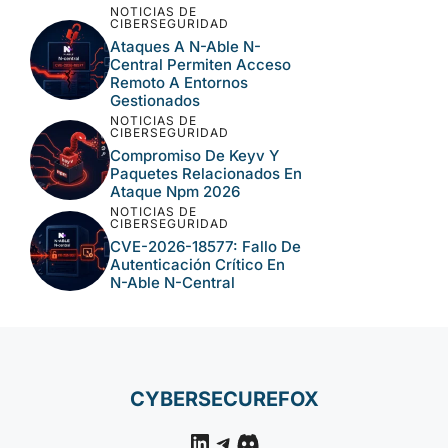
CVE-2026-63077:
Ejecución Remota Crítica
En JetBrains TeamCity
NOTICIAS DE
CIBERSEGURIDAD
Langflow, Tomcat Y N-
Central En El Nuevo Lote
Crítico De CISA
NOTICIAS DE
CIBERSEGURIDAD
Ataques A N-Able N-
Central Permiten Acceso
Remoto A Entornos
Gestionados
NOTICIAS DE
CIBERSEGURIDAD
Compromiso De Keyv Y
Paquetes Relacionados
En Ataque Npm 2026
NOTICIAS DE
CIBERSEGURIDAD
CVE-2026-18577: Fallo
De Autenticación Crítico
En N-Able N-Central