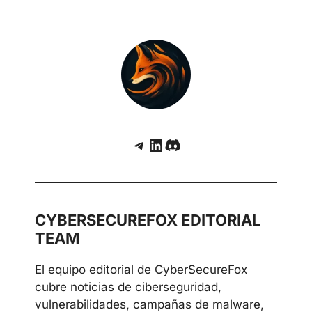
resumen de ChatGPT en phishing
Cómo la policía holandesa desmanteló un
botnet global basado en proxies residenciales
Telegram
LinkedIn
Discord