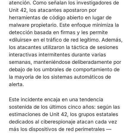
origen no determinado. Es importante
subrayar que esta atribución se basa en una
única fuente y no ha sido corroborada por
investigaciones independientes, por lo que
debe tratarse con cautela.
No obstante, el perfil táctico del ataque
merece atención. Como señalan los
investigadores de Unit 42, los atacantes
apostaron por herramientas de código abierto
en lugar de malware propietario. Este enfoque
minimiza la detección basada en firmas y les
permite «diluirse» en el tráfico de red legítimo.
Además, los atacantes utilizaron la táctica de
sesiones interactivas intermitentes durante
varias semanas, manteniéndose
deliberadamente por debajo de los umbrales
de comportamiento de la mayoría de los