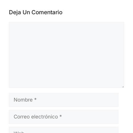
a partir de official advisories, datos de
CVE/NVD, alertas de CISA, publicaciones
de proveedores e informes públicos de
investigadores. Los artículos se revisan
antes de su publicación y se actualizan
cuando aparece nueva información.
Deja Un Comentario
Comentario