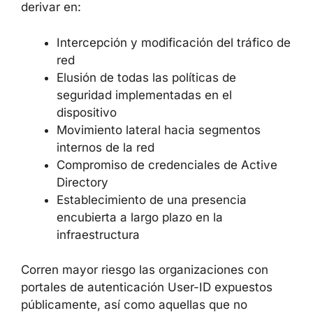
crítica
para cualquier organización en la que
el servicio User-ID Authentication Portal sea
accesible desde segmentos de red no
confiables. La compromisión satisfactoria de
un firewall con privilegios de root proporciona
de facto al atacante el control de un punto
clave de la infraestructura de red, lo que
puede derivar en:
Intercepción y modificación del tráfico
de red
Elusión de todas las políticas de
seguridad implementadas en el
dispositivo
Movimiento lateral hacia segmentos
internos de la red
Compromiso de credenciales de Active
Directory