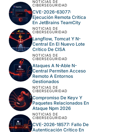
comentarios.
LO MÁS LEÍDO
NOTICIAS DE
CIBERSEGURIDAD
Once Fallos En Veeam
VSPC, Terraform MCP Y
Django: Parches Ya
Disponibles
NOTICIAS DE
CIBERSEGURIDAD
CVE-2026-63077:
Ejecución Remota Crítica
En JetBrains TeamCity
NOTICIAS DE
CIBERSEGURIDAD
Langflow, Tomcat Y N-
Central En El Nuevo Lote
Crítico De CISA
NOTICIAS DE
CIBERSEGURIDAD
Ataques A N-Able N-
Central Permiten Acceso