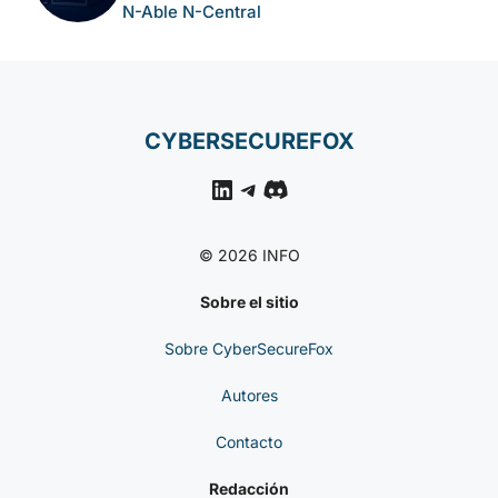
Remoto A Entornos
Gestionados
NOTICIAS DE
CIBERSEGURIDAD
Compromiso De Keyv Y
Paquetes Relacionados
En Ataque Npm 2026
NOTICIAS DE
CIBERSEGURIDAD
CVE-2026-18577: Fallo
De Autenticación Crítico
En N-Able N-Central
CYBERSECUREFOX
LinkedIn
Telegram
Discord
© 2026 INFO