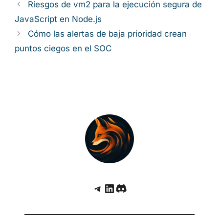
aplicar la corrección lo antes posible y llevar
a cabo un análisis retrospectivo para detectar
una posible compromisión en el periodo
comprendido entre el 9 de abril y la fecha de
instalación del parche.
Categorías
Noticias de Ciberseguridad
Riesgos de vm2 para la ejecución segura
de JavaScript en Node.js
Cómo las alertas de baja prioridad crean
puntos ciegos en el SOC