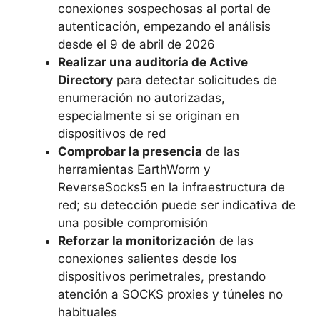
servicio User-ID Authentication Portal,
permitiendo conexiones solo desde
zonas de red de confianza
Desactivar por completo el servicio
si
no se utiliza en la configuración actual
Revisar los registros
en busca de
fallos anómalos de procesos nginx,
borrados inexplicables de volcados de
errores y conexiones sospechosas al
portal de autenticación, empezando el
análisis desde el 9 de abril de 2026
Realizar una auditoría de Active
Directory
para detectar solicitudes de
enumeración no autorizadas,
especialmente si se originan en
dispositivos de red
Comprobar la presencia
de las
herramientas EarthWorm y