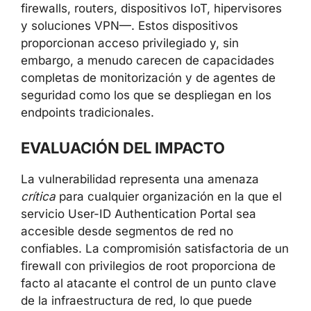
sistemas automáticos de alerta.
Este incidente encaja en una tendencia
sostenida de los últimos cinco años: según
las estimaciones de Unit 42, los grupos
estatales dedicados al ciberespionaje atacan
cada vez más los dispositivos de red
perimetrales —firewalls, routers, dispositivos
IoT, hipervisores y soluciones VPN—. Estos
dispositivos proporcionan acceso privilegiado
y, sin embargo, a menudo carecen de
capacidades completas de monitorización y
de agentes de seguridad como los que se
despliegan en los endpoints tradicionales.
EVALUACIÓN DEL IMPACTO
La vulnerabilidad representa una amenaza
×