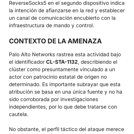
La actividad posterior a la explotación incluyó
el enumerado de objetos de Active Directory,
un paso clásico para el reconocimiento de la
infraestructura interna y la preparación del
movimiento lateral. El despliegue de las
herramientas de tunelización EarthWorm y
ReverseSocks5 en el segundo dispositivo
indica la intención de afianzarse en la red y
establecer un canal de comunicación
encubierto con la infraestructura de mando y
control.
CONTEXTO DE LA AMENAZA
Palo Alto Networks rastrea esta actividad
bajo el identificador
CL-STA-1132
,
describiendo el clúster como presuntamente
vinculado a un actor con patrocinio estatal de