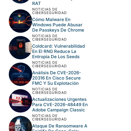
Aprende cómo se procesan los datos de tus
comentarios.
LO MÁS LEÍDO
NOTICIAS DE
CIBERSEGURIDAD
Paquetes Npm
Maliciosos Imitan
Módulos Privados De
@ali Y Distribuyen Un
RAT
NOTICIAS DE
CIBERSEGURIDAD
Cómo Malware En
Windows Puede Abusar
De Passkeys De Chrome
NOTICIAS DE
CIBERSEGURIDAD
Coldcard: Vulnerabilidad
En El RNG Reduce La
Entropía De Los Seeds
NOTICIAS DE
CIBERSEGURIDAD