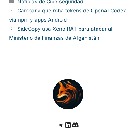
dependencias, llevar a cabo una rotación
completa de secretos y revisar todos los
artefactos de compilación generados desde
finales de mayo de 2026, hasta que Red Hat
publique una confirmación oficial de que la
amenaza ha sido completamente erradicada.
Categorías
Noticias de Ciberseguridad
Campaña que roba tokens de OpenAI
Codex vía npm y apps Android
SideCopy usa Xeno RAT para atacar al
Ministerio de Finanzas de Afganistán