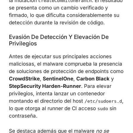
crea un commit de flujo de trabajo a través de
la mutación
. El
createCommitOnBranch
resultado se presenta como un cambio
verificado y firmado, lo que dificulta
considerablemente su detección durante la
revisión de código.
Evasión De Detección Y Elevación De
Privilegios
Antes de ejecutar sus principales acciones
maliciosas, el malware comprueba la
presencia de soluciones de protección de
endpoints como
CrowdStrike
,
SentinelOne
,
Carbon Black
y
StepSecurity Harden-
Runner
. Para elevar privilegios, intenta lanzar
un contenedor montando el directorio del host
, lo que otorga al runner de CI
/etc/sudoers.d
acceso
sin contraseña.
sudo