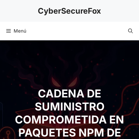
Saltar
CyberSecureFox
al
contenido
Menú
CADENA DE
SUMINISTRO
COMPROMETIDA EN
PAQUETES NPM DE