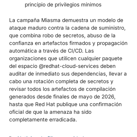
paquete npm y artefacto de despliegue
publicado tras la instalación del
paquete malicioso
Reforzar el control de acceso
:
implantar la revisión obligatoria para
cambios en los workflows de GitHub
Actions y limitar los permisos de los
tokens siguiendo el principio de
privilegios mínimos
La campaña Miasma demuestra un modelo de
ataque maduro contra la cadena de
suministro, que combina robo de secretos,
abuso de la confianza en artefactos firmados
y propagación automática a través de CI/CD.
Las organizaciones que utilicen cualquier
paquete del espacio @redhat-cloud-services
deben auditar de inmediato sus