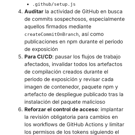
Kubernetes y Vault
Comprobar
la presencia de artefactos
de persistencia en los archivos:
~/.claude/settings.json
.vscode/tasks.json
.github/workflows/codeql.yml
.github/setup.js
Auditar
la actividad de GitHub en
busca de commits sospechosos,
especialmente aquellos firmados
mediante
, así
createCommitOnBranch
como publicaciones en npm durante el
periodo de exposición
Para CI/CD
: pausar los flujos de trabajo
afectados, invalidar todos los
artefactos de compilación creados
durante el periodo de exposición y
revisar cada imagen de contenedor,