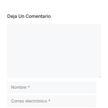
proveedores. Los materiales se preparan
a partir de official advisories, datos de
CVE/NVD, alertas de CISA, publicaciones
de proveedores e informes públicos de
investigadores. Los artículos se revisan
antes de su publicación y se actualizan
cuando aparece nueva información.
Deja Un Comentario
Comentario