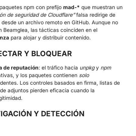
paquetes npm con prefijo
mad-*
que muestran un
ión de seguridad de Cloudflare”
falsa redirige de
da desde un archivo remoto en GitHub. Aunque no
n Beamglea, las tácticas coinciden en el
anza
para alojar y distribuir contenido.
TECTAR Y BLOQUEAR
a de reputación
: el tráfico hacia
unpkg
y
npm
rativas, y los paquetes contienen
solo
dentes. Los controles basados en firma, listas de
 de adjuntos pierden eficacia cuando la
gitimidad.
IGACIÓN Y DETECCIÓN