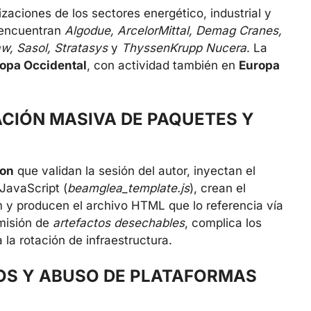
zaciones de los sectores energético, industrial y
e encuentran
Algodue, ArcelorMittal, Demag Cranes,
w, Sasol, Stratasys
y
ThyssenKrupp Nucera
. La
opa Occidental
, con actividad también en
Europa
CIÓN MASIVA DE PAQUETES Y
hon
que validan la sesión del autor, inyectan el
 JavaScript (
beamglea_template.js
), crean el
m y producen el archivo HTML que lo referencia vía
 emisión de
artefactos desechables
, complica los
la rotación de infraestructura.
OS Y ABUSO DE PLATAFORMAS