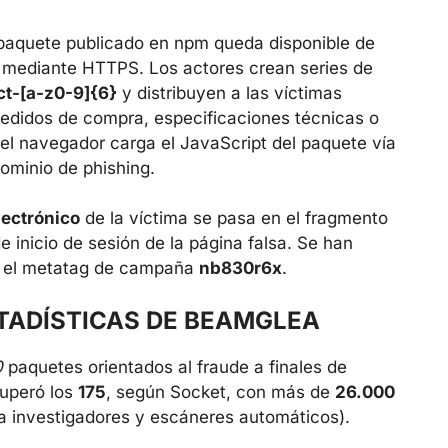
 paquete publicado en npm queda disponible de
mediante HTTPS. Los actores crean series de
ct-[a-z0-9]{6}
y distribuyen a las víctimas
edidos de compra, especificaciones técnicas o
 el navegador carga el JavaScript del paquete vía
ominio de phishing.
lectrónico
de la víctima se pasa en el fragmento
 inicio de sesión de la página falsa. Se han
 el metatag de campaña
nb830r6x
.
TADÍSTICAS DE BEAMGLEA
0
paquetes orientados al fraude a finales de
superó los
175
, según Socket, con más de
26.000
a investigadores y escáneres automáticos).