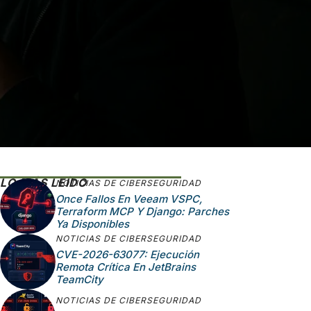
LO MÁS LEÍDO
NOTICIAS DE CIBERSEGURIDAD
Once Fallos En Veeam VSPC,
Terraform MCP Y Django: Parches
Ya Disponibles
NOTICIAS DE CIBERSEGURIDAD
CVE-2026-63077: Ejecución
Remota Crítica En JetBrains
TeamCity
NOTICIAS DE CIBERSEGURIDAD