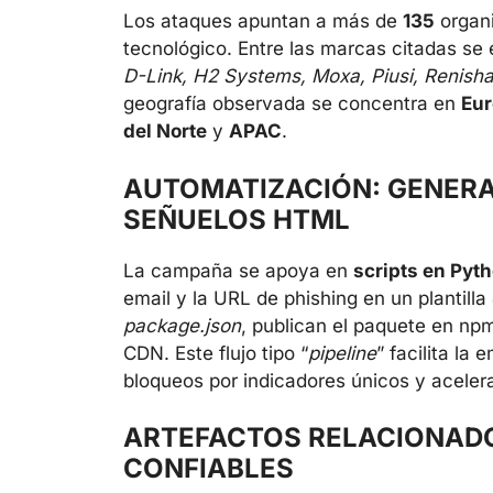
Los ataques apuntan a más de
135
organi
tecnológico. Entre las marcas citadas s
D-Link, H2 Systems, Moxa, Piusi, Renisha
geografía observada se concentra en
Eur
del Norte
y
APAC
.
AUTOMATIZACIÓN: GENERA
SEÑUELOS HTML
La campaña se apoya en
scripts en Pyt
email y la URL de phishing en un plantilla
package.json
, publican el paquete en np
CDN. Este flujo tipo “
pipeline
” facilita la
bloqueos por indicadores únicos y acelera 
ARTEFACTOS RELACIONAD
CONFIABLES