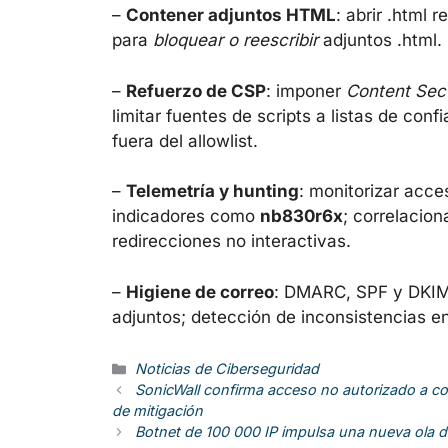
–
Contener adjuntos HTML
: abrir .html 
para
bloquear o reescribir
adjuntos .html.
–
Refuerzo de CSP
: imponer
Content Secu
limitar fuentes de scripts a listas de confi
fuera del allowlist.
–
Telemetría y hunting
: monitorizar acc
indicadores como
nb830r6x
; correlacio
redirecciones no interactivas.
–
Higiene de correo
: DMARC, SPF y DKIM 
adjuntos; detección de inconsistencias e
Categorías
Noticias de Ciberseguridad
SonicWall confirma acceso no autorizado a co
de mitigación
Botnet de 100 000 IP impulsa una nueva ola 