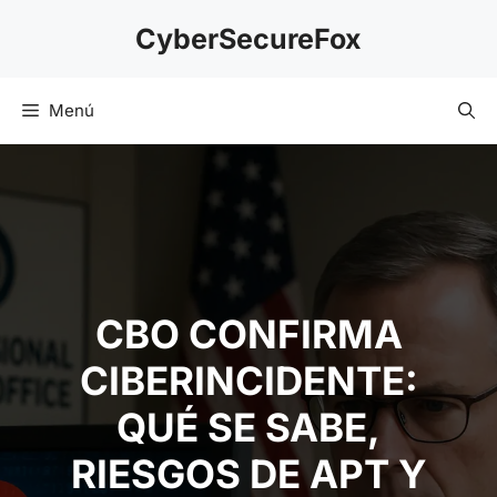
Saltar
CyberSecureFox
al
contenido
Menú
CBO CONFIRMA
CIBERINCIDENTE:
QUÉ SE SABE,
RIESGOS DE APT Y