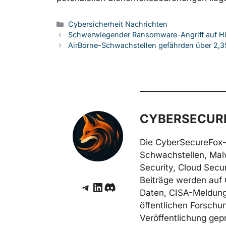
Kategorien
Cybersicherheit Nachrichten
Schwerwiegender Ransomware-Angriff auf Hi
AirBorne-Schwachstellen gefährden über 2,35
CYBERSECURE
Die CyberSecureFox-
Schwachstellen, Mal
Security, Cloud Secur
Beiträge werden auf 
Telegram
LinkedIn
Discord
Daten, CISA-Meldunge
öffentlichen Forschun
Veröffentlichung gepr