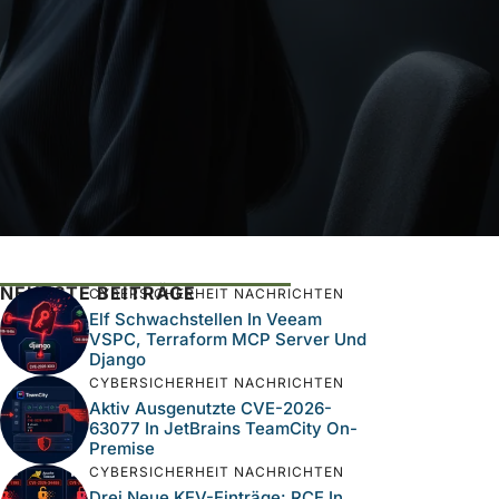
NEUESTE BEITRÄGE
CYBERSICHERHEIT NACHRICHTEN
Elf Schwachstellen In Veeam
VSPC, Terraform MCP Server Und
Django
CYBERSICHERHEIT NACHRICHTEN
Aktiv Ausgenutzte CVE-2026-
63077 In JetBrains TeamCity On-
Premise
CYBERSICHERHEIT NACHRICHTEN
Drei Neue KEV-Einträge: RCE In