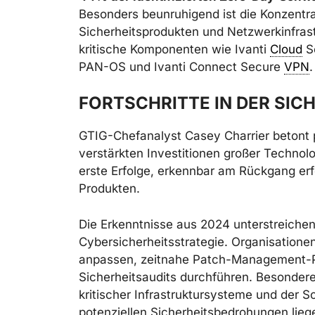
Besonders beunruhigend ist die Konzentr
Sicherheitsprodukten und Netzwerkinfrast
kritische Komponenten wie Ivanti
Cloud
Se
PAN-OS und Ivanti Connect Secure
VPN
.
FORTSCHRITTE IN DER SI
GTIG-Chefanalyst Casey Charrier betont p
verstärkten Investitionen großer Techno
erste Erfolge, erkennbar am Rückgang erfo
Produkten.
Die Erkenntnisse aus 2024 unterstreichen
Cybersicherheitsstrategie. Organisatione
anpassen, zeitnahe Patch-Management-P
Sicherheitsaudits durchführen. Besonder
kritischer Infrastruktursysteme und der 
potenziellen Sicherheitsbedrohungen lieg