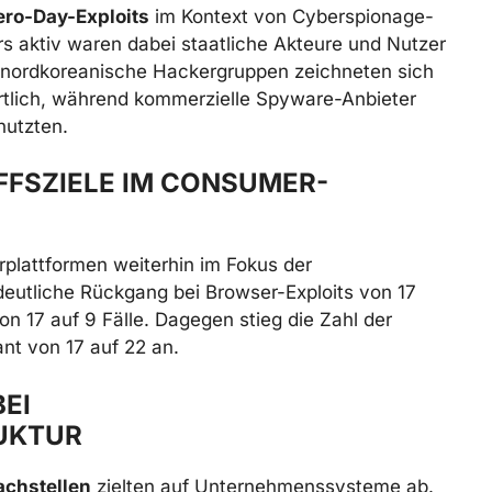
ero-Day-Exploits
im Kontext von Cyberspionage-
s aktiv waren dabei staatliche Akteure und Nutzer
 nordkoreanische Hackergruppen zeichneten sich
ortlich, während kommerzielle Spyware-Anbieter
nutzten.
FFSZIELE IM CONSUMER-
plattformen weiterhin im Fokus der
deutliche Rückgang bei Browser-Exploits von 17
von 17 auf 9 Fälle. Dagegen stieg die Zahl der
nt von 17 auf 22 an.
EI
UKTUR
achstellen
zielten auf Unternehmenssysteme ab.