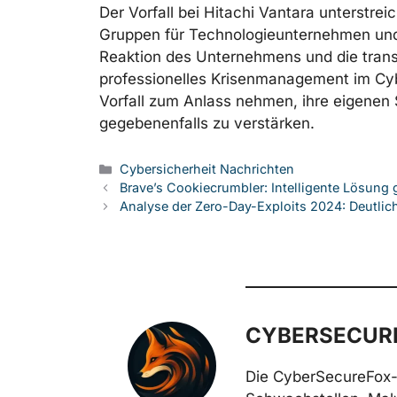
Der Vorfall bei Hitachi Vantara unterst
Gruppen für Technologieunternehmen und d
Reaktion des Unternehmens und die trans
professionelles Krisenmanagement im Cyb
Vorfall zum Anlass nehmen, ihre eigene
gegebenenfalls zu verstärken.
Kategorien
Cybersicherheit Nachrichten
Brave’s Cookiecrumbler: Intelligente Lösung
Analyse der Zero-Day-Exploits 2024: Deutlic
CYBERSECURE
Die CyberSecureFox-