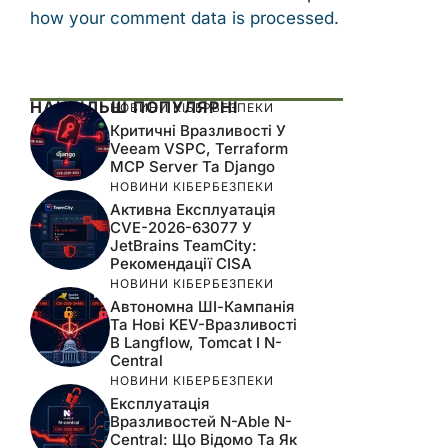
how your comment data is processed.
НАЙБІЛЬШ ПОПУЛЯРНІ
НОВИНИ КІБЕРБЕЗПЕКИ
Критичні Вразливості У
Veeam VSPC, Terraform
MCP Server Та Django
НОВИНИ КІБЕРБЕЗПЕКИ
Активна Експлуатація
CVE-2026-63077 У
JetBrains TeamCity:
Рекомендації CISA
НОВИНИ КІБЕРБЕЗПЕКИ
Автономна ШІ-Кампанія
Та Нові KEV-Вразливості
В Langflow, Tomcat І N-
Central
НОВИНИ КІБЕРБЕЗПЕКИ
Експлуатація
Вразливостей N-Able N-
Central: Що Відомо Та Як