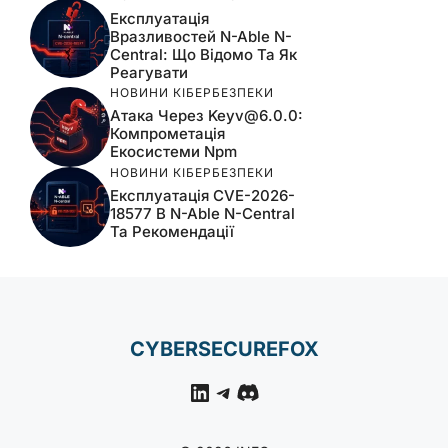
Експлуатація
Вразливостей N-Able N-
Central: Що Відомо Та Як
Реагувати
НОВИНИ КІБЕРБЕЗПЕКИ
Атака Через
Keyv@6.0.0
:
Компрометація
Екосистеми Npm
НОВИНИ КІБЕРБЕЗПЕКИ
Експлуатація CVE-2026-
18577 В N-Able N-Central
Та Рекомендації
CYBERSECUREFOX
LinkedIn
Telegram
Discord