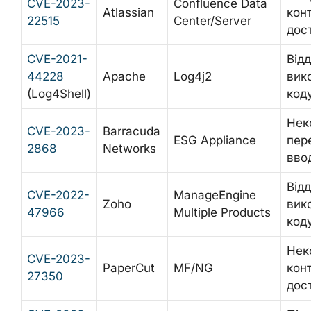
CVE-2023-
Confluence Data
Atlassian
кон
22515
Center/Server
дос
CVE-2021-
Від
44228
Apache
Log4j2
вик
(Log4Shell)
код
Нек
CVE-2023-
Barracuda
ESG Appliance
пер
2868
Networks
вво
Від
CVE-2022-
ManageEngine
Zoho
вик
47966
Multiple Products
код
Нек
CVE-2023-
PaperCut
MF/NG
кон
27350
дос