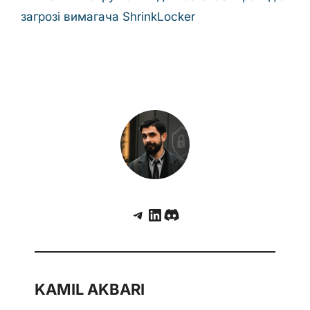
загрозі вимагача ShrinkLocker
Telegram
LinkedIn
Discord
KAMIL AKBARI