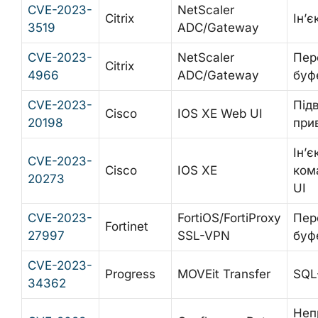
CVE-2023-
NetScaler
Citrix
Ін’є
3519
ADC/Gateway
CVE-2023-
NetScaler
Пер
Citrix
4966
ADC/Gateway
буф
CVE-2023-
Під
Cisco
IOS XE Web UI
20198
при
Ін’є
CVE-2023-
Cisco
IOS XE
ком
20273
UI
CVE-2023-
FortiOS/FortiProxy
Пер
Fortinet
27997
SSL-VPN
буф
CVE-2023-
Progress
MOVEit Transfer
SQL-
34362
Неп