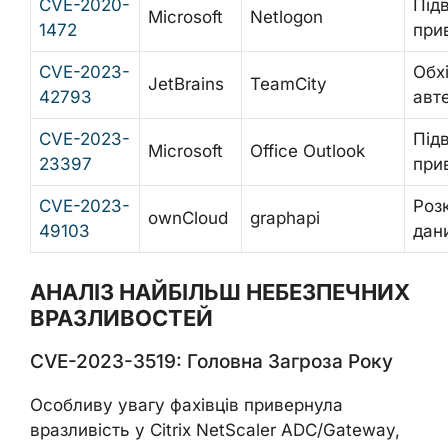
CVE-2020-
Під
Microsoft
Netlogon
1472
при
CVE-2023-
Обх
JetBrains
TeamCity
42793
авте
CVE-2023-
Під
Microsoft
Office Outlook
23397
при
CVE-2023-
Роз
ownCloud
graphapi
49103
дан
АНАЛІЗ НАЙБІЛЬШ НЕБЕЗПЕЧНИХ
ВРАЗЛИВОСТЕЙ
CVE-2023-3519: Головна Загроза Року
Особливу увагу фахівців привернула
вразливість у Citrix NetScaler ADC/Gateway,