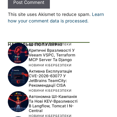
This site uses Akismet to reduce spam.
Learn
how your comment data is processed.
НАЙБІЛЬШ ПОПУЛЯРНІ
НОВИНИ КІБЕРБЕЗПЕКИ
Критичні Вразливості У
Veeam VSPC, Terraform
MCP Server Та Django
НОВИНИ КІБЕРБЕЗПЕКИ
Активна Експлуатація
CVE-2026-63077 У
JetBrains TeamCity:
Рекомендації CISA
НОВИНИ КІБЕРБЕЗПЕКИ
Автономна ШІ-Кампанія
Та Нові KEV-Вразливості
В Langflow, Tomcat І N-
Central
НОВИНИ КІБЕРБЕЗПЕКИ