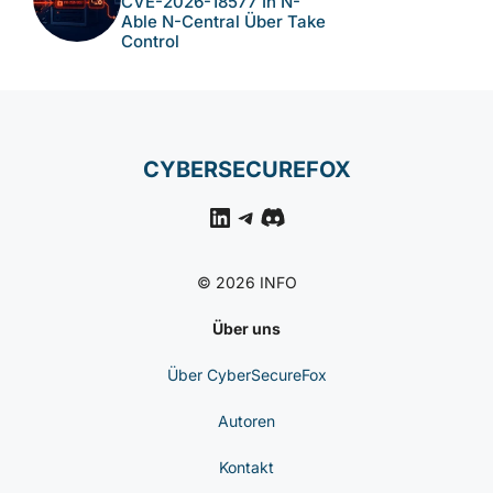
CVE-2026-18577 In N-
Able N-Central Über Take
Control
CYBERSECUREFOX
LinkedIn
Telegram
Discord
© 2026 INFO
Über uns
Über CyberSecureFox
Autoren
Kontakt