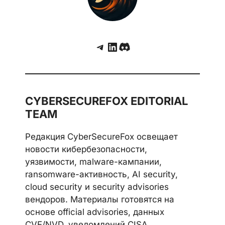
Telegram
LinkedIn
Discord
CYBERSECUREFOX EDITORIAL
TEAM
Редакция CyberSecureFox освещает
новости кибербезопасности,
уязвимости, malware-кампании,
ransomware-активность, AI security,
cloud security и security advisories
вендоров. Материалы готовятся на
основе official advisories, данных
CVE/NVD, уведомлений CISA,