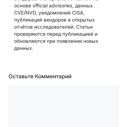
CYBERSECUREFOX EDITORIAL
TEAM
Редакция CyberSecureFox освещает
новости кибербезопасности,
уязвимости, malware-кампании,
ransomware-активность, AI security,
cloud security и security advisories
вендоров. Материалы готовятся на
основе official advisories, данных
CVE/NVD, уведомлений CISA,
публикаций вендоров и открытых
отчётов исследователей. Статьи
проверяются перед публикацией и
обновляются при появлении новых
данных.