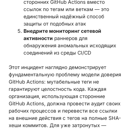
были доступны в рабочих процессах,
использовавших
скомпрометированные действия:
токены GitHub, ключи
API
, учётные
данные облачных провайдеров
Перейдите на привязку к полным
SHA-хешам коммитов
для всех
сторонних GitHub Actions вместо
ссылок по тегам или веткам — это
единственный надёжный способ
защиты от подобных атак
Внедрите мониторинг сетевой
активности
раннеров для
обнаружения аномальных исходящих
соединений из среды CI/CD
Этот инцидент наглядно демонстрирует
фундаментальную проблему модели