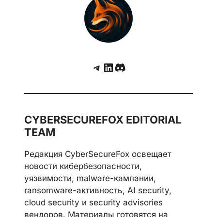
Drupal анонсирует критическое
обновление безопасности ядра — кого
затрагивает и что делать
Telegram
LinkedIn
Discord