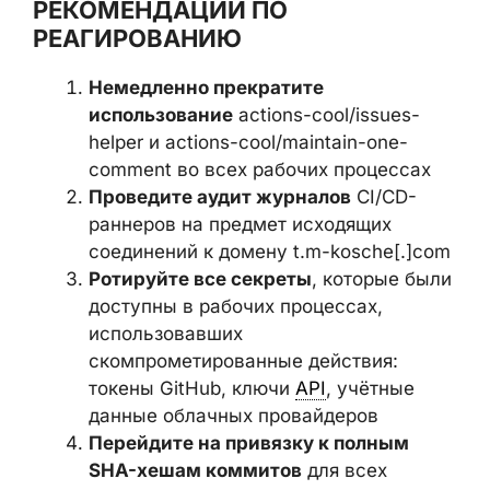
коммитов. Широкое распространение
GitHub Actions как платформы
автоматизации делает подобные атаки на
цепочку поставок потенциально
масштабными.
РЕКОМЕНДАЦИИ ПО
РЕАГИРОВАНИЮ
Немедленно прекратите
использование
actions-cool/issues-
helper и actions-cool/maintain-one-
comment во всех рабочих процессах
Проведите аудит журналов
CI/CD-
раннеров на предмет исходящих
соединений к домену t.m-
kosche[.]com
Ротируйте все секреты
, которые