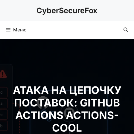
Перейти
CyberSecureFox
к
содержимому
Меню
АТАКА НА ЦЕПОЧКУ
ПОСТАВОК: GITHUB
ACTIONS ACTIONS-
COOL