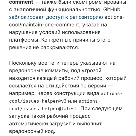
actions-cool/issues-helper, 15 тегов второго
GitHub Action —
actions-cool/maintain-one-
comment
— также были
скомпрометированы с аналогичной
функциональностью. GitHub
заблокировал
доступ к репозиторию
actions-
cool/maintain-one-comment, указав на
нарушение условий использования
платформы. Конкретные причины этого
решения не раскрываются.
Поскольку все теги теперь указывают на
вредоносные коммиты, под угрозой
находится каждый рабочий процесс,
который ссылается на эти действия по
версии — например, через конструкции
вида
или
actions-cool/issues-helper@v3
. При
actions-cool/issues-helper@latest