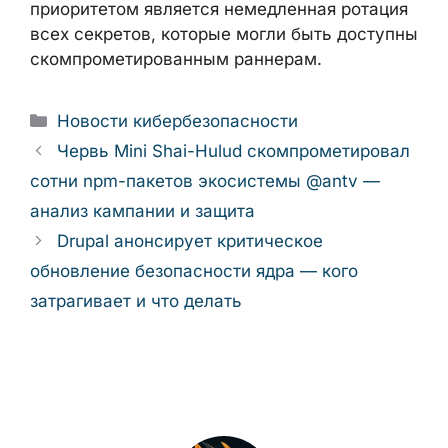
доверия GitHub Actions: мутабельные теги
не гарантируют целостность кода. Каждая
организация, использующая сторонние
GitHub Actions, должна провести аудит
своих рабочих процессов и перевести все
ссылки на внешние действия с тегов на
полные SHA-хеши коммитов. Для уже
затронутых — приоритетом является
немедленная ротация всех секретов,
которые могли быть доступны
скомпрометированным раннерам.
Рубрики
Новости кибербезопасности
Червь Mini Shai-Hulud
скомпрометировал сотни npm-пакетов
экосистемы @antv — анализ кампании и
защита