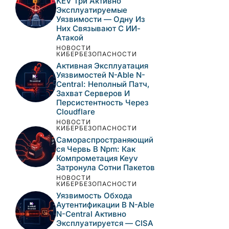
Server И Django —
Анализ И Рекомендации
НОВОСТИ
КИБЕРБЕЗОПАСНОСТИ
Критическая
Уязвимость
Десериализации В
JetBrains TeamCity
Активно
Эксплуатируется —
CISA Требует Патч До 8
Августа
НОВОСТИ
КИБЕРБЕЗОПАСНОСТИ
CISA Внесла В Каталог
KEV Три Активно
Эксплуатируемые
Уязвимости — Одну Из
Них Связывают С ИИ-
Атакой
НОВОСТИ
КИБЕРБЕЗОПАСНОСТИ
Активная Эксплуатация
Уязвимостей N-Able N-
Central: Неполный Патч,