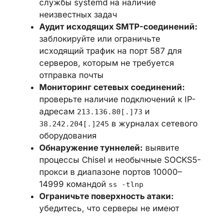
Проверьте наличие артефактов:
выполните поиск скрытого файла по
пути
на всех Linux-
/var/tmp/.xs
серверах в облачной инфраструктуре
Проверьте механизмы
закрепления:
проанализируйте
записи crontab и службы systemd на
наличие неизвестных задач
Аудит исходящих SMTP-
соединений:
заблокируйте или
ограничьте исходящий трафик на
порт 587 для серверов, которым не
требуется отправка почты
Мониторинг сетевых соединений:
проверьте наличие подключений к
IP-адресам
и
213.136.80[.]73
в журналах
38.242.204[.]245
сетевого оборудования