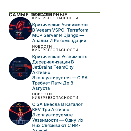
Этот сайт использует Akismet для борьбы
со спамом.
Узнайте, как обрабатываются
ваши данные комментариев
.
САМЫЕ ПОПУЛЯРНЫЕ
НОВОСТИ
КИБЕРБЕЗОПАСНОСТИ
Критические
Уязвимости В Veeam
VSPC, Terraform MCP
Server И Django —
Анализ И Рекомендации
НОВОСТИ
КИБЕРБЕЗОПАСНОСТИ
Критическая
Уязвимость
Десериализации В
JetBrains TeamCity
Активно
Эксплуатируется —