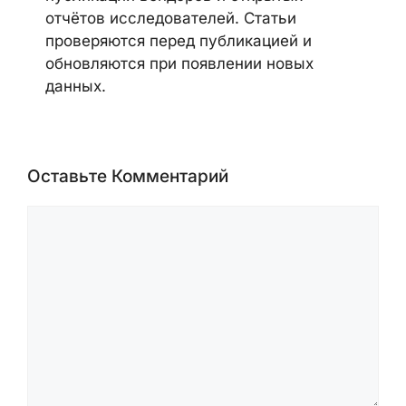
ransomware-активность, AI security,
cloud security и security advisories
вендоров. Материалы готовятся на
основе official advisories, данных
CVE/NVD, уведомлений CISA,
публикаций вендоров и открытых
отчётов исследователей. Статьи
проверяются перед публикацией и
обновляются при появлении новых
данных.
Оставьте Комментарий
Комментарий