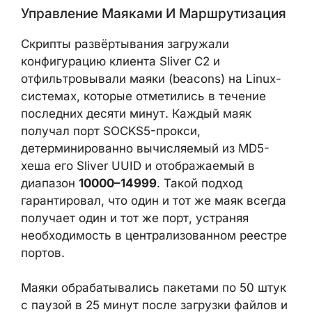
.
/var/tmp/.xs
Управление Маяками И
Маршрутизация
Скрипты развёртывания загружали
конфигурацию клиента Sliver C2 и
отфильтровывали маяки (beacons) на
Linux-системах, которые отметились в
течение последних десяти минут. Каждый
маяк получал порт SOCKS5-прокси,
детерминированно вычисляемый из MD5-
хеша его Sliver UUID и отображаемый в
диапазон
10000–14999
. Такой подход
гарантировал, что один и тот же маяк
всегда получает один и тот же порт,
устраняя необходимость в
централизованном реестре портов.