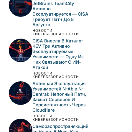
Критические
Уязвимости В Veeam
VSPC, Terraform MCP
Server И Django —
Анализ И Рекомендации
НОВОСТИ
КИБЕРБЕЗОПАСНОСТИ
Критическая
Уязвимость
Десериализации В
JetBrains TeamCity
Активно
Эксплуатируется —
CISA Требует Патч До 8
Августа
НОВОСТИ
КИБЕРБЕЗОПАСНОСТИ
CISA Внесла В Каталог
KEV Три Активно
Эксплуатируемые
Уязвимости — Одну Из
Них Связывают С ИИ-
Атакой
НОВОСТИ
КИБЕРБЕЗОПАСНОСТИ