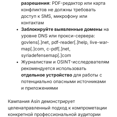
каналов, имитирующих известные
платформы вроде
Liveuamap
Проверяйте запрашиваемые
разрешения
: PDF-редактор или
карта конфликтов не должны
требовать доступ к SMS, микрофону
или контактам
Заблокируйте выявленные домены
на уровне DNS или прокси-сервера:
govlens[.]net, pdf-reader[.]help, live-
war-map[.]com, c-pdf[.]net,
syriadefensemap[.]com
Журналистам и OSINT-
исследователям рекомендуется
использовать
отдельное устройство
для работы с потенциально
опасными источниками и
приложениями