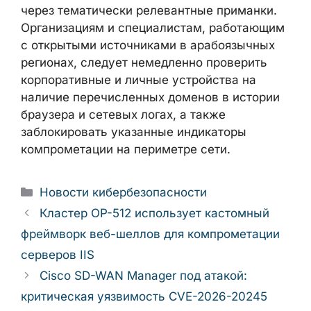
Кампания Asin демонстрирует
целенаправленный подход к
компрометации конкретной
профессиональной аудитории через
тематически релевантные приманки.
Организациям и специалистам,
работающим с открытыми источниками в
арабоязычных регионах, следует
немедленно проверить корпоративные и
личные устройства на наличие
перечисленных доменов в истории
браузера и сетевых логах, а также
заблокировать указанные индикаторы
компрометации на периметре сети.
Рубрики
Новости кибербезопасности
Кластер OP-512 использует кастомный