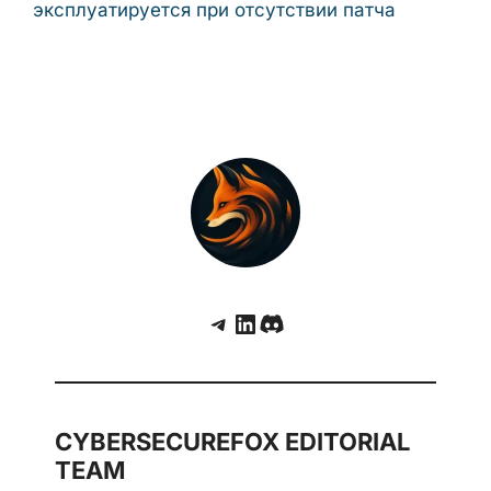
фреймворк веб-шеллов для компрометации
серверов IIS
Cisco SD-WAN Manager под атакой:
критическая уязвимость CVE-2026-20245
эксплуатируется при отсутствии патча
Telegram
LinkedIn
Discord