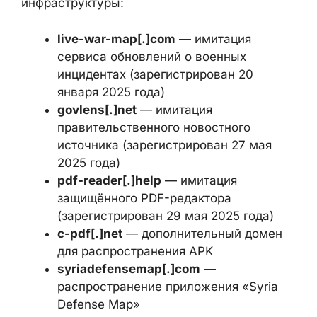
сервиса обновлений о военных
инцидентах (зарегистрирован 20
января 2025 года)
govlens[.]net
— имитация
правительственного новостного
источника (зарегистрирован 27 мая
2025 года)
pdf-reader[.]help
— имитация
защищённого PDF-редактора
(зарегистрирован 29 мая 2025 года)
c-pdf[.]net
— дополнительный домен
для распространения APK
syriadefensemap[.]com
—
распространение приложения «Syria
Defense Map»
Два из этих ресурсов — govlens[.]net и live-
war-map[.]com — продвигались через