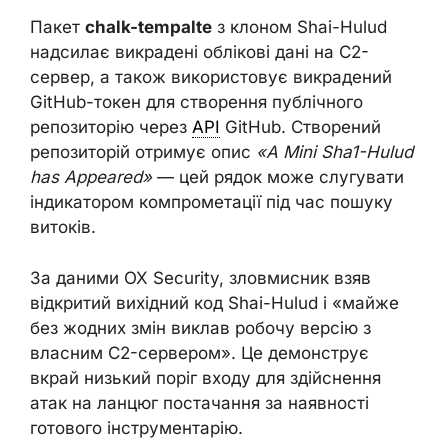
Пакет
chalk-tempalte
з клоном Shai-Hulud
надсилає викрадені облікові дані на C2-
сервер, а також використовує викрадений
GitHub-токен для створення публічного
репозиторію через
API
GitHub. Створений
репозиторій отримує опис
«A Mini Sha1-Hulud
has Appeared»
— цей рядок може слугувати
індикатором компрометації під час пошуку
витоків.
За даними OX Security, зловмисник взяв
відкритий вихідний код Shai-Hulud і «майже
без жодних змін виклав робочу версію з
власним C2-сервером». Це демонструє
вкрай низький поріг входу для здійснення
атак на ланцюг постачання за наявності
готового інструментарію.