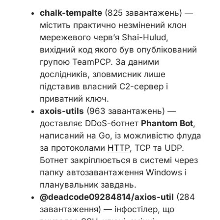
chalk-tempalte
(825 завантажень) —
містить практично незмінений клон
мережевого черв’я Shai-Hulud,
вихідний код якого був опублікований
групою TeamPCP. За даними
дослідників, зловмисник лише
підставив власний C2-сервер і
приватний ключ.
axois-utils
(963 завантажень) —
доставляє DDoS-ботнет
Phantom Bot
,
написаний на Go, із можливістю флуда
за протоколами
HTTP
, TCP та UDP.
Ботнет закріплюється в системі через
папку автозавантаження Windows і
планувальник завдань.
@deadcode09284814/axios-util
(284
завантаження) — інфостілер, що