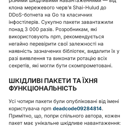
різними шкідливими навантаженнями — від
клона мережевого черв’я Shai-Hulud до
DDoS-ботнета на Go та класичних
інфостілерів. Сукупно пакети завантажили
понад 3 000 разів. Розробникам, які
використовують npm, рекомендується
негайно перевірити свої залежності на
наявність зазначених бібліотек, видалити їх у
разі виявлення та виконати ротацію всіх
секретів, які могли бути скомпрометовані.
ШКІДЛИВІ ПАКЕТИ ТА ЇХНЯ
ФУНКЦІОНАЛЬНІСТЬ
Усі чотири пакети були опубліковані від імені
користувача npm
deadcode09284814
.
Примітно, що, попри спільного автора, кожен
пакет має унікальне шкідливе навантаження: