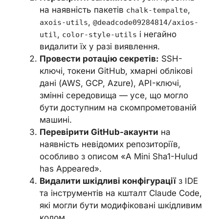
на наявність пакетів
,
chalk-tempalte
,
axois-utils
@deadcode09284814/axios-
,
і негайно
util
color-style-utils
видалити їх у разі виявлення.
Провести ротацію секретів:
SSH-
ключі, токени GitHub, хмарні облікові
дані (AWS, GCP, Azure), API-ключі,
змінні середовища — усе, що могло
бути доступним на скомпрометованій
машині.
Перевірити GitHub-акаунти
на
наявність невідомих репозиторіїв,
особливо з описом «A Mini Sha1-Hulud
has Appeared».
Видалити шкідливі конфігурації
з IDE
та інструментів на кшталт Claude Code,
які могли бути модифіковані шкідливим
кодом.