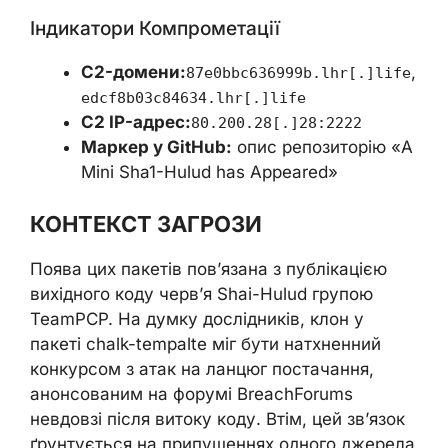
Індикатори Компрометації
C2-домени:
,
87e0bbc636999b.lhr[.]life
edcf8b03c84634.lhr[.]life
C2 IP-адрес:
80.200.28[.]28:2222
Маркер у GitHub:
опис репозиторію «A
Mini Sha1-Hulud has Appeared»
КОНТЕКСТ ЗАГРОЗИ
Поява цих пакетів пов’язана з публікацією
вихідного коду черв’я Shai-Hulud групою
TeamPCP. На думку дослідників, клон у
пакеті chalk-tempalte міг бути натхненний
конкурсом з атак на ланцюг постачання,
анонсованим на форумі BreachForums
невдовзі після витоку коду. Втім, цей зв’язок
ґрунтується на припущеннях одного джерела