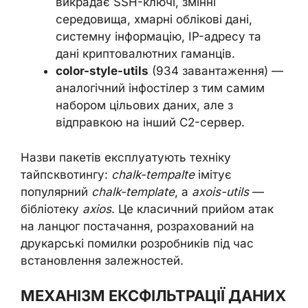
викрадає SSH-ключі, змінні
середовища, хмарні облікові дані,
системну інформацію, IP-адресу та
дані криптовалютних гаманців.
color-style-utils
(934 завантаження) —
аналогічний інфостілер з тим самим
набором цільових даних, але з
відправкою на інший C2-сервер.
Назви пакетів експлуатують техніку
тайпсквотингу:
chalk-tempalte
імітує
популярний
chalk-template
, а
axois-utils
—
бібліотеку
axios
. Це класичний прийом атак
на ланцюг постачання, розрахований на
друкарські помилки розробників під час
встановлення залежностей.
МЕХАНІЗМ ЕКСФІЛЬТРАЦІЇ ДАНИХ