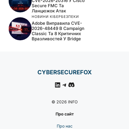
CVE-2026-20316 У Cisco
Secure FMC Та
Ланцюжок Атак
НОВИНИ КІБЕРБЕЗПЕКИ
Adobe Виправила CVE-
2026-48449 В Campaign
Classic Та 8 Критичних
Вразливостей У Bridge
CYBERSECUREFOX
LinkedIn
Telegram
Discord
© 2026 INFO
Про сайт
Про нас