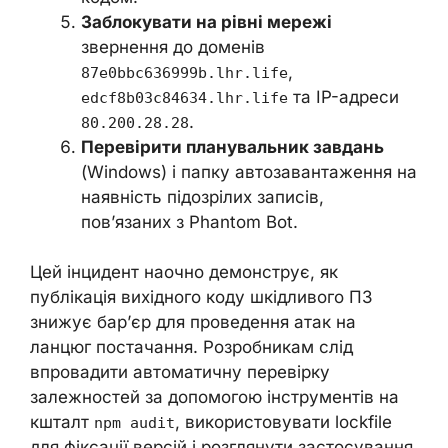
Заблокувати на рівні мережі
звернення до доменів
,
87e0bbc636999b.lhr.life
та IP-адреси
edcf8b03c84634.lhr.life
.
80.200.28.28
Перевірити планувальник завдань
(Windows) і папку автозавантаження на
наявність підозрілих записів,
пов’язаних з Phantom Bot.
Цей інцидент наочно демонструє, як
публікація вихідного коду шкідливого ПЗ
знижує бар’єр для проведення атак на
ланцюг постачання. Розробникам слід
впровадити автоматичну перевірку
залежностей за допомогою інструментів на
кшталт
, використовувати lockfile
npm audit
для фіксації версій і розглянути застосування