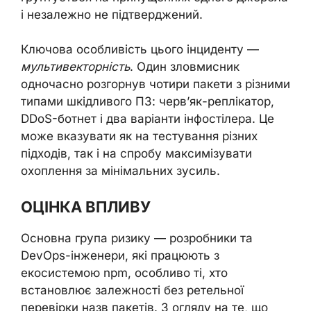
і незалежно не підтверджений.
Ключова особливість цього інциденту —
мультивекторність
. Один зловмисник
одночасно розгорнув чотири пакети з різними
типами шкідливого ПЗ: черв’як-реплікатор,
DDoS-ботнет і два варіанти інфостілера. Це
може вказувати як на тестування різних
підходів, так і на спробу максимізувати
охоплення за мінімальних зусиль.
ОЦІНКА ВПЛИВУ
Основна група ризику — розробники та
DevOps-інженери, які працюють з
екосистемою npm, особливо ті, хто
встановлює залежності без ретельної
перевірки назв пакетів. З огляду на те, що