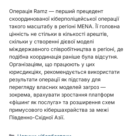
Операція Ramz — перший прецедент
скоординованої кіберполіцейської операції
такого масштабу в регіоні MENA. Її головна
цінність не стільки в кількості арештів,
скільки у створенні дієвої моделі
міждержавного співробітництва в регіоні, де
подібна координація раніше була відсутня.
Організаціям, що працюють у цих
юрисдикціях, рекомендується використати
результати операції як підставу для
перегляду власних моделей загроз —
зокрема, врахувати зростання платформ
«фішинг як послуга» та розширення схем
примусового кібершахрайства за межі
Південно-Східної Азії.
Categories