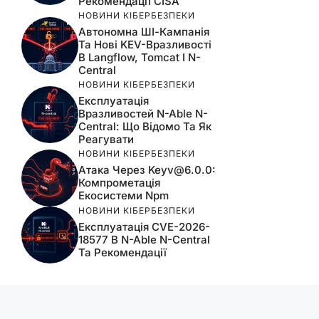
Рекомендації CISA
НОВИНИ КІБЕРБЕЗПЕКИ
Автономна ШІ-Кампанія
Та Нові KEV-Вразливості
В Langflow, Tomcat І N-
Central
НОВИНИ КІБЕРБЕЗПЕКИ
Експлуатація
Вразливостей N-Able N-
Central: Що Відомо Та Як
Реагувати
НОВИНИ КІБЕРБЕЗПЕКИ
Атака Через
Keyv@6.0.0
:
Компрометація
Екосистеми Npm
НОВИНИ КІБЕРБЕЗПЕКИ
Експлуатація CVE-2026-
18577 В N-Able N-Central
Та Рекомендації