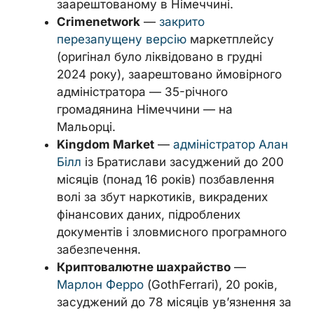
заарештованому в Німеччині.
Crimenetwork
—
закрито
перезапущену версію
маркетплейсу
(оригінал було ліквідовано в грудні
2024 року), заарештовано ймовірного
адміністратора — 35-річного
громадянина Німеччини — на
Мальорці.
Kingdom Market
—
адміністратор Алан
Білл
із Братислави засуджений до 200
місяців (понад 16 років) позбавлення
волі за збут наркотиків, викрадених
фінансових даних, підроблених
документів і зловмисного програмного
забезпечення.
Криптовалютне шахрайство
—
Марлон Ферро
(GothFerrari), 20 років,
засуджений до 78 місяців ув’язнення за