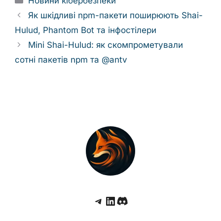
Новини кібербезпеки
Як шкідливі npm-пакети поширюють Shai-
Hulud, Phantom Bot та інфостілери
Mini Shai-Hulud: як скомпрометували
сотні пакетів npm та @antv
Telegram
LinkedIn
Discord