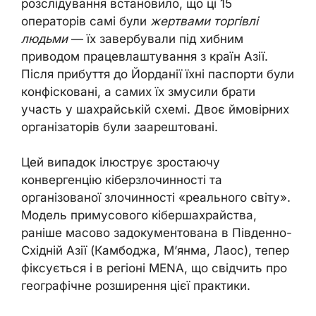
розслідування встановило, що ці 15
операторів самі були
жертвами торгівлі
людьми
— їх завербували під хибним
приводом працевлаштування з країн Азії.
Після прибуття до Йорданії їхні паспорти були
конфісковані, а самих їх змусили брати
участь у шахрайській схемі. Двоє ймовірних
організаторів були заарештовані.
Цей випадок ілюструє зростаючу
конвергенцію кіберзлочинності та
організованої злочинності «реального світу».
Модель примусового кібершахрайства,
раніше масово задокументована в Південно-
Східній Азії (Камбоджа, М’янма, Лаос), тепер
фіксується і в регіоні MENA, що свідчить про
географічне розширення цієї практики.