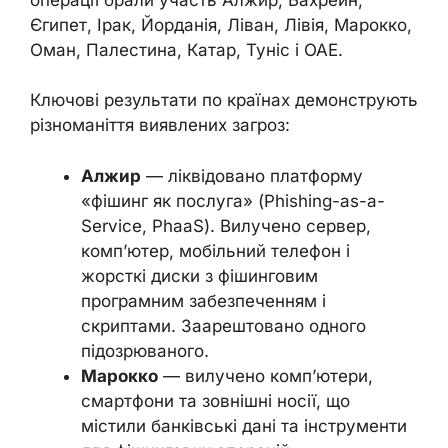
Єгипет, Ірак, Йорданія, Ліван, Лівія, Марокко,
Оман, Палестина, Катар, Туніс і ОАЕ.
Ключові результати по країнах демонструють
різноманіття виявлених загроз:
Алжир
— ліквідовано платформу
«фішинг як послуга» (Phishing-as-a-
Service, PhaaS). Вилучено сервер,
комп’ютер, мобільний телефон і
жорсткі диски з фішинговим
програмним забезпеченням і
скриптами. Заарештовано одного
підозрюваного.
Марокко
— вилучено комп’ютери,
смартфони та зовнішні носії, що
містили банківські дані та інструменти