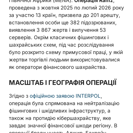
Північної Африки (MENA).
Операція Ramz
,
проведена з жовтня 2025 по лютий 2026 року
за участю 13 країн, призвела до 201 арешту,
встановлення особи ще 382 підозрюваних,
виявлення 3 867 жертв і вилучення 53
серверів. Окрім класичних фішингових і
шахрайських схем, під час розслідування
було розкрито схему примусової праці, у якій
жертви торгівлі людьми використовувалися
як оператори фінансового шахрайства.
МАСШТАБ І ГЕОГРАФІЯ ОПЕРАЦІЇ
Згідно з
офіційною заявою INTERPOL
,
операція була спрямована на нейтралізацію
фішингових і шкідливих інфраструктур, а
також на протидію кібершахрайству, яке
завдає значної фінансової шкоди регіону. В
операції брали участь Алжир, Бахрейн,