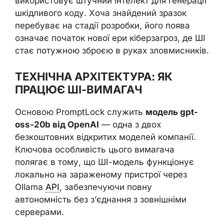
використовує штучний інтелект для генерації
шкідливого коду. Хоча знайдений зразок
перебуває на стадії розробки, його поява
означає початок нової ери кіберзагроз, де ШІ
стає потужною зброєю в руках зловмисників.
ТЕХНІЧНА АРХІТЕКТУРА: ЯК
ПРАЦЮЄ ШІ-ВИМАГАЧ
Основою PromptLock служить
модель gpt-
oss-20b від OpenAI
— одна з двох
безкоштовних відкритих моделей компанії.
Ключова особливість цього вимагача
полягає в тому, що ШІ-модель функціонує
локально на зараженому пристрої через
Ollama
API
, забезпечуючи повну
автономність без з’єднання з зовнішніми
серверами.