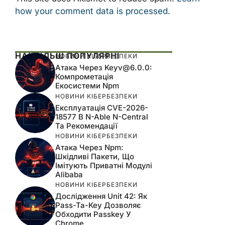
how your comment data is processed.
НАЙБІЛЬШ ПОПУЛЯРНІ
НОВИНИ КІБЕРБЕЗПЕКИ
Атака Через
Keyv@6.0.0
:
Компрометація
Екосистеми Npm
НОВИНИ КІБЕРБЕЗПЕКИ
Експлуатація CVE-2026-
18577 В N-Able N-Central
Та Рекомендації
НОВИНИ КІБЕРБЕЗПЕКИ
Атака Через Npm:
Шкідливі Пакети, Що
Імітують Приватні Модулі
Alibaba
НОВИНИ КІБЕРБЕЗПЕКИ
Дослідження Unit 42: Як
Pass-Ta-Key Дозволяє
Обходити Passkey У
Chrome