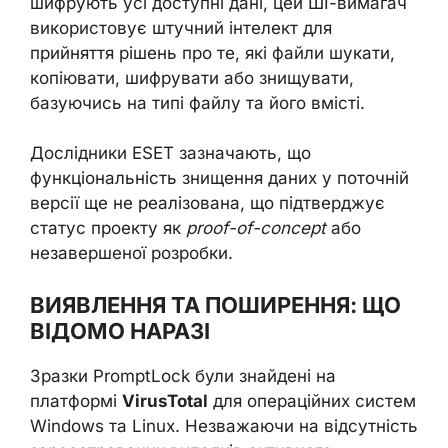
шифрують усі доступні дані, цей ШІ-вимагач
використовує штучний інтелект для
прийняття рішень про те, які файли шукати,
копіювати, шифрувати або знищувати,
базуючись на типі файлу та його вмісті.
Дослідники ESET зазначають, що
функціональність знищення даних у поточній
версії ще не реалізована, що підтверджує
статус проекту як
proof-of-concept
або
незавершеної розробки.
ВИЯВЛЕННЯ ТА ПОШИРЕННЯ: ЩО
ВІДОМО НАРАЗІ
Зразки PromptLock були знайдені на
платформі
VirusTotal
для операційних систем
Windows та Linux. Незважаючи на відсутність