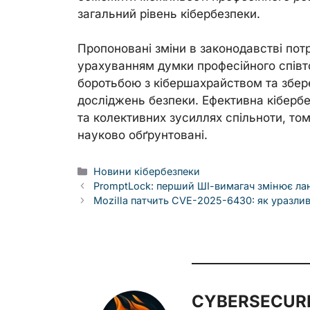
загальний рівень кібербезпеки.
Пропоновані зміни в законодавстві пот
урахуванням думки професійного співт
боротьбою з кібершахрайством та збе
досліджень безпеки. Ефективна кібербе
та колективних зусиллях спільноти, то
науково обґрунтовані.
Categories
Новини кібербезпеки
PromptLock: перший ШІ-вимагач змінює лан
Mozilla патчить CVE-2025-6430: як уразлив
CYBERSECURE