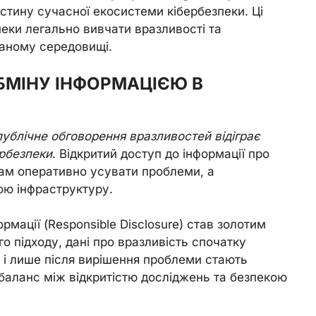
астину сучасної екосистеми кібербезпеки. Ці
пеки легально вивчати вразливості та
ваному середовищі.
БМІНУ ІНФОРМАЦІЄЮ В
публічне обговорення вразливостей відіграє
ербезпеки
. Відкритий доступ до інформації про
кам оперативно усувати проблеми, а
ою інфраструктуру.
рмації (Responsible Disclosure) став золотим
го підходу, дані про вразливість спочатку
 і лише після вирішення проблеми стають
баланс між відкритістю досліджень та безпекою