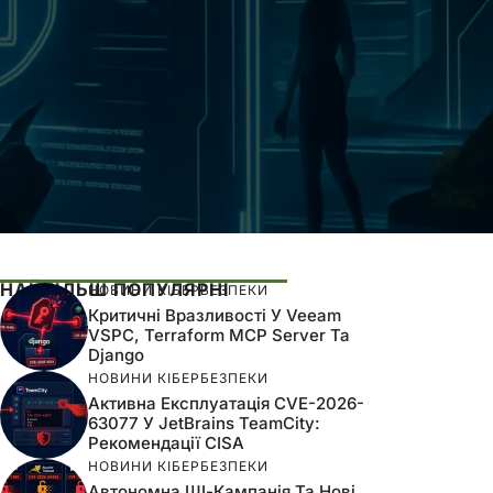
НАЙБІЛЬШ ПОПУЛЯРНІ
НОВИНИ КІБЕРБЕЗПЕКИ
Критичні Вразливості У Veeam
VSPC, Terraform MCP Server Та
Django
НОВИНИ КІБЕРБЕЗПЕКИ
Активна Експлуатація CVE-2026-
63077 У JetBrains TeamCity:
Рекомендації CISA
НОВИНИ КІБЕРБЕЗПЕКИ
Автономна ШІ-Кампанія Та Нові