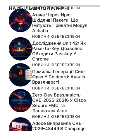
НАЙБІЛЬШ ПОПУЛЯРНІ
НОВИНИ КІБЕРБЕЗПЕКИ
Атака Через Npm:
Шкідливі Пакети, Що
Імітують Приватні Модулі
Alibaba
НОВИНИ КІБЕРБЕЗПЕКИ
Дослідження Unit 42: Як
Pass-Ta-Key Дозволяє
Обходити Passkey У
Chrome
НОВИНИ КІБЕРБЕЗПЕКИ
Помилка Генерації Сид-
Фраз У Coldcard: Аналіз
Вразливості
НОВИНИ КІБЕРБЕЗПЕКИ
Zero-Day Вразливість
CVE-2026-20316 У Cisco
Secure FMC Та
Ланцюжок Атак
НОВИНИ КІБЕРБЕЗПЕКИ
Adobe Виправила CVE-
2026-48449 В Campaign