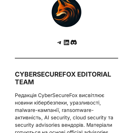
Telegram
LinkedIn
Discord
CYBERSECUREFOX EDITORIAL
TEAM
Редакція CyberSecureFox висвітлює
новини кібербезпеки, уразливості,
malware-кампанії, ransomware-
активність, AI security, cloud security та
security advisories вендорів. Матеріали
готуються на основі official advisories,