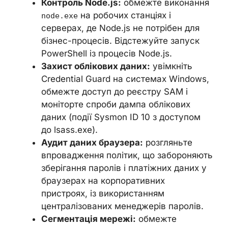
Контроль Node.js:
обмежте виконання
на робочих станціях і
node.exe
серверах, де Node.js не потрібен для
бізнес-процесів. Відстежуйте запуск
PowerShell із процесів Node.js.
Захист облікових даних:
увімкніть
Credential Guard на системах Windows,
обмежте доступ до реєстру SAM і
моніторте спроби дампа облікових
даних (події Sysmon ID 10 з доступом
до lsass.exe).
Аудит даних браузера:
розгляньте
впровадження політик, що забороняють
зберігання паролів і платіжних даних у
браузерах на корпоративних
пристроях, із використанням
централізованих менеджерів паролів.
Сегментація мережі:
обмежте