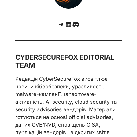
Telegram
LinkedIn
Discord
CYBERSECUREFOX EDITORIAL
TEAM
Редакція CyberSecureFox висвітлює
новини кібербезпеки, уразливості,
malware-кампанії, ransomware-
активність, AI security, cloud security та
security advisories вендорів. Матеріали
готуються на основі official advisories,
даних CVE/NVD, сповіщень CISA,
публікацій вендорів і відкритих звітів