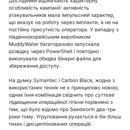
Дослідники відзначають характерну
особливість кампанії: активність
атакувальників мала імпульсний характер,
що вказує на роботу через імпланти, а не на
постійну присутність оператора. У випадку з
південнокорейським виробником
MuddyWater багаторазово запускала
розвідку через PowerShell і повторно
виконувала обидва бінарні файли для
збереження доступу.
На думку Symantec і Carbon Black, жодна з
використаних технік не є принципово новою,
однак їхня комбінація свідчить про
суттєве
підвищення операційної гігієни
порівняно з
тим, що було відомо про Seedworm два-три
роки тому. Угруповання рухається в бік більш
тихих і дисциплінованих операцій.