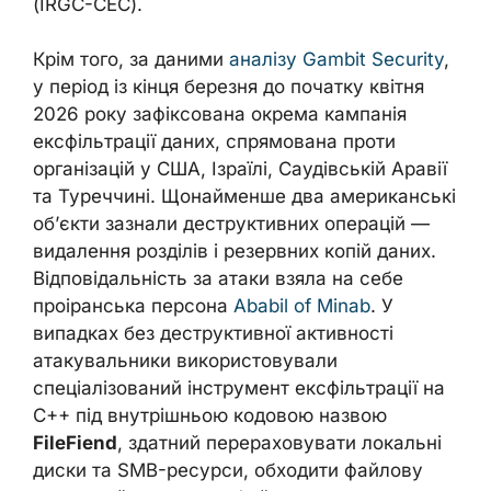
(IRGC-CEC).
Крім того, за даними
аналізу Gambit Security
,
у період із кінця березня до початку квітня
2026 року зафіксована окрема кампанія
ексфільтрації даних, спрямована проти
організацій у США, Ізраїлі, Саудівській Аравії
та Туреччині. Щонайменше два американські
об’єкти зазнали деструктивних операцій —
видалення розділів і резервних копій даних.
Відповідальність за атаки взяла на себе
проіранська персона
Ababil of Minab
. У
випадках без деструктивної активності
атакувальники використовували
спеціалізований інструмент ексфільтрації на
C++ під внутрішньою кодовою назвою
FileFiend
, здатний перераховувати локальні
диски та SMB-ресурси, обходити файлову