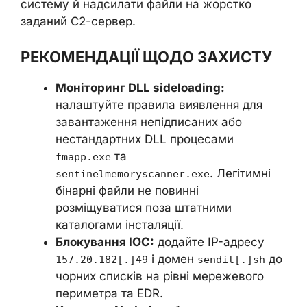
систему й надсилати файли на жорстко
заданий C2-сервер.
РЕКОМЕНДАЦІЇ ЩОДО ЗАХИСТУ
Моніторинг DLL sideloading:
налаштуйте правила виявлення для
завантаження непідписаних або
нестандартних DLL процесами
та
fmapp.exe
. Легітимні
sentinelmemoryscanner.exe
бінарні файли не повинні
розміщуватися поза штатними
каталогами інсталяції.
Блокування IOC:
додайте IP-адресу
і домен
до
157.20.182[.]49
sendit[.]sh
чорних списків на рівні мережевого
периметра та EDR.