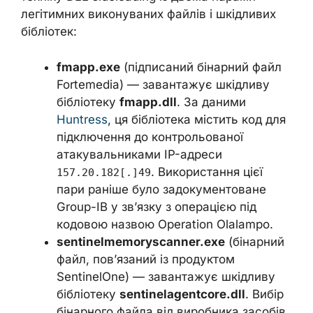
легітимних виконуваних файлів і шкідливих
бібліотек:
fmapp.exe
(підписаний бінарний файл
Fortemedia) — завантажує шкідливу
бібліотеку
fmapp.dll
. За даними
Huntress
, ця бібліотека містить код для
підключення до контрольованої
атакувальниками IP-адреси
. Використання цієї
157.20.182[.]49
пари раніше було задокументоване
Group-IB у зв’язку з операцією під
кодовою назвою Operation Olalampo.
sentinelmemoryscanner.exe
(бінарний
файл, пов’язаний із продуктом
SentinelOne) — завантажує шкідливу
бібліотеку
sentinelagentcore.dll
. Вибір
бінарного файла від виробника засобів