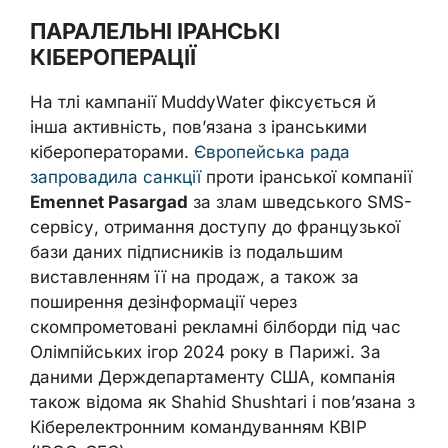
ПАРАЛЕЛЬНІ ІРАНСЬКІ
КІБЕРОПЕРАЦІЇ
На тлі кампанії MuddyWater фіксується й
інша активність, пов’язана з іранськими
кібероператорами.
Європейська рада
запровадила санкції
проти іранської компанії
Emennet Pasargad
за злам шведського SMS-
сервісу, отримання доступу до французької
бази даних підписників із подальшим
виставленням її на продаж, а також за
поширення дезінформації через
скомпрометовані рекламні білборди під час
Олімпійських ігор 2024 року в Парижі. За
даними Держдепартаменту США, компанія
також відома як Shahid Shushtari і пов’язана з
Кіберелектронним командуванням КВІР