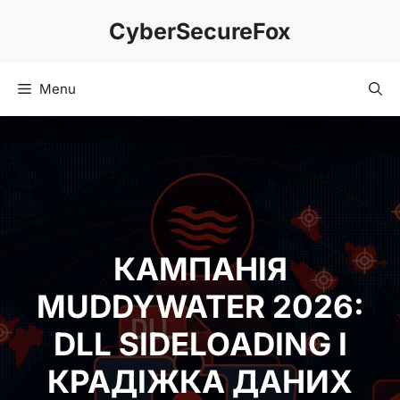
Skip
CyberSecureFox
to
content
Menu
КАМПАНІЯ
MUDDYWATER 2026:
DLL SIDELOADING І
КРАДІЖКА ДАНИХ