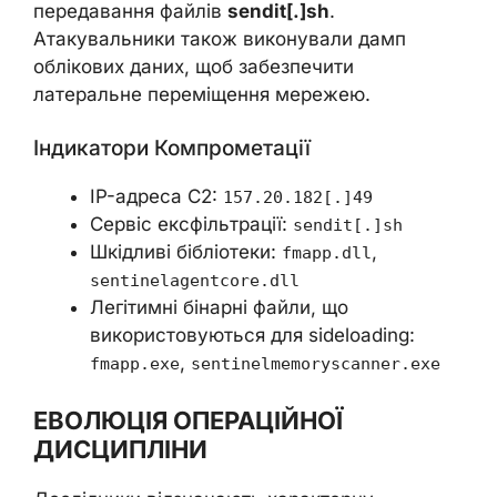
передавання файлів
sendit[.]sh
.
Атакувальники також виконували дамп
облікових даних, щоб забезпечити
латеральне переміщення мережею.
Індикатори Компрометації
IP-адреса C2:
157.20.182[.]49
Сервіс ексфільтрації:
sendit[.]sh
Шкідливі бібліотеки:
,
fmapp.dll
sentinelagentcore.dll
Легітимні бінарні файли, що
використовуються для sideloading:
,
fmapp.exe
sentinelmemoryscanner.exe
ЕВОЛЮЦІЯ ОПЕРАЦІЙНОЇ
ДИСЦИПЛІНИ