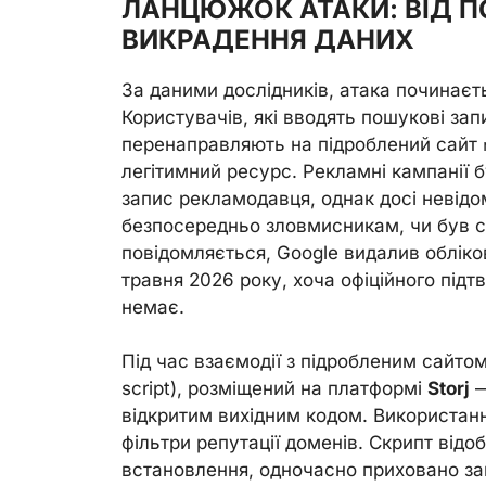
ЛАНЦЮЖОК АТАКИ: ВІД 
ВИКРАДЕННЯ ДАНИХ
За даними дослідників, атака починаєт
Користувачів, які вводять пошукові запит
перенаправляють на підроблений сайт
легітимний ресурс. Рекламні кампанії 
запис рекламодавця, однак досі невідо
безпосередньо зловмисникам, чи був 
повідомляється, Google видалив обліко
травня 2026 року, хоча офіційного підт
немає.
Під час взаємодії з підробленим сайто
script), розміщений на платформі
Storj
—
відкритим вихідним кодом. Використанн
фільтри репутації доменів. Скрипт від
встановлення, одночасно приховано з