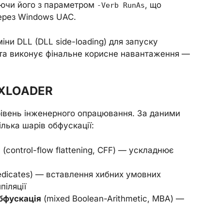
каючи його з параметром
, що
-Verb RunAs
через Windows UAC.
ни DLL (DLL side-loading) для запуску
є та виконує фінальне корисне навантаження —
OXLOADER
івень інженерного опрацювання. За даними
лька шарів обфускації:
я
(control-flow flattening, CFF) — ускладнює
edicates) — вставлення хибних умовних
піляції
бфускація
(mixed Boolean-Arithmetic, MBA) —