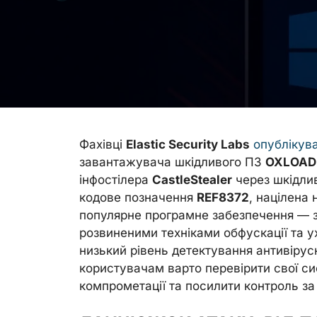
Фахівці
Elastic Security Labs
опублікува
завантажувача шкідливого ПЗ
OXLOAD
інфостілера
CastleStealer
через шкідлив
кодове позначення
REF8372
, націлена
популярне програмне забезпечення — 
розвиненими техніками обфускації та у
низький рівень детектування антивірус
користувачам варто перевірити свої си
компрометації та посилити контроль з