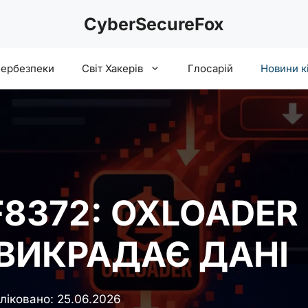
CyberSecureFox
бербезпеки
Світ Хакерів
Глосарій
Новини к
F8372: OXLOADE
І ВИКРАДАЄ ДАНІ
ліковано:
25.06.2026