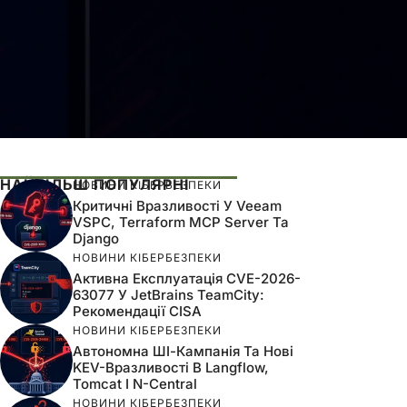
НАЙБІЛЬШ ПОПУЛЯРНІ
НОВИНИ КІБЕРБЕЗПЕКИ
Критичні Вразливості У Veeam
VSPC, Terraform MCP Server Та
Django
НОВИНИ КІБЕРБЕЗПЕКИ
Активна Експлуатація CVE-2026-
63077 У JetBrains TeamCity:
Рекомендації CISA
НОВИНИ КІБЕРБЕЗПЕКИ
Автономна ШІ-Кампанія Та Нові
KEV-Вразливості В Langflow,
Tomcat І N-Central
НОВИНИ КІБЕРБЕЗПЕКИ