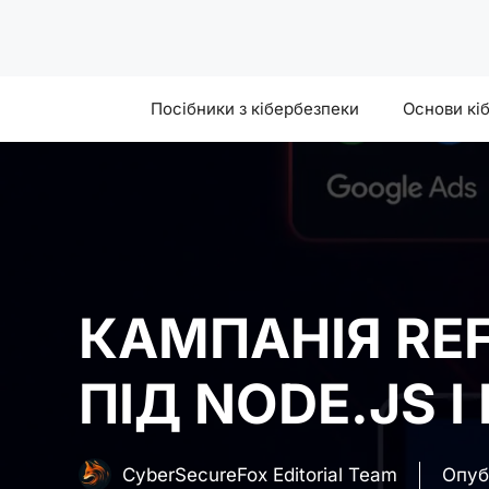
Skip
to
content
Посібники з кібербезпеки
Основи кі
КАМПАНІЯ RE
ПІД NODE.JS 
CyberSecureFox Editorial Team
Опуб