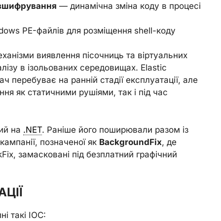
озшифрування
— динамічна зміна коду в процесі
ows PE-файлів для розміщення shell-коду
ханізми виявлення пісочниць та віртуальних
ізу в ізольованих середовищах. Elastic
ч перебуває на ранній стадії експлуатації, але
ня як статичними рушіями, так і під час
ний на
.NET
. Раніше його поширювали разом із
кампанії, позначеної як
BackgroundFix
, де
Fix, замасковані під безплатний графічний
ЦІЇ
і такі IOC: