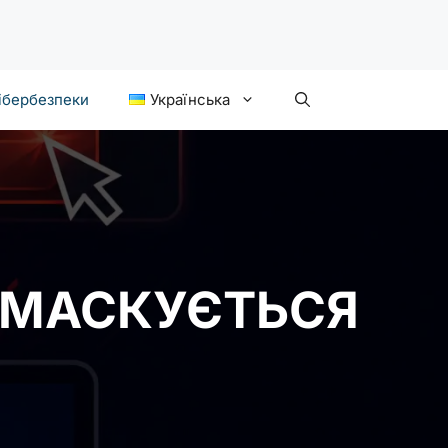
ібербезпеки
Українська
R МАСКУЄТЬСЯ