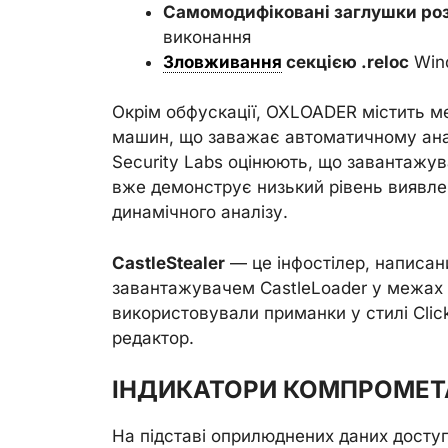
Самомодифіковані заглушки р
виконання
Зловживання
секцією .reloc
Wind
Окрім обфускації, OXLOADER містить ме
машин, що заважає автоматичному анал
Security Labs оцінюють, що завантажува
вже демонструє низький рівень виявлен
динамічного аналізу.
CastleStealer
— це інфостілер, написа
завантажувачем CastleLoader у межах 
використовували приманки у стилі Click
редактор.
ІНДИКАТОРИ КОМПРОМЕТА
На підставі оприлюднених даних доступн