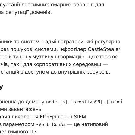
атації легітимних хмарних сервісів для
а репутації доменів.
ики та системні адміністратори, які регулярно
ез пошукові системи. Інфостілер CastleStealer
 сесій та іншу чутливу інформацію, що створює
ачів, так і для корпоративних середовищ —
станцій з доступом до внутрішніх ресурсів.
У
ернення до домену
і
node-js[.]prentiva99[.]info
нами завантажень
вил виявлення EDR-рішень і SIEM
 з параметром
— це нетиповий
-Verb RunAs
легітимного ПЗ