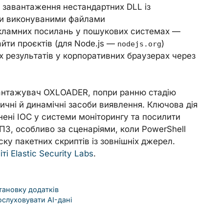
g: завантаження нестандартних DLL із
ми виконуваними файлами
кламних посилань у пошукових системах —
йти проєктів (для Node.js —
)
nodejs.org
 результатів у корпоративних браузерах через
антажувач OXLOADER, попри ранню стадію
ичні й динамічні засоби виявлення. Ключова дія
ені IOC у системи моніторингу та посилити
З, особливо за сценаріями, коли PowerShell
ску пакетних скриптів із зовнішніх джерел.
іті Elastic Security Labs
.
становку додатків
рослуховувати AI-дані