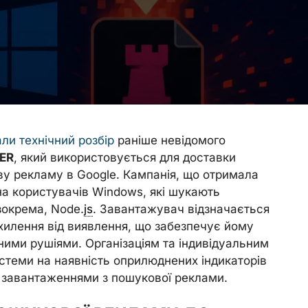
ли технічний розбір
раніше невідомого
ER
, який використовується для доставки
у рекламу в Google. Кампанія, що отримала
 на користувачів Windows, які шукають
зокрема, Node.
js
. Завантажувач відзначається
хилення від виявлення, що забезпечує йому
ними рушіями. Організаціям та індивідуальним
стеми на наявність оприлюднених індикаторів
а завантаженнями з пошукової реклами.