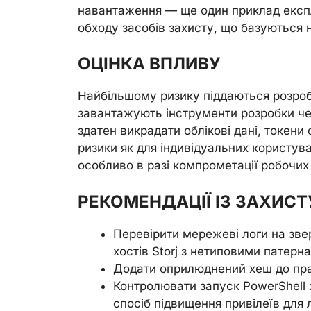
навантаження — ще один приклад експлу
обходу засобів захисту, що базуються н
ОЦІНКА ВПЛИВУ
Найбільшому ризику піддаються розробн
завантажують інструменти розробки чер
здатен викрадати облікові дані, токени
ризики як для індивідуальних користув
особливо в разі компрометації робочих 
РЕКОМЕНДАЦІЇ ІЗ ЗАХИСТ
Перевірити мережеві логи на зв
хостів Storj з нетиповими патер
Додати оприлюднений хеш до пра
Контролювати запуск PowerShell
спосіб підвищення привілеїв для 