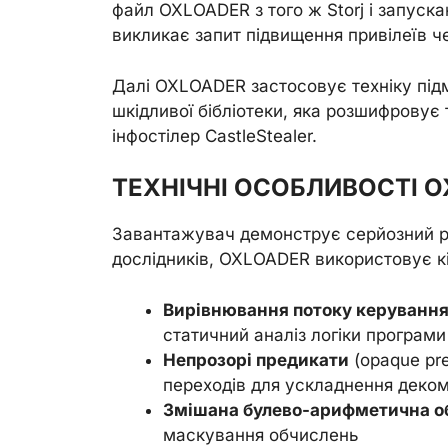
файл OXLOADER з того ж Storj і запус
викликає запит підвищення привілеїв 
Далі OXLOADER застосовує техніку підмі
шкідливої бібліотеки, яка розшифрову
інфостілер CastleStealer.
ТЕХНІЧНІ ОСОБЛИВОСТІ 
Завантажувач демонструє серйозний р
дослідників, OXLOADER використовує кі
Вирівнювання потоку керуванн
статичний аналіз логіки програми
Непрозорі предикати
(opaque pr
переходів для ускладнення деком
Змішана булево-арифметична о
маскування обчислень