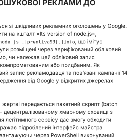
ПОШУКОВОЇ РЕКЛАМИ ДО
ься зі шкідливих рекламних оголошень у Google.
и на кшталт «lts version of node.js»,
, що імітує
node-js[.]prentiva99[.]info
були розміщені через верифікований обліковий
мо, чи належав цей обліковий запис
скомпрометованим або придбаним. Як
вий запис рекламодавця та пов’язані кампанії 14
вердження від Google у відкритих джерелах
м жертві передається пакетний скрипт (batch
 децентралізованому хмарному сховищі з
я легітимного сервісу дає змогу обходити
ображає підроблений інтерфейс майстра
авантажуючи через PowerShell виконуваний