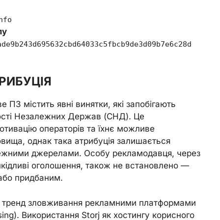
nfo
лу
ade9b243d695632cbd64033c5fbcb9de3d09b7e6c28d
РИБУЦІЯ
ве ПЗ містить явні винятки, які запобігають
ості Незалежних Держав (СНД). Це
отивацію операторів та їхнє можливе
вища, однак така атрибуція залишається
ежними джерелами. Особу рекламодавця, через
шкідливі оголошення, також не встановлено —
 або придбаним.
й тренд зловживання рекламними платформами
ing). Використання Storj як хостингу корисного