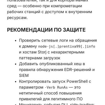
разработчики и системные
администраторы, регулярно загружающие
инструменты разработки через поисковые
системы. Инфостилер CastleStealer
способен похищать учётные данные,
токены сессий и другую чувствительную
информацию, что создаёт риски как для
индивидуальных пользователей, так и для
корпоративных сред — особенно при
компрометации рабочих станций с
доступом к внутренним ресурсам.
РЕКОМЕНДАЦИИ ПО ЗАЩИТЕ
Проверить сетевые логи на
обращения к домену
node-
и хостам Storj
js[.]prentiva99[.]info
с нехарактерными паттернами