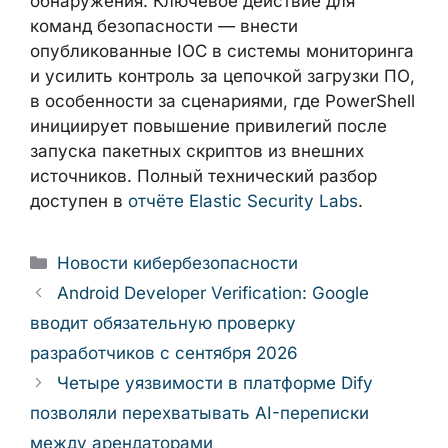
результатов в корпоративных
браузерах через групповые политики
или расширения
Кампания REF8372 демонстрирует, что
загрузчик OXLOADER, несмотря на раннюю
стадию развития, уже эффективно обходит
статические и динамические средства
обнаружения. Ключевое действие для
команд безопасности — внести
опубликованные IOC в системы
мониторинга и усилить контроль за
цепочкой загрузки ПО, в особенности за
сценариями, где PowerShell инициирует
повышение привилегий после запуска
пакетных скриптов из внешних источников.
Полный технический разбор доступен в
отчёте Elastic Security Labs
.