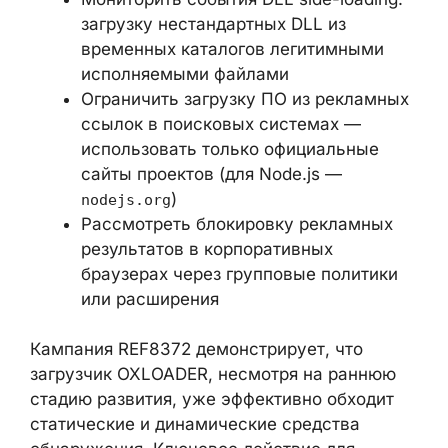
загрузок
Добавить опубликованный хеш в
правила обнаружения EDR-решений
и SIEM
Контролировать запуск PowerShell с
параметром
— это
-Verb RunAs
нетипичный способ повышения
привилегий для легитимного ПО
Мониторить события DLL side-loading:
загрузку нестандартных DLL из
временных каталогов легитимными
исполняемыми файлами
Ограничить загрузку ПО из
рекламных ссылок в поисковых
системах — использовать только
официальные сайты проектов (для
Node.js —
)
nodejs.org
Рассмотреть блокировку рекламных