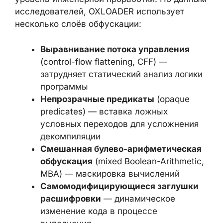
Загрузчик демонстрирует серьёзный
уровень инженерной проработки. По
данным исследователей, OXLOADER
использует несколько слоёв обфускации:
Выравнивание потока управления
(control-flow flattening, CFF) —
затрудняет статический анализ
логики программы
Непрозрачные предикаты
(opaque
predicates) — вставка ложных
условных переходов для усложнения
декомпиляции
Смешанная булево-
арифметическая обфускация
(mixed
Boolean-Arithmetic, MBA) —
маскировка вычислений
Самомодифицирующиеся заглушки