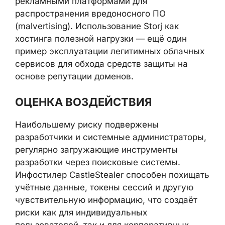
через чей аккаунт размещались
вредоносные объявления, также не
×
установлена — аккаунт мог быть
фронтовым или приобретённым.
Кампания REF8372 вписывается в
устойчивый тренд злоупотребления
рекламными платформами для
распространения вредоносного ПО
(malvertising). Использование Storj как
хостинга полезной нагрузки — ещё один
пример эксплуатации легитимных
облачных сервисов для обхода средств
защиты на основе репутации доменов.
ОЦЕНКА ВОЗДЕЙСТВИЯ
Наибольшему риску подвержены