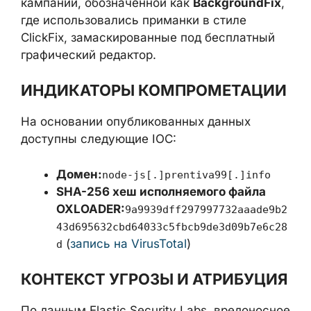
CastleStealer
— это инфостилер,
написанный на
.NET
. Ранее он
распространялся вместе с загрузчиком
CastleLoader в рамках кампании,
обозначенной как
BackgroundFix
, где
использовались приманки в стиле ClickFix,
замаскированные под бесплатный
графический редактор.
ИНДИКАТОРЫ
КОМПРОМЕТАЦИИ
На основании опубликованных данных
доступны следующие IOC:
Домен:
node-js[.]prentiva99[.]info
SHA-256 хеш исполняемого файла
OXLOADER:
9a9939dff297997732aaade9