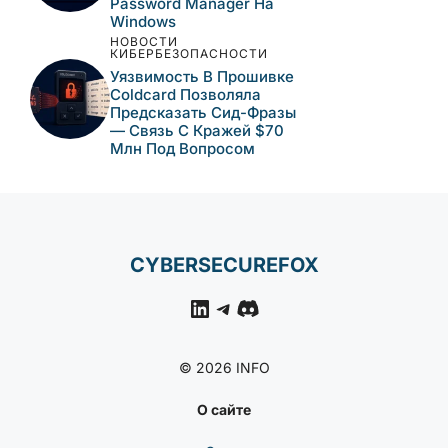
Августа
НОВОСТИ
КИБЕРБЕЗОПАСНОСТИ
Вредоносные Npm-
Пакеты Имитируют
Инструменты Alibaba И
Доставляют
Кроссплатформенный
RAT
НОВОСТИ
КИБЕРБЕЗОПАСНОСТИ
Pass-Ta-Key: Как
Вредоносное ПО
Обходит Защиту
Passkey В Google
Password Manager На
Windows
НОВОСТИ
КИБЕРБЕЗОПАСНОСТИ
Уязвимость В Прошивке
Coldcard Позволяла
Предсказать Сид-Фразы
— Связь С Кражей $70
Млн Под Вопросом