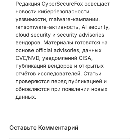
Telegram
LinkedIn
Discord
CYBERSECUREFOX EDITORIAL
TEAM
Редакция CyberSecureFox освещает
новости кибербезопасности,
уязвимости, malware-кампании,
ransomware-активность, AI security,
cloud security и security advisories
вендоров. Материалы готовятся на
основе official advisories, данных
CVE/NVD, уведомлений CISA,