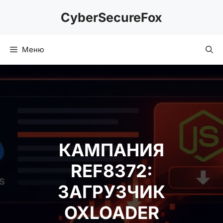
Перейти
CyberSecureFox
к
содержимому
Меню
КАМПАНИЯ REF8372:
ЗАГРУЗЧИК
OXLOADER
ИСПОЛЬЗУЕТ