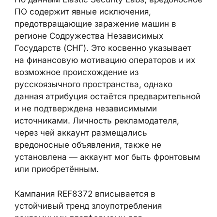
b243d695632cbd64033c5fbcb9de3d09b7e
(
запись на VirusTotal
)
6c28d
КОНТЕКСТ УГРОЗЫ И
АТРИБУЦИЯ
По данным Elastic Security Labs,
вредоносное ПО содержит явные
исключения, предотвращающие заражение
машин в регионе Содружества
Независимых Государств (СНГ). Это
косвенно указывает на финансовую
мотивацию операторов и их возможное
происхождение из русскоязычного
пространства, однако данная атрибуция
остаётся предварительной и не
подтверждена независимыми
источниками. Личность рекламодателя,