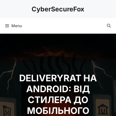
Skip
CyberSecureFox
to
content
Menu
DELIVERYRAT НА
ANDROID: ВІД
СТИЛЕРА ДО
МОБІЛЬНОГО