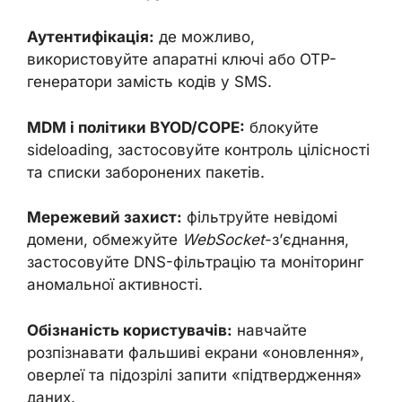
Аутентифікація:
де можливо,
використовуйте апаратні ключі або OTP-
генератори замість кодів у SMS.
MDM і політики BYOD/COPE:
блокуйте
sideloading, застосовуйте контроль цілісності
та списки заборонених пакетів.
Мережевий захист:
фільтруйте невідомі
домени, обмежуйте
WebSocket
-з’єднання,
застосовуйте DNS-фільтрацію та моніторинг
аномальної активності.
Обізнаність користувачів:
навчайте
розпізнавати фальшиві екрани «оновлення»,
оверлеї та підозрілі запити «підтвердження»
даних.