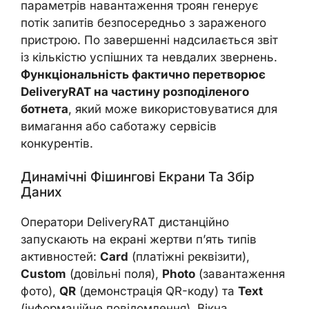
параметрів навантаження троян генерує
потік запитів безпосередньо з зараженого
пристрою. По завершенні надсилається звіт
із кількістю успішних та невдалих звернень.
Функціональність фактично перетворює
DeliveryRAT на частину розподіленого
ботнета
, який може використовуватися для
вимагання або саботажу сервісів
конкурентів.
Динамічні Фішингові Екрани Та Збір
Даних
Оператори DeliveryRAT дистанційно
запускають на екрані жертви п’ять типів
активностей:
Card
(платіжні реквізити),
Custom
(довільні поля),
Photo
(завантаження
фото),
QR
(демонстрація QR-коду) та
Text
(інформаційне повідомлення). Вікна