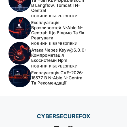
Та Нові KEV-Вразливості
В Langflow, Tomcat І N-
Central
НОВИНИ КІБЕРБЕЗПЕКИ
Експлуатація
Вразливостей N-Able N-
Central: Що Відомо Та Як
Реагувати
НОВИНИ КІБЕРБЕЗПЕКИ
Атака Через
Keyv@6.0.0
:
Компрометація
Екосистеми Npm
НОВИНИ КІБЕРБЕЗПЕКИ
Експлуатація CVE-2026-
18577 В N-Able N-Central
Та Рекомендації
CYBERSECUREFOX