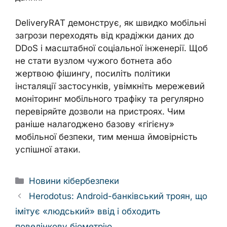
DeliveryRAT демонструє, як швидко мобільні
загрози переходять від крадіжки даних до
DDoS і масштабної соціальної інженерії. Щоб
не стати вузлом чужого ботнета або
жертвою фішингу, посиліть політики
інсталяції застосунків, увімкніть мережевий
моніторинг мобільного трафіку та регулярно
перевіряйте дозволи на пристроях. Чим
раніше налагоджено базову «гігієну»
мобільної безпеки, тим менша ймовірність
успішної атаки.
Categories
Новини кібербезпеки
Herodotus: Android-банківський троян, що
імітує «людський» ввід і обходить
поведінкову біометрію