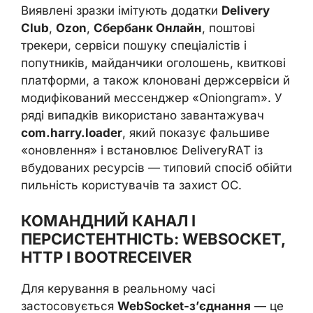
Виявлені зразки імітують додатки
Delivery
Club
,
Ozon
,
Сбербанк Онлайн
, поштові
трекери, сервіси пошуку спеціалістів і
попутників, майданчики оголошень, квиткові
платформи, а також клоновані держсервіси й
модифікований мессенджер «Oniongram». У
ряді випадків використано завантажувач
com.harry.loader
, який показує фальшиве
«оновлення» і встановлює DeliveryRAT із
вбудованих ресурсів — типовий спосіб обійти
пильність користувачів та захист ОС.
КОМАНДНИЙ КАНАЛ І
ПЕРСИСТЕНТНІСТЬ: WEBSOCKET,
HTTP І BOOTRECEIVER
Для керування в реальному часі
застосовується
WebSocket-з’єднання
— це