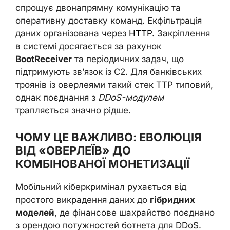
спрощує двонапрямну комунікацію та
оперативну доставку команд. Екфільтрація
даних організована через
HTTP
. Закріплення
в системі досягається за рахунок
BootReceiver
та періодичних задач, що
підтримують зв’язок із C2. Для банківських
троянів із оверлеями такий стек TTP типовий,
однак поєднання з
DDoS-модулем
трапляється значно рідше.
ЧОМУ ЦЕ ВАЖЛИВО: ЕВОЛЮЦІЯ
ВІД «ОВЕРЛЕЇВ» ДО
КОМБІНОВАНОЇ МОНЕТИЗАЦІЇ
Мобільний кіберкримінал рухається від
простого викрадення даних до
гібридних
моделей
, де фінансове шахрайство поєднано
з орендою потужностей ботнета для DDoS.