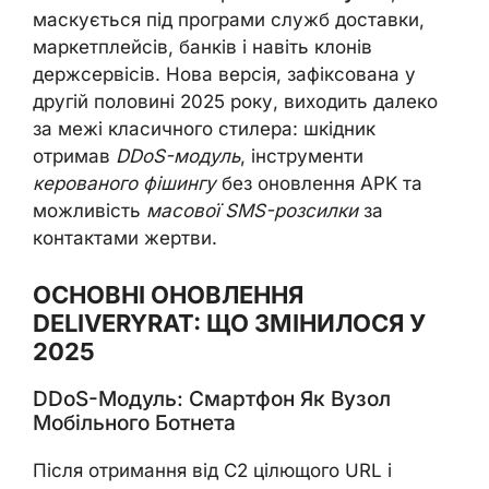
маскується під програми служб доставки,
маркетплейсів, банків і навіть клонів
держсервісів. Нова версія, зафіксована у
другій половині 2025 року, виходить далеко
за межі класичного стилера: шкідник
отримав
DDoS-модуль
, інструменти
керованого фішингу
без оновлення APK та
можливість
масової SMS-розсилки
за
контактами жертви.
ОСНОВНІ ОНОВЛЕННЯ
DELIVERYRAT: ЩО ЗМІНИЛОСЯ У
2025
DDoS-Модуль: Смартфон Як Вузол
Мобільного Ботнета
Після отримання від C2 цілющого URL і