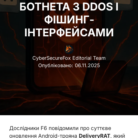
БОТНЕТА З DDOS І
ФІШИНГ-
ІНТЕРФЕЙСАМИ
CyberSecureFox Editorial Team
Опубліковано:
06.11.2025
Дослідники F6 повідомили про суттєве
оновлення Android-трояна
DeliveryRAT
, який