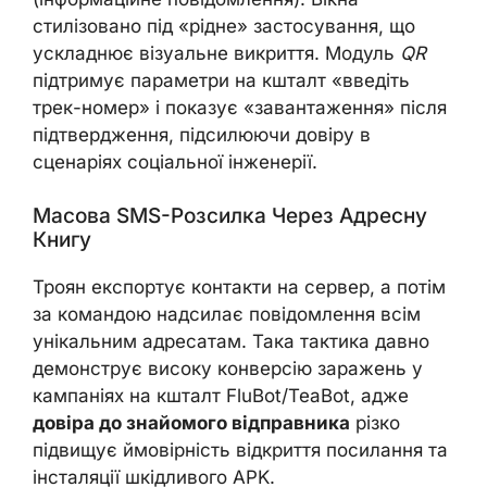
стилізовано під «рідне» застосування, що
ускладнює візуальне викриття. Модуль
QR
підтримує параметри на кшталт «введіть
трек-номер» і показує «завантаження» після
підтвердження, підсилюючи довіру в
сценаріях соціальної інженерії.
Масова SMS-Розсилка Через Адресну
Книгу
Троян експортує контакти на сервер, а потім
за командою надсилає повідомлення всім
унікальним адресатам. Така тактика давно
демонструє високу конверсію заражень у
кампаніях на кшталт FluBot/TeaBot, адже
довіра до знайомого відправника
різко
підвищує ймовірність відкриття посилання та
інсталяції шкідливого APK.