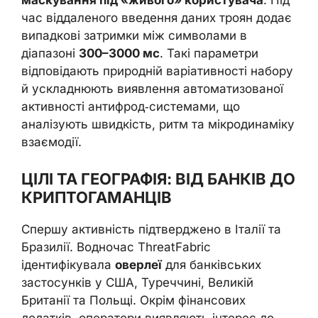
маскування під «живого» користувача
. Під
час віддаленого введення даних троян додає
випадкові затримки між символами в
діапазоні
300–3000 мс
. Такі параметри
відповідають природній варіативності набору
й ускладнюють виявлення автоматизованої
активності антифрод‑системами, що
аналізують швидкість, ритм та мікродинаміку
взаємодії.
ЦІЛІ ТА ГЕОГРАФІЯ: ВІД БАНКІВ ДО
КРИПТОГАМАНЦІВ
Спершу активність підтверджено в Італії та
Бразилії. Водночас ThreatFabric
ідентифікувала
оверлеї
для банківських
застосунків у США, Туреччині, Великій
Британії та Польщі. Окрім фінансових
додатків, оператори виявляють інтерес до