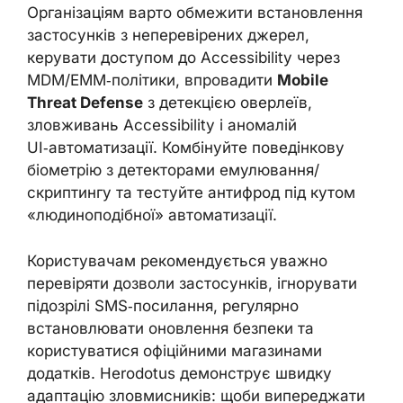
Організаціям варто обмежити встановлення
застосунків з неперевірених джерел,
керувати доступом до Accessibility через
MDM/EMM‑політики, впровадити
Mobile
Threat Defense
з детекцією оверлеїв,
зловживань Accessibility і аномалій
UI‑автоматизації. Комбінуйте поведінкову
біометрію з детекторами емулювання/
скриптингу та тестуйте антифрод під кутом
«людиноподібної» автоматизації.
Користувачам рекомендується уважно
перевіряти дозволи застосунків, ігнорувати
підозрілі SMS‑посилання, регулярно
встановлювати оновлення безпеки та
користуватися офіційними магазинами
додатків. Herodotus демонструє швидку
адаптацію зловмисників: щоби випереджати