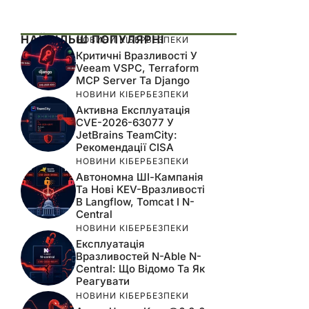
НАЙБІЛЬШ ПОПУЛЯРНІ
НОВИНИ КІБЕРБЕЗПЕКИ
Критичні Вразливості У
Veeam VSPC, Terraform
MCP Server Та Django
НОВИНИ КІБЕРБЕЗПЕКИ
Активна Експлуатація
CVE-2026-63077 У
JetBrains TeamCity:
Рекомендації CISA
НОВИНИ КІБЕРБЕЗПЕКИ
Автономна ШІ-Кампанія
Та Нові KEV-Вразливості
В Langflow, Tomcat І N-
Central
НОВИНИ КІБЕРБЕЗПЕКИ
Експлуатація
Вразливостей N-Able N-
Central: Що Відомо Та Як
Реагувати
НОВИНИ КІБЕРБЕЗПЕКИ