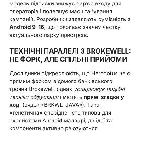
модель підписки знижує бар’єр входу для
операторів і полегшує масштабування
кампаній. Розробники заявляють сумісність з
Android 9–16
, що покриває значну частку
актуального парку пристроїв.
ТЕХНІЧНІ ПАРАЛЕЛІ З BROKEWELL:
НЕ ФОРК, АЛЕ СПІЛЬНІ ПРИЙОМИ
Дослідники підкреслюють, що Herodotus не є
прямим форком відомого банківського
трояна Brokewell, однак
успадковує подібні
техніки обфускації
і містить
прямі згадки у
коді
(рядок «BRKWL_JAVA»). Така
«генетична» спорідненість типова для
екосистеми Android‑малварі, де ідеї та
компоненти активно реюзуються.