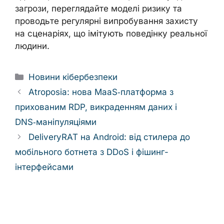
загрози, переглядайте моделі ризику та
проводьте регулярні випробування захисту
на сценаріях, що імітують поведінку реальної
людини.
Categories
Новини кібербезпеки
Atroposia: нова MaaS‑платформа з
прихованим RDP, викраденням даних і
DNS‑маніпуляціями
DeliveryRAT на Android: від стилера до
мобільного ботнета з DDoS і фішинг-
інтерфейсами