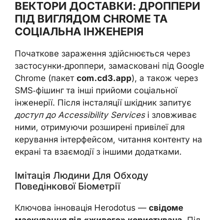
ВЕКТОРИ ДОСТАВКИ: ДРОППЕРИ
ПІД ВИГЛЯДОМ CHROME ТА
СОЦІАЛЬНА ІНЖЕНЕРІЯ
Початкове зараження здійснюється через
застосунки‑дроппери, замасковані під Google
Chrome (пакет
com.cd3.app
), а також через
SMS‑фішинг та інші прийоми соціальної
інженерії. Після інсталяції шкідник запитує
доступ до Accessibility Services
і зловживає
ними, отримуючи розширені привілеї для
керування інтерфейсом, читання контенту на
екрані та взаємодії з іншими додатками.
Імітація Людини Для Обходу
Поведінкової Біометрії
Ключова інновація Herodotus —
свідоме