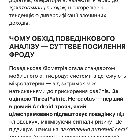
криптогаманців і бірж
, що корелює з
тенденцією диверсифікації злочинних
доходів.
ЧОМУ ОБХІД ПОВЕДІНКОВОГО
АНАЛІЗУ — СУТТЄВЕ ПОСИЛЕННЯ
ФРОДУ
Поведінкова біометрія стала стандартом
мобільного антифроду: системи відстежують
мікропатерни — від затримок між
натисканнями до прискорення свайпів.
За
оцінкою ThreatFabric, Herodotus — перший
відомий Android‑троян, який
цілеспрямовано підлаштовує поведінку
під
«людську», мінімізуючи сигнали ризику. Це
підвищує шанси на
захоплення активної сесії