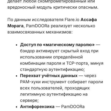
По данным исследователя Flare.io
Ассафа
Морага
, PamDOORa реализует несколько
взаимосвязанных механизмов:
Доступ по «магическому паролю»
— бэкдор активирует скрытый вход
при использовании определённой
комбинации пароля и TCP-порта,
минуя стандартную аутентификацию;
Перехват учётных данных
— через
PAM-хуки инструмент собирает
пароли всех пользователей,
проходящих легитимную
аутентификацию на сервере;
Антифорензика
— PamDOORa
целенаправленно модифицирует
журналы аутентификации, удаляя
следы вредоносной активности;