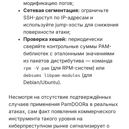
многофакторную аутентификацию
для SSH;
Централизованный сбор логов:
отправляйте журналы
аутентификации на отдельный
защищённый сервер, чтобы
нейтрализовать локальную
модификацию логов;
Сетевая сегментация:
ограничьте
SSH-доступ по IP-адресам и
используйте jump-хосты для
снижения поверхности атаки;
Проверка хешей:
периодически
сверяйте контрольные суммы PAM-
библиотек с эталонными значениями
из пакетов дистрибутива — команда
(для RPM-систем) или
rpm -V pam
(для
debsums libpam-modules