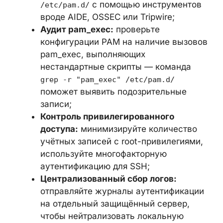
модулей:
настройте контроль
изменений файлов в директориях
,
и
/lib/security/
/lib64/security/
конфигурационных файлов в
с помощью
/etc/pam.d/
инструментов вроде AIDE, OSSEC или
Tripwire;
Аудит pam_exec:
проверьте
конфигурации PAM на наличие
вызовов pam_exec, выполняющих
нестандартные скрипты — команда
grep -r "pam_exec" /etc/pam.d/
поможет выявить подозрительные
записи;
Контроль привилегированного
доступа:
минимизируйте количество
учётных записей с root-
привилегиями, используйте