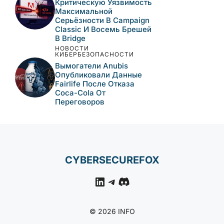
КИБЕРБЕЗОПАСНОСТИ
Статические Учётные
Данные В Cisco Secure
FMC Эксплуатируются
Как Zero-Day — CISA
Требует Патча До 1
Августа
НОВОСТИ
КИБЕРБЕЗОПАСНОСТИ
Adobe Устранила
Критическую
Уязвимость
Максимальной
Серьёзности В
Campaign Classic И
Восемь Брешей В Bridge
НОВОСТИ
КИБЕРБЕЗОПАСНОСТИ
Вымогатели Anubis
Опубликовали Данные
Fairlife После Отказа
Coca-Cola От
Переговоров