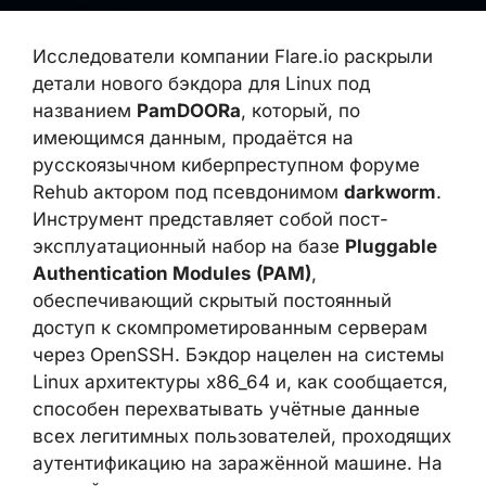
названием
PamDOORa
, который, по
имеющимся данным, продаётся на
русскоязычном киберпреступном форуме
Rehub актором под псевдонимом
darkworm
. Инструмент представляет собой
пост-эксплуатационный набор на базе
Pluggable Authentication Modules (PAM)
,
обеспечивающий скрытый постоянный
доступ к скомпрометированным серверам
через OpenSSH. Бэкдор нацелен на
системы Linux архитектуры x86_64 и, как
сообщается, способен перехватывать
учётные данные всех легитимных
пользователей, проходящих
аутентификацию на заражённой машине.
На данный момент свидетельств
применения PamDOORa в реальных атаках
не зафиксировано, однако его