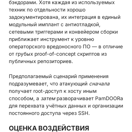
представляет собой эволюцию по
сравнению с существующими открытыми
PAM-бэкдорами. Хотя каждая из
используемых техник по отдельности
хорошо задокументирована, их интеграция
в единый модульный имплант с
антиотладкой, сетевыми триггерами и
конвейером сборки приближает
инструмент к уровню операторского
вредоносного ПО — в отличие от грубых
proof-of-concept скриптов из публичных
репозиториев.
Предполагаемый сценарий применения
подразумевает, что атакующий
сначала
получает root-доступ к хосту иным
способом, а
затем
разворачивает
PamDOORa для перехвата учётных данных