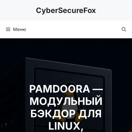
Перейти
CyberSecureFox
к
содержимому
Меню
PAMDOORA —
МОДУЛЬНЫЙ
БЭКДОР ДЛЯ LINUX,
ЭКСПЛУАТИРУЮЩИЙ