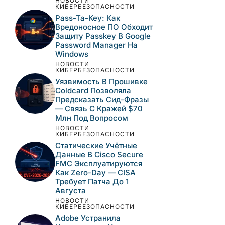
САМЫЕ ПОПУЛЯРНЫЕ
НОВОСТИ
КИБЕРБЕЗОПАСНОСТИ
Вредоносные Npm-
Пакеты Имитируют
Инструменты Alibaba И
Доставляют
Кроссплатформенный
RAT
НОВОСТИ
КИБЕРБЕЗОПАСНОСТИ
Pass-Ta-Key: Как
Вредоносное ПО
Обходит Защиту
Passkey В Google
Password Manager На
Windows
НОВОСТИ
КИБЕРБЕЗОПАСНОСТИ
Уязвимость В Прошивке
Coldcard Позволяла
Предсказать Сид-Фразы
— Связь С Кражей $70
Млн Под Вопросом
НОВОСТИ