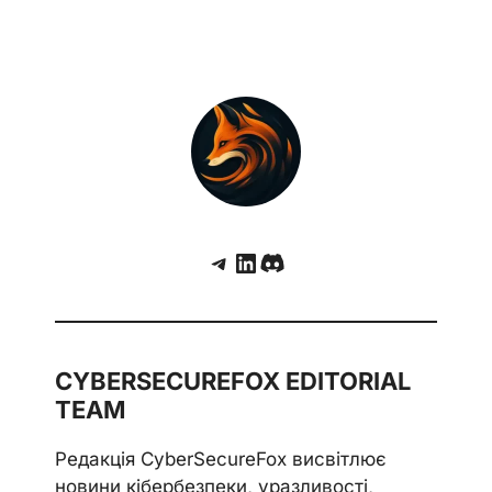
Telegram
LinkedIn
Discord
CYBERSECUREFOX EDITORIAL
TEAM
Редакція CyberSecureFox висвітлює
новини кібербезпеки, уразливості,