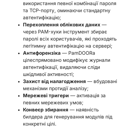
використання певної комбінації пароля
та TCP-порту, оминаючи стандартну
автентифікацію;
Перехоплення облікових даних
—
через PAM-хуки інструмент збирає
паролі всіх користувачів, які проходять
легітимну автентифікацію на сервері;
Антифорензіка
— PamDOORa
цілеспрямовано модифікує журнали
автентифікації, видаляючи сліди
шкідливої активності;
Захист від налагодження
— вбудовані
механізми протидії аналізу;
Мережеві тригери
— активація за
певних мережевих умов;
Конвеєр збирання
— наявність
билдера для генерування модулів під
конкретні цілі.