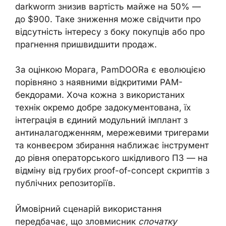
darkworm знизив вартість майже на 50% —
до $900. Таке зниження може свідчити про
відсутність інтересу з боку покупців або про
прагнення пришвидшити продаж.
За оцінкою Морага, PamDOORa є еволюцією
порівняно з наявними відкритими PAM-
бекдорами. Хоча кожна з використаних
технік окремо добре задокументована, їх
інтеграція в єдиний модульний імплант з
антиналагодженням, мережевими тригерами
та конвеєром збирання наближає інструмент
до рівня операторського шкідливого ПЗ — на
відміну від грубих proof-of-concept скриптів з
публічних репозиторіїв.
Ймовірний сценарій використання
передбачає, що зловмисник
спочатку