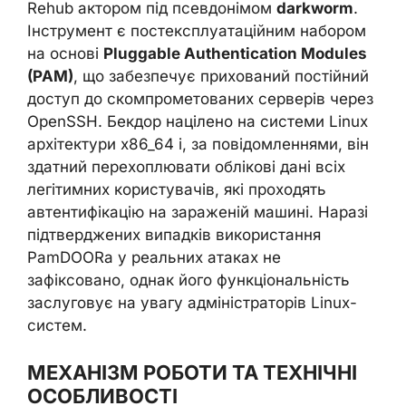
Rehub актором під псевдонімом
darkworm
.
Інструмент є постексплуатаційним набором
на основі
Pluggable Authentication Modules
(PAM)
, що забезпечує прихований постійний
доступ до скомпрометованих серверів через
OpenSSH. Бекдор націлено на системи Linux
архітектури x86_64 і, за повідомленнями, він
здатний перехоплювати облікові дані всіх
легітимних користувачів, які проходять
автентифікацію на зараженій машині. Наразі
підтверджених випадків використання
PamDOORa у реальних атаках не
зафіксовано, однак його функціональність
заслуговує на увагу адміністраторів Linux-
систем.
МЕХАНІЗМ РОБОТИ ТА ТЕХНІЧНІ
ОСОБЛИВОСТІ