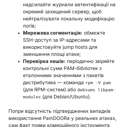
надсилайте журнали автентифікації на
окремий захищений сервер, щоб
нейтралізувати локальну модифікацію
логів;
Мережева сегментація:
обмежте
SSH-доступ за IP-адресами та
використовуйте jump hosts для
зменшення площі атаки;
Перевірка хешів:
періодично звіряйте
контрольні суми PAM-бібліотек з
еталонними значеннями з пакетів
дистрибутива — команда
rpm -V pam
(для RPM-систем) або
debsums libpam-
(для Debian/Ubuntu).
modules
Попри відсутність підтверджених випадків
використання PamDOORa у реальних атаках,
сам факт появи комерційного інструмента