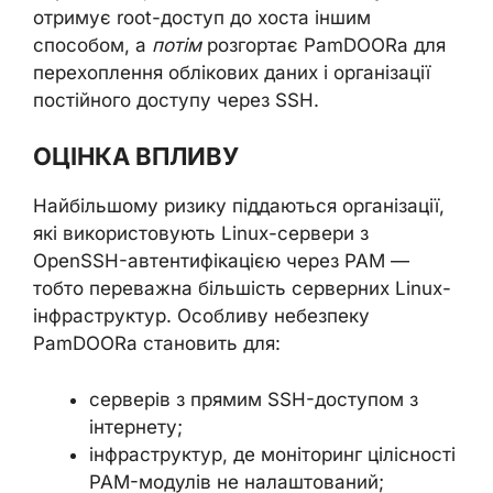
отримує root-доступ до хоста іншим
способом, а
потім
розгортає PamDOORa для
перехоплення облікових даних і організації
постійного доступу через SSH.
ОЦІНКА ВПЛИВУ
Найбільшому ризику піддаються організації,
які використовують Linux-сервери з
OpenSSH-автентифікацією через PAM —
тобто переважна більшість серверних Linux-
інфраструктур. Особливу небезпеку
PamDOORa становить для:
серверів з прямим SSH-доступом з
інтернету;
інфраструктур, де моніторинг цілісності
PAM-модулів не налаштований;