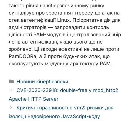
такого рівня на кіберзлочинному ринку
сигналізує про зростання інтересу до атак на
стек автентифікації Linux. Пріоритетна дія для
адміністраторів — запровадити контроль
цілісності PAM-модулів і централізований збір
логів автентифікації, якщо цього ще не
зроблено. Ці заходи ефективні не лише проти
PamDOORa, а й проти будь-яких атак, що
експлуатують модульну архітектуру PAM.
Categories
Новини кібербезпеки
CVE-2026-23918: double-free у mod_http2
Apache HTTP Server
Критичні вразливості в vm2: ризики для
ізоляції недовіреного JavaScript-коду