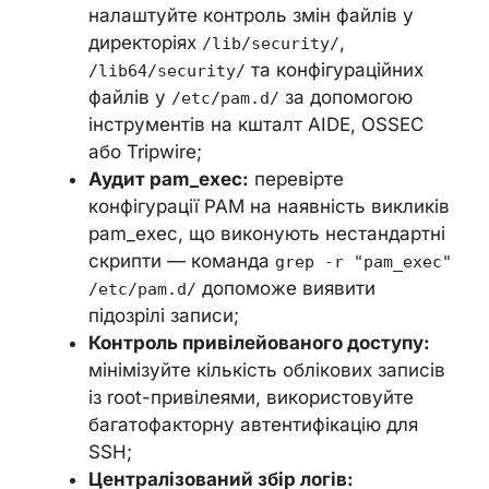
налаштуйте контроль змін файлів у
директоріях
,
/lib/security/
та конфігураційних
/lib64/security/
файлів у
за допомогою
/etc/pam.d/
інструментів на кшталт AIDE, OSSEC
або Tripwire;
Аудит pam_exec:
перевірте
конфігурації PAM на наявність викликів
pam_exec, що виконують нестандартні
скрипти — команда
grep -r "pam_exec"
допоможе виявити
/etc/pam.d/
підозрілі записи;
Контроль привілейованого доступу:
мінімізуйте кількість облікових записів
із root-привілеями, використовуйте
багатофакторну автентифікацію для
SSH;
Централізований збір логів: