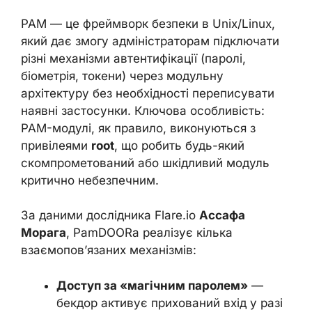
PAM — це фреймворк безпеки в Unix/Linux,
який дає змогу адміністраторам підключати
різні механізми автентифікації (паролі,
біометрія, токени) через модульну
архітектуру без необхідності переписувати
наявні застосунки. Ключова особливість:
PAM-модулі, як правило, виконуються з
привілеями
root
, що робить будь-який
скомпрометований або шкідливий модуль
критично небезпечним.
За даними дослідника Flare.io
Ассафа
Морага
, PamDOORa реалізує кілька
взаємопов’язаних механізмів:
Доступ за «магічним паролем»
—
бекдор активує прихований вхід у разі