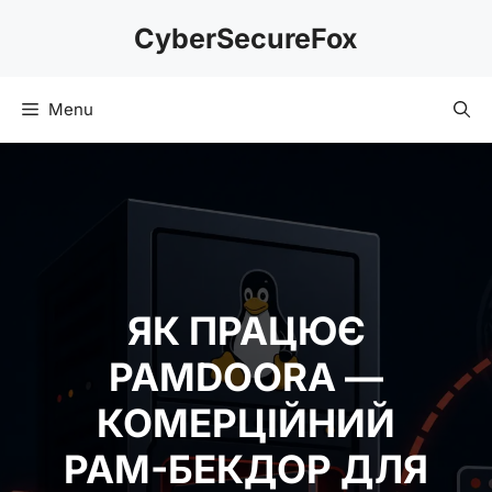
Skip
CyberSecureFox
to
content
Menu
ЯК ПРАЦЮЄ
PAMDOORA —
КОМЕРЦІЙНИЙ
PAM-БЕКДОР ДЛЯ