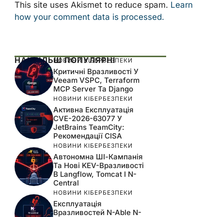
This site uses Akismet to reduce spam.
Learn
how your comment data is processed.
НАЙБІЛЬШ ПОПУЛЯРНІ
НОВИНИ КІБЕРБЕЗПЕКИ
Критичні Вразливості У
Veeam VSPC, Terraform
MCP Server Та Django
НОВИНИ КІБЕРБЕЗПЕКИ
Активна Експлуатація
CVE-2026-63077 У
JetBrains TeamCity:
Рекомендації CISA
НОВИНИ КІБЕРБЕЗПЕКИ
Автономна ШІ-Кампанія
Та Нові KEV-Вразливості
В Langflow, Tomcat І N-
Central
НОВИНИ КІБЕРБЕЗПЕКИ
Експлуатація
Вразливостей N-Able N-