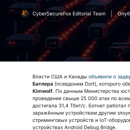
CyberSecureFox Editorial Team
Опуб
Власти США и Канады
объявили о зад
Батлера
(псевдоним Dort), которого о
Kimwolf
. По данным Министерства юст
проведения свыше 25 000 атак по все
достигала 31,4 Тбит/с. Ботнет работал
заражённым устройствам другим злоу
стриминговых устройств и IoT-оборудо
устройствах Android Debug Bridge.