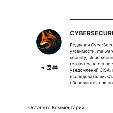
CYBERSECURE
Редакция CyberSecu
уязвимости, malwar
security, cloud secu
готовятся на основе 
Telegram
LinkedIn
Discord
уведомлений CISA, 
исследователей. Ст
обновляются при по
Оставьте Комментарий