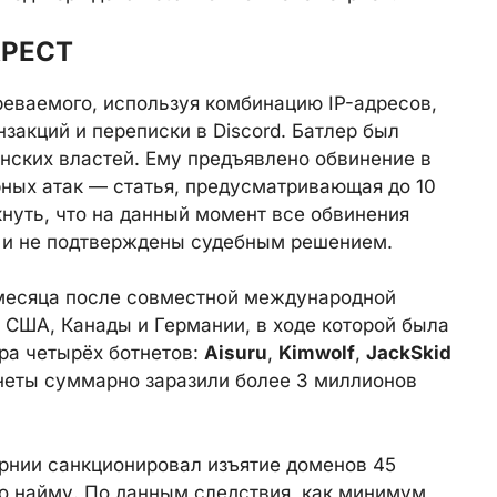
АРЕСТ
реваемого, используя комбинацию IP-адресов,
закций и переписки в Discord. Батлер был
нских властей. Ему предъявлено обвинение в
ных атак — статья, предусматривающая до 10
нуть, что на данный момент все обвинения
 и не подтверждены судебным решением.
 месяца после совместной международной
 США, Канады и Германии, в ходе которой была
ра четырёх ботнетов:
Aisuru
,
Kimwolf
,
JackSkid
тнеты суммарно заразили более 3 миллионов
рнии санкционировал изъятие доменов 45
по найму. По данным следствия, как минимум