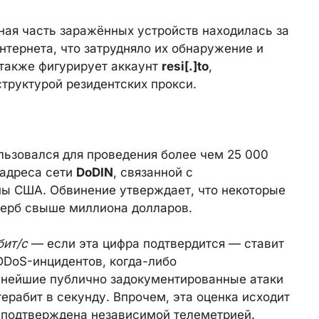
ная часть заражённых устройств находилась за
нтернета, что затрудняло их обнаружение и
также фигурирует аккаунт
resi[.]to
,
труктурой резидентских прокси.
ьзовался для проведения более чем 25 000
-адреса сети
DoDIN
, связанной с
ы США. Обвинение утверждает, что некоторые
щерб свыше миллиона долларов.
бит/с
— если эта цифра подтвердится — ставит
DDoS-инцидентов, когда-либо
пнейшие публично задокументированные атаки
ерабит в секунду. Впрочем, эта оценка исходит
е подтверждена независимой телеметрией.