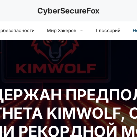
CyberSecureFox
ербезопасности
Мир Хакеров
Глоссарий
Н
АДЕРЖАН ПРЕДП
ТНЕТА KIMWOLF, 
МИ РЕКОРДНОЙ 