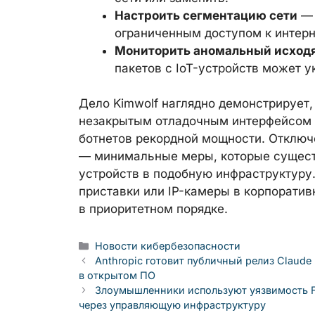
Настроить сегментацию сети
— 
ограниченным доступом к интерн
Мониторить аномальный исход
пакетов с IoT-устройств может у
Дело Kimwolf наглядно демонстрирует,
незакрытым отладочным интерфейсом 
ботнетов рекордной мощности. Отключе
— минимальные меры, которые сущест
устройств в подобную инфраструктуру
приставки или IP-камеры в корпоративн
в приоритетном порядке.
Рубрики
Новости кибербезопасности
Anthropic готовит публичный релиз Claud
в открытом ПО
Злоумышленники используют уязвимость Fo
через управляющую инфраструктуру