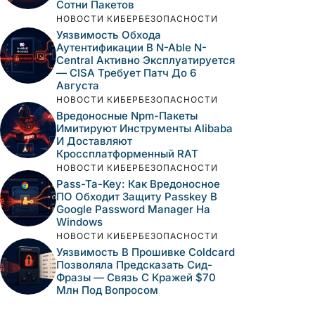
Сотни Пакетов
НОВОСТИ КИБЕРБЕЗОПАСНОСТИ
Уязвимость Обхода
Аутентификации В N-Able N-
Central Активно Эксплуатируется
— CISA Требует Патч До 6
Августа
НОВОСТИ КИБЕРБЕЗОПАСНОСТИ
Вредоносные Npm-Пакеты
Имитируют Инструменты Alibaba
И Доставляют
Кроссплатформенный RAT
НОВОСТИ КИБЕРБЕЗОПАСНОСТИ
Pass-Ta-Key: Как Вредоносное
ПО Обходит Защиту Passkey В
Google Password Manager На
Windows
НОВОСТИ КИБЕРБЕЗОПАСНОСТИ
Уязвимость В Прошивке Coldcard
Позволяла Предсказать Сид-
Фразы — Связь С Кражей $70
Млн Под Вопросом