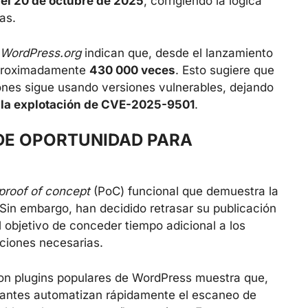
 el 20 de octubre de 2025
, corrigiendo la lógica
as.
WordPress.org
indican que, desde el lanzamiento
 aproximadamente
430 000 veces
. Esto sugiere que
ciones sigue usando versiones vulnerables, dejando
a la explotación de CVE-2025-9501
.
 DE OPORTUNIDAD PARA
proof of concept
(PoC) funcional que demuestra la
. Sin embargo, han decidido retrasar su publicación
 objetivo de conceder tiempo adicional a los
aciones necesarias.
con plugins populares de WordPress muestra que,
cantes automatizan rápidamente el escaneo de