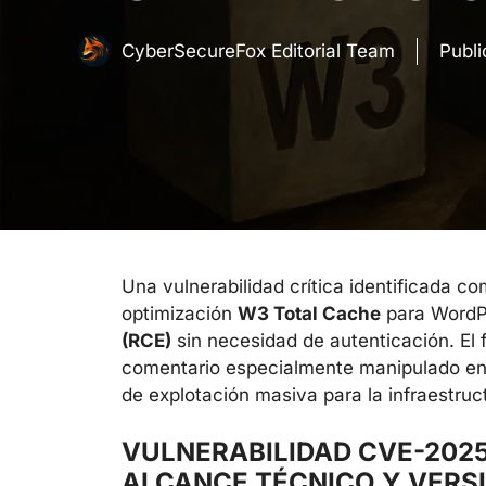
CyberSecureFox Editorial Team
Publ
Una vulnerabilidad crítica identificada c
optimización
W3 Total Cache
para WordPr
(RCE)
sin necesidad de autenticación. El
comentario especialmente manipulado en el
de explotación masiva para la infraestru
VULNERABILIDAD CVE-2025
ALCANCE TÉCNICO Y VERS