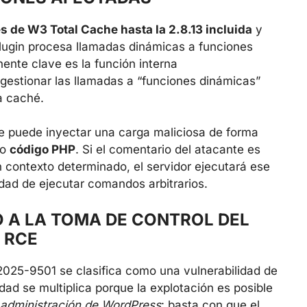
s de W3 Total Cache hasta la 2.8.13 incluida
y
plugin procesa llamadas dinámicas a funciones
nte clave es la función interna
 gestionar las llamadas a “funciones dinámicas”
a caché.
te puede inyectar una carga maliciosa de forma
mo
código PHP
. Si el comentario del atacante es
n contexto determinado, el servidor ejecutará ese
dad de ejecutar comandos arbitrarios.
 A LA TOMA DE CONTROL DEL
 RCE
2025-9501 se clasifica como una vulnerabilidad de
idad se multiplica porque la explotación es posible
e administración de WordPress
: basta con que el