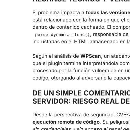
El problema impacta a
todas las versione
está relacionado con la forma en que el 
dentro de contenido cacheado. El compone
, responsable de
_parse_dynamic_mfunc()
incrustadas en el HTML almacenado en l
Según el análisis de
WPScan
, un atacan
que el plugin termine interpretándola co
procesado por la función vulnerable en u
código, otorgando al adversario la capaci
DE UN SIMPLE COMENTARIO
SERVIDOR: RIESGO REAL DE
Desde la perspectiva de seguridad, CVE-
ejecución remota de código
. Su peligros
sin credenciales y sin acceso al panel d