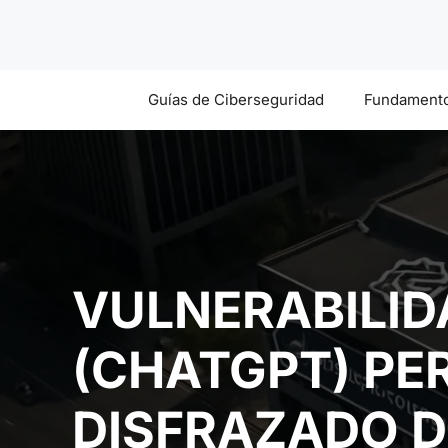
Saltar
al
contenido
Guías de Ciberseguridad
Fundamento
VULNERABILID
(CHATGPT) PE
DISFRAZADO D