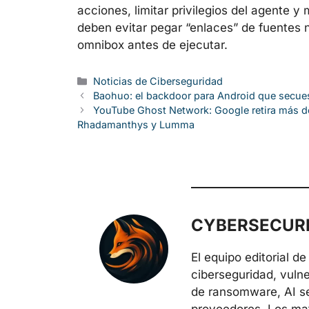
acciones, limitar privilegios del agente y
deben evitar pegar “enlaces” de fuentes 
omnibox antes de ejecutar.
Categorías
Noticias de Ciberseguridad
Baohuo: el backdoor para Android que secue
YouTube Ghost Network: Google retira más de 
Rhadamanthys y Lumma
CYBERSECURE
El equipo editorial 
ciberseguridad, vuln
de ransomware, AI sec
proveedores. Los mate