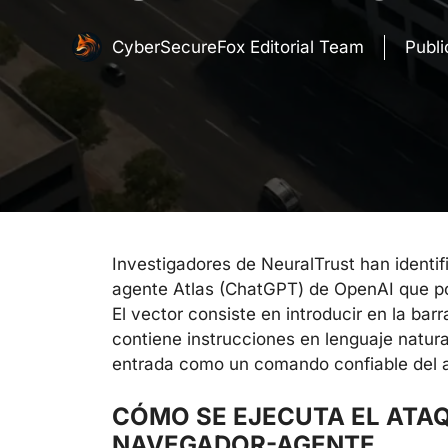
CyberSecureFox Editorial Team
Publ
Investigadores de NeuralTrust han identi
agente Atlas (ChatGPT) de OpenAI que pos
El vector consiste en introducir en la b
contiene instrucciones en lenguaje natural
entrada como un comando confiable del a
CÓMO SE EJECUTA EL ATAQ
NAVEGADOR-AGENTE