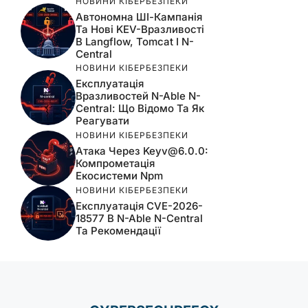
НОВИНИ КІБЕРБЕЗПЕКИ
Автономна ШІ-Кампанія
Та Нові KEV-Вразливості
В Langflow, Tomcat І N-
Central
НОВИНИ КІБЕРБЕЗПЕКИ
Експлуатація
Вразливостей N-Able N-
Central: Що Відомо Та Як
Реагувати
НОВИНИ КІБЕРБЕЗПЕКИ
Атака Через
Keyv@6.0.0
:
Компрометація
Екосистеми Npm
НОВИНИ КІБЕРБЕЗПЕКИ
Експлуатація CVE-2026-
18577 В N-Able N-Central
Та Рекомендації