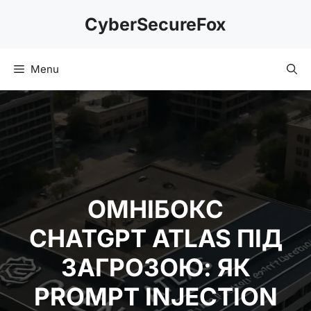
Skip
CyberSecureFox
to
content
Menu
ОМНІБОКС
CHATGPT ATLAS ПІД
ЗАГРОЗОЮ: ЯК
PROMPT INJECTION