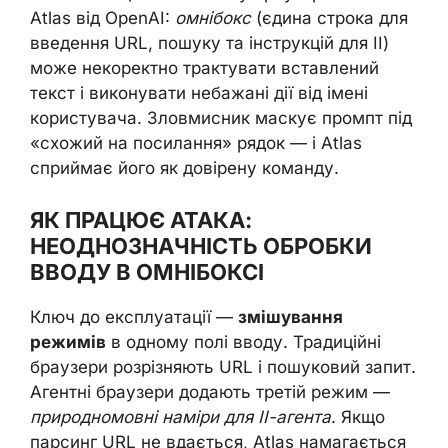
Atlas від OpenAI:
омнібокс
(єдина строка для
введення URL, пошуку та інструкцій для ІІ)
може некоректно трактувати вставлений
текст і виконувати небажані дії від імені
користувача. Зловмисник маскує промпт під
«схожий на посилання» рядок — і Atlas
сприймає його як довірену команду.
ЯК ПРАЦЮЄ АТАКА:
НЕОДНОЗНАЧНІСТЬ ОБРОБКИ
ВВОДУ В ОМНІБОКСІ
Ключ до експлуатації —
змішування
режимів
в одному полі вводу. Традиційні
браузери розрізняють URL і пошуковий запит.
Агентні браузери додають третій режим —
природномовні наміри для ІІ-агента
. Якщо
парсинг URL не вдається, Atlas намагається