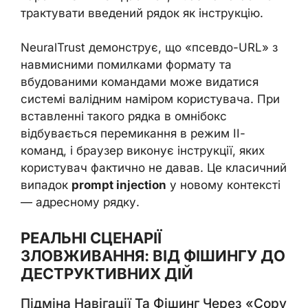
трактувати введений рядок як інструкцію.
NeuralTrust демонструє, що «псевдо-URL» з
навмисними помилками формату та
вбудованими командами може видатися
системі валідним наміром користувача. При
вставленні такого рядка в омнібокс
відбувається перемикання в режим ІІ-
команд, і браузер виконує інструкції, яких
користувач фактично не давав. Це класичний
випадок
prompt injection
у новому контексті
— адресному рядку.
РЕАЛЬНІ СЦЕНАРІЇ
ЗЛОВЖИВАННЯ: ВІД ФІШИНГУ ДО
ДЕСТРУКТИВНИХ ДІЙ
Підміна Навігації Та Фішинг Через «Copy