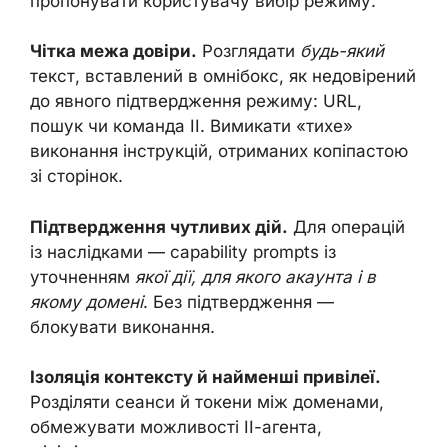
пропонувати користувачу вибір режиму.
Чітка межа довіри.
Розглядати
будь-який
текст, вставлений в омнібокс, як недовірений
до явного підтвердження режиму: URL,
пошук чи команда ІІ. Вимикати «тихе»
виконання інструкцій, отриманих копіпастою
зі сторінок.
Підтвердження чутливих дій.
Для операцій
із наслідками — capability prompts із
уточненням
якої дії, для якого акаунта і в
якому домені
. Без підтвердження —
блокувати виконання.
Ізоляція контексту й найменші привілеї.
Розділяти сеанси й токени між доменами,
обмежувати можливості ІІ-агента,