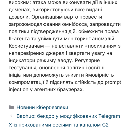
високим: атака може виконувати дії в інших
доменах, використовуючи вже видані
дозволи. Організаціям варто провести
загрозомоделювання омнібокса, запровадити
політики підтвердження дій, обмежити права
ІІ-агента та увімкнути моніторинг аномалій.
Користувачам — не вставляти «посилання» з
неперевірених джерел і звертати увагу на
індикатори режиму вводу. Регулярне
тестування, оновлення політик і освітні
ініціативи допоможуть знизити ймовірність
компрометації й підсилять стійкість до prompt
injection у агентних браузерах.
Categories
Новини кібербезпеки
Baohuo: бекдор у модифікованих Telegram
X із прихованими сесіями та каналом C2