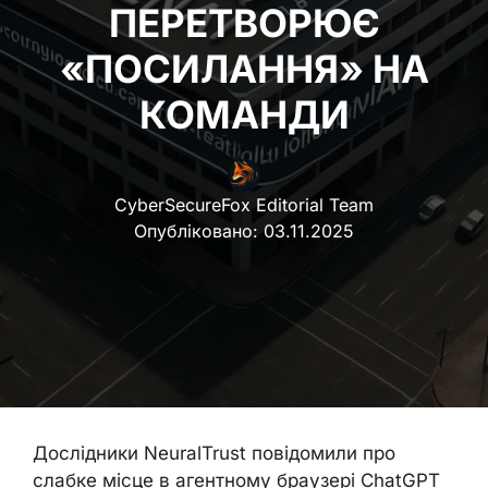
ПЕРЕТВОРЮЄ
«ПОСИЛАННЯ» НА
КОМАНДИ
CyberSecureFox Editorial Team
Опубліковано:
03.11.2025
Дослідники NeuralTrust повідомили про
слабке місце в агентному браузері ChatGPT