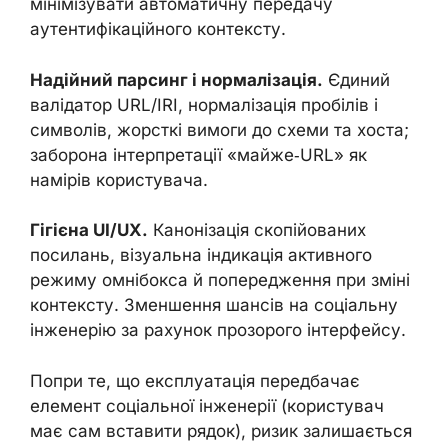
мінімізувати автоматичну передачу
аутентифікаційного контексту.
Надійний парсинг і нормалізація.
Єдиний
валідатор URL/IRI, нормалізація пробілів і
символів, жорсткі вимоги до схеми та хоста;
заборона інтерпретації «майже‑URL» як
намірів користувача.
Гігієна UI/UX.
Канонізація скопійованих
посилань, візуальна індикація активного
режиму омнібокса й попередження при зміні
контексту. Зменшення шансів на соціальну
інженерію за рахунок прозорого інтерфейсу.
Попри те, що експлуатація передбачає
елемент соціальної інженерії (користувач
має сам вставити рядок), ризик залишається