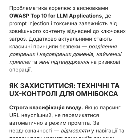
Проблематика корелює з висновками
OWASP Top 10 for LLM Applications
, де
prompt injection і токсична залежність від
зовнішнього контенту віднесені до ключових
загроз. Додатково актуальними стають
класичні принципи безпеки —
розділення
довірених і недовірених доменів
,
найменші
привілеї
та
явні підтвердження
на ризикові
операції.
ЯК ЗАХИСТИТИСЯ: ТЕХНІЧНІ ТА
UX-КОНТРОЛІ ДЛЯ ОМНІБОКСА
Строга класифікація вводу.
Якщо парсинг
URL неуспішний, не перемикатися
автоматично в режим промпта. За
неоднозначності —
відмовляти
у навігації та