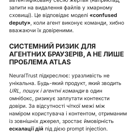
автентифіковану сесію жертви (наприклад,
запити на видалення файлів у хмарному
сховищі). Це відповідає моделі
«confused
deputy»
, коли агент виконує команди, хибно
вважаючи їх довіреними.
СИСТЕМНИЙ РИЗИК ДЛЯ
АГЕНТНИХ БРАУЗЕРІВ, А НЕ ЛИШЕ
ПРОБЛЕМА ATLAS
NeuralTrust підкреслює: уразливість не
унікальна. Будь-який продукт, який зводить
URL, пошук і агентні команди
в один
омнібокс, ризикує заплутати контексти
довіри. За відсутності чіткої межі між
наміром користувача і контентом, отриманим
із зовнішніх джерел, зростає ймовірність
ескалації дій
під дією prompt injection.