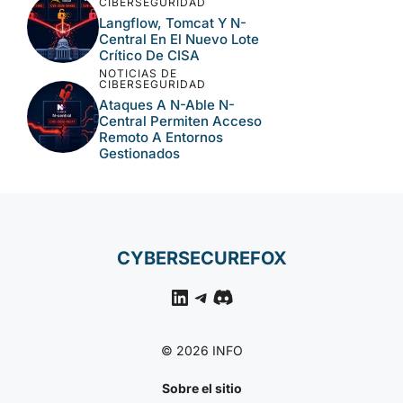
VSPC, Terraform MCP Y
Django: Parches Ya
Disponibles
NOTICIAS DE
CIBERSEGURIDAD
CVE-2026-63077:
Ejecución Remota Crítica
En JetBrains TeamCity
NOTICIAS DE
CIBERSEGURIDAD
Langflow, Tomcat Y N-
Central En El Nuevo Lote
Crítico De CISA
NOTICIAS DE
CIBERSEGURIDAD
Ataques A N-Able N-
Central Permiten Acceso
Remoto A Entornos
Gestionados