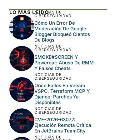
Este sitio usa Akismet para reducir el spam.
Aprende cómo se procesan los datos de tus
comentarios.
LO MÁS LEÍDO
NOTICIAS DE
CIBERSEGURIDAD
Cómo Un Error De
Moderación De Google
Blogger Bloqueó Cientos
De Blogs
NOTICIAS DE
CIBERSEGURIDAD
SMOKE#SCREEN Y
Powercat: Abuso De
RMM Y Falsos Cheats
NOTICIAS DE
CIBERSEGURIDAD
Once Fallos En Veeam