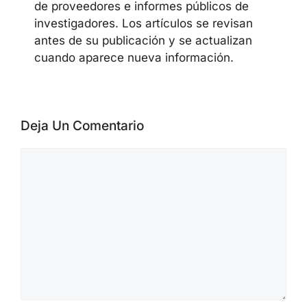
cubre noticias de ciberseguridad,
vulnerabilidades, campañas de malware,
actividad de ransomware, AI security,
cloud security y security advisories de
proveedores. Los materiales se preparan
a partir de official advisories, datos de
CVE/NVD, alertas de CISA, publicaciones
de proveedores e informes públicos de
investigadores. Los artículos se revisan
antes de su publicación y se actualizan
cuando aparece nueva información.
Deja Un Comentario
Comentario