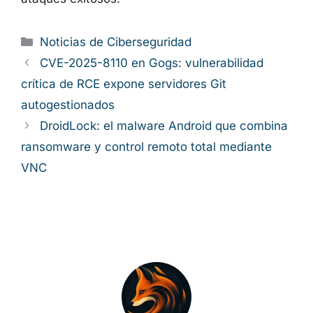
hacia los Passkeys son pasos asumibles que
marcan una diferencia real. Cuanto antes
incorporen estas prácticas usuarios y
organizaciones, más difícil resultará para los
ciberdelincuentes transformar las próximas
bases de contraseñas filtradas en ataques
exitosos.
Categorías
Noticias de Ciberseguridad
CVE-2025-8110 en Gogs: vulnerabilidad
crítica de RCE expone servidores Git
autogestionados
DroidLock: el malware Android que
combina ransomware y control remoto total
mediante VNC