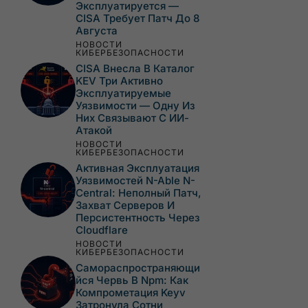
Эксплуатируется —
CISA Требует Патч До 8
Августа
НОВОСТИ
КИБЕРБЕЗОПАСНОСТИ
CISA Внесла В Каталог
KEV Три Активно
Эксплуатируемые
Уязвимости — Одну Из
Них Связывают С ИИ-
Атакой
НОВОСТИ
КИБЕРБЕЗОПАСНОСТИ
Активная Эксплуатация
Уязвимостей N-Able N-
Central: Неполный Патч,
Захват Серверов И
Персистентность Через
Cloudflare
НОВОСТИ
КИБЕРБЕЗОПАСНОСТИ
Самораспространяющи
Йся Червь В Npm: Как
Компрометация Keyv
Затронула Сотни