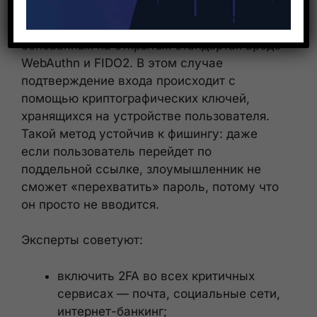
Еще более продвинутый подход —
использование
Passkey
(ключей доступа),
основанных на открытых стандартах вроде
WebAuthn и FIDO2. В этом случае
подтверждение входа происходит с
помощью криптографических ключей,
хранящихся на устройстве пользователя.
Такой метод устойчив к фишингу: даже
если пользователь перейдет по
поддельной ссылке, злоумышленник не
сможет «перехватить» пароль, потому что
он просто не вводится.
Эксперты советуют:
включить 2FA во всех критичных
сервисах — почта, социальные сети,
интернет-банкинг;