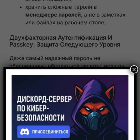
хранить сложные пароли в
менеджере паролей
, а не в заметках
или файлах на рабочем столе.
Двухфакторная Аутентификация И
Passkey: Защита Следующего Уровня
Даже самый надежный пароль не
обеспечивает абсолютной защиты, если он
×
уже был украден. Поэтому все больше
сервисов переходят к более устойчивым
механизмам проверки личности. Базовым
стандартом становится
двухфакторная
аутентификация (2FA)
, когда помимо
пароля требуется дополнительный фактор:
одноразовый код из приложения, SMS,
аппаратный токен или биометрия.