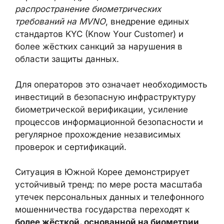
Статистика о том, что
около 92%
фейковых номеров
в 2024 году было
зарегистрировано через виртуальных
операторов связи, указывает на
необходимость выравнивания
регуляторных требований на рынке.
Вероятно, следующим шагом станет
распространение биометрических
требований на MVNO
, внедрение единых
стандартов KYC (Know Your Customer) и
более жёстких санкций за нарушения в
области защиты данных.
Для операторов это означает
необходимость инвестиций в безопасную
инфраструктуру биометрической
верификации, усиление процессов