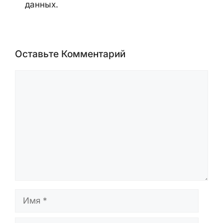
уязвимости, malware-кампании,
ransomware-активность, AI security,
cloud security и security advisories
вендоров. Материалы готовятся на
основе official advisories, данных
CVE/NVD, уведомлений CISA,
публикаций вендоров и открытых
отчётов исследователей. Статьи
проверяются перед публикацией и
обновляются при появлении новых
данных.
Оставьте Комментарий
Комментарий