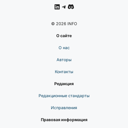
Затронула Сотни
Пакетов
НОВОСТИ
КИБЕРБЕЗОПАСНОСТИ
Уязвимость Обхода
Аутентификации В N-
Able N-Central Активно
Эксплуатируется —
CISA Требует Патч До 6
Августа
CYBERSECUREFOX
LinkedIn
Telegram
Discord
© 2026 INFO
О сайте