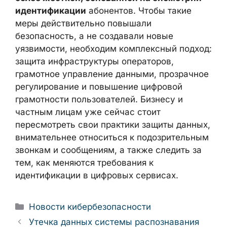
информационной безопасности и
регулярное прохождение независимых
проверок и сертификаций.
Ситуация в Южной Корее демонстрирует
устойчивый тренд: по мере роста
масштаба утечек персональных данных и
телефонного мошенничества государства
переходят к
более жёсткой, основанной на
биометрии идентификации
абонентов.
Чтобы такие меры действительно
повышали безопасность, а не создавали
новые уязвимости, необходим
комплексный подход: защита
инфраструктуры операторов, грамотное
управление данными, прозрачное
регулирование и повышение цифровой
грамотности пользователей. Бизнесу и