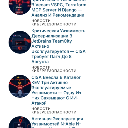
Этот сайт использует Akismet для борьбы
со спамом.
Узнайте, как обрабатываются
ваши данные комментариев
.
САМЫЕ ПОПУЛЯРНЫЕ
НОВОСТИ
КИБЕРБЕЗОПАСНОСТИ
Критические
Уязвимости В Veeam
VSPC, Terraform MCP
Server И Django —
Анализ И Рекомендации
НОВОСТИ
КИБЕРБЕЗОПАСНОСТИ
Критическая
Уязвимость
Десериализации В
JetBrains TeamCity