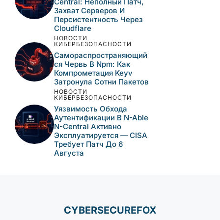
Активно
Эксплуатируется —
CISA Требует Патч До 8
Августа
НОВОСТИ
КИБЕРБЕЗОПАСНОСТИ
CISA Внесла В Каталог
KEV Три Активно
Эксплуатируемые
Уязвимости — Одну Из
Них Связывают С ИИ-
Атакой
НОВОСТИ
КИБЕРБЕЗОПАСНОСТИ
Активная Эксплуатация
Уязвимостей N-Able N-
Central: Неполный Патч,
Захват Серверов И
Персистентность Через
Cloudflare
НОВОСТИ
КИБЕРБЕЗОПАСНОСТИ
Самораспространяющи
Йся Червь В Npm: Как
Компрометация Keyv