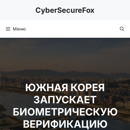
Перейти
CyberSecureFox
к
содержимому
Меню
ЮЖНАЯ КОРЕЯ
ЗАПУСКАЕТ
БИОМЕТРИЧЕСКУЮ
ВЕРИФИКАЦИЮ ПРИ