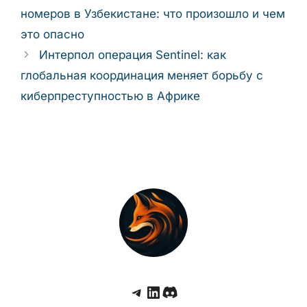
частным лицам уже сейчас стоит
пересмотреть свои практики защиты
данных, внимательнее относиться к
подозрительным звонкам и сообщениям, а
также следить за тем, как меняются
требования к идентификации в цифровых
сервисах.
Рубрики
Новости кибербезопасности
Утечка данных системы распознавания
номеров в Узбекистане: что произошло и
чем это опасно
Интерпол операция Sentinel: как
глобальная координация меняет борьбу с
киберпреступностью в Африке