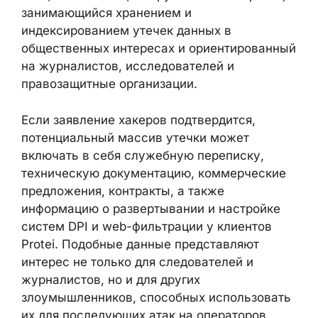
По заявлению хакеров, похищенный
массив объемом
182 ГБ
был передан
некоммерческой организации
DDoSecrets
(Distributed Denial of Secrets)
. Эта
инициатива позиционирует себя как проект,
занимающийся хранением и
индексированием утечек данных в
общественных интересах и
ориентированный на журналистов,
исследователей и правозащитные
организации.
Если заявление хакеров подтвердится,
потенциальный массив утечки может
включать в себя служебную переписку,
техническую документацию, коммерческие
предложения, контракты, а также