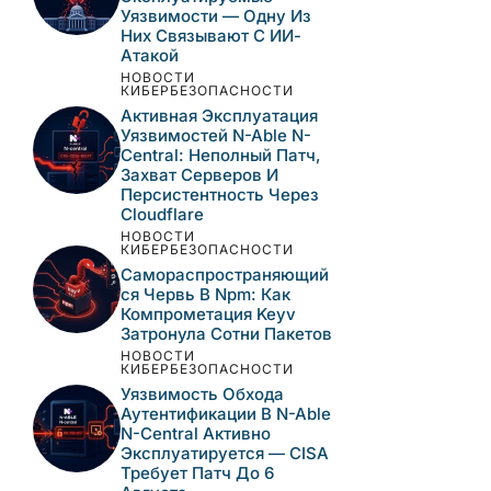
Уязвимость
Десериализации В
JetBrains TeamCity
Активно
Эксплуатируется —
CISA Требует Патч До 8
Августа
НОВОСТИ
КИБЕРБЕЗОПАСНОСТИ
CISA Внесла В Каталог
KEV Три Активно
Эксплуатируемые
Уязвимости — Одну Из
Них Связывают С ИИ-
Атакой
НОВОСТИ
КИБЕРБЕЗОПАСНОСТИ
Активная Эксплуатация
Уязвимостей N-Able N-
Central: Неполный Патч,
Захват Серверов И
Персистентность Через
Cloudflare
НОВОСТИ
КИБЕРБЕЗОПАСНОСТИ