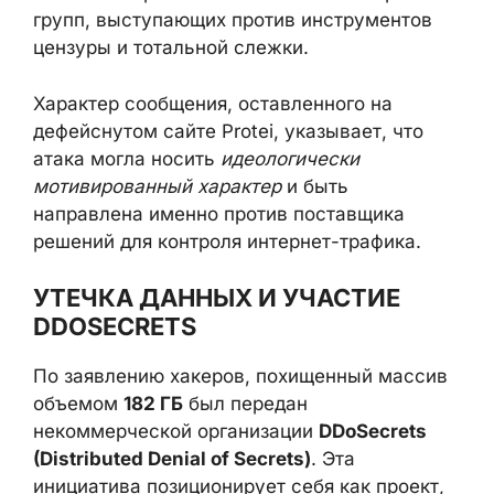
структур к трафику операторов связи.
Поставщики оборудования и программных
платформ для DPI/SORM оказываются в
зоне повышенного внимания как со
стороны государственных заказчиков, так и
со стороны активистских и хакерских
групп, выступающих против инструментов
цензуры и тотальной слежки.
Характер сообщения, оставленного на
дефейснутом сайте Protei, указывает, что
атака могла носить
идеологически
мотивированный характер
и быть
направлена именно против поставщика
решений для контроля интернет-трафика.
УТЕЧКА ДАННЫХ И УЧАСТИЕ
DDOSECRETS