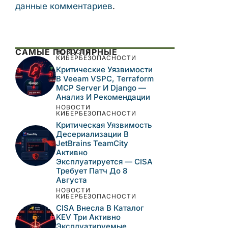
в этом браузере для последующих моих
комментариев.
Этот сайт использует Akismet для борьбы
со спамом.
Узнайте, как обрабатываются
ваши данные комментариев
.
САМЫЕ ПОПУЛЯРНЫЕ
НОВОСТИ
КИБЕРБЕЗОПАСНОСТИ
Критические
Уязвимости В Veeam
VSPC, Terraform MCP
Server И Django —
Анализ И Рекомендации
НОВОСТИ
КИБЕРБЕЗОПАСНОСТИ
Критическая