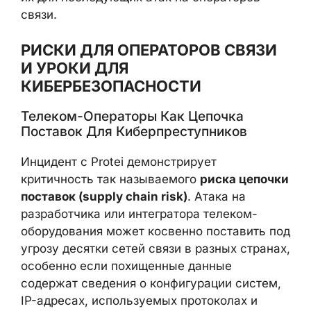
информацию о развертывании и настройке
систем DPI и web-фильтрации у клиентов
Protei. Подобные данные представляют
интерес не только для следователей и
журналистов, но и для других
злоумышленников, способных
использовать их для последующих атак на
операторов связи.
РИСКИ ДЛЯ ОПЕРАТОРОВ СВЯЗИ
И УРОКИ ДЛЯ
КИБЕРБЕЗОПАСНОСТИ
Телеком-Операторы Как Цепочка
Поставок Для Киберпреступников
Инцидент с Protei демонстрирует
критичность так называемого
риска
×
цепочки поставок (supply chain risk)
.