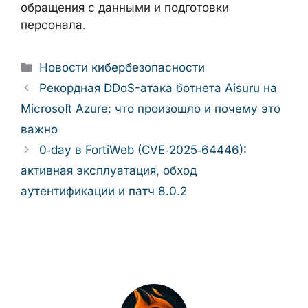
секторе и смежных отраслях, имеет смысл
внимательно отслеживать развитие
истории с взломом Protei, пересматривать
собственные подходы к выбору и аудиту
поставщиков, а также инвестировать в
укрепление кибербезопасности на всех
уровнях — от архитектуры сетей до
политики обращения с данными и
подготовки персонала.
Рубрики
Новости кибербезопасности
Рекордная DDoS-атака ботнета Aisuru
на Microsoft Azure: что произошло и почему
это важно
0‑day в FortiWeb (CVE‑2025‑64446):
активная эксплуатация, обход