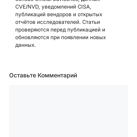
Редакция CyberSecureFox освещает
новости кибербезопасности,
уязвимости, malware-кампании,
ransomware-активность, AI security,
cloud security и security advisories
вендоров. Материалы готовятся на
основе official advisories, данных
CVE/NVD, уведомлений CISA,
публикаций вендоров и открытых
отчётов исследователей. Статьи
проверяются перед публикацией и
обновляются при появлении новых
данных.
Оставьте Комментарий