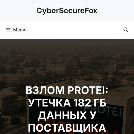
Перейти
CyberSecureFox
к
содержимому
Меню
ВЗЛОМ PROTEI:
УТЕЧКА 182 ГБ
ДАННЫХ У
ПОСТАВЩИКА