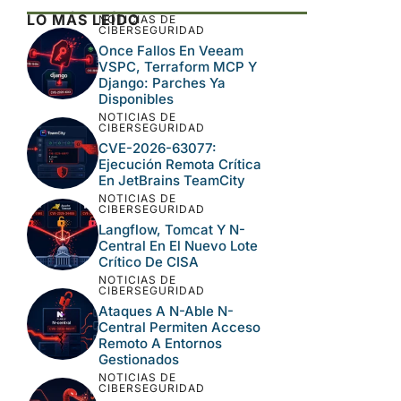
Web
Guarda mi nombre, correo electrónico y
web en este navegador para la próxima
vez que comente.
Este sitio usa Akismet para reducir el spam.
Aprende cómo se procesan los datos de tus
comentarios.
LO MÁS LEÍDO
NOTICIAS DE
CIBERSEGURIDAD
Once Fallos En Veeam
VSPC, Terraform MCP Y