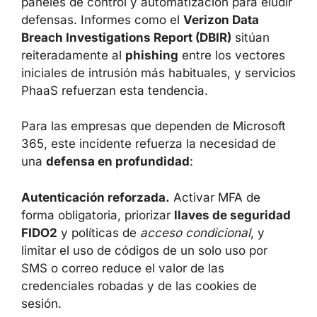
LECCIONES DE CIBERSEGURIDAD
PARA ORGANIZACIONES QUE
USAN MICROSOFT 365
El caso de Raccoon0365 ilustra cómo el
modelo de
phishing-as-a-service
reduce
drásticamente la barrera de entrada a la
ciberdelincuencia: cualquier actor puede
adquirir “
phishing llave en mano
” con
plantillas, paneles de control y
automatización para eludir defensas.
Informes como el
Verizon Data Breach
Investigations Report (DBIR)
sitúan
reiteradamente al
phishing
entre los vectores
iniciales de intrusión más habituales, y
servicios PhaaS refuerzan esta tendencia.
Para las empresas que dependen de