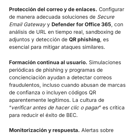
Microsoft 365, este incidente refuerza la
necesidad de una
defensa en profundidad
:
Autenticación reforzada.
Activar MFA de
forma obligatoria, priorizar
llaves de
seguridad FIDO2
y políticas de
acceso
condicional
, y limitar el uso de códigos de un
solo uso por SMS o correo reduce el valor de
las credenciales robadas y de las cookies de
sesión.
Protección del correo y de enlaces.
Configurar de manera adecuada soluciones
de
Secure Email Gateway
y
Defender for
Office 365
, con análisis de URL en tiempo
real, sandboxing de adjuntos y detección de
QR phishing
, es esencial para mitigar
ataques similares.