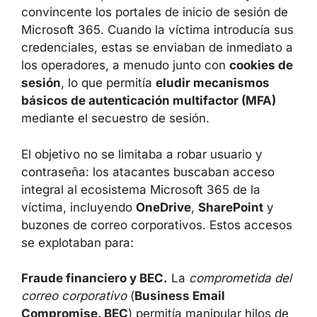
El servicio ofrecía herramientas para generar
correos de phishing, adjuntos maliciosos,
enlaces y
códigos QR
que redirigían a
páginas fraudulentas que imitaban de forma
muy convincente los portales de inicio de
sesión de Microsoft 365. Cuando la víctima
introducía sus credenciales, estas se
enviaban de inmediato a los operadores, a
menudo junto con
cookies de sesión
, lo que
permitía
eludir mecanismos básicos de
autenticación multifactor (MFA)
mediante el
secuestro de sesión.
El objetivo no se limitaba a robar usuario y
contraseña: los atacantes buscaban acceso
integral al ecosistema Microsoft 365 de la
víctima, incluyendo
OneDrive
,
SharePoint
y