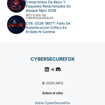
Django: Parches Ya
Disponibles
NOTICIAS DE
CIBERSEGURIDAD
CVE-2026-63077:
Ejecución Remota Crítica
En JetBrains TeamCity
NOTICIAS DE
CIBERSEGURIDAD
Langflow, Tomcat Y N-
Central En El Nuevo Lote
Crítico De CISA
NOTICIAS DE
CIBERSEGURIDAD
Ataques A N-Able N-
Central Permiten Acceso
Remoto A Entornos
Gestionados
NOTICIAS DE
CIBERSEGURIDAD
Compromiso De Keyv Y
Paquetes Relacionados
En Ataque Npm 2026
NOTICIAS DE
CIBERSEGURIDAD