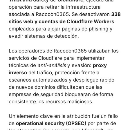
MICROSOFT, CLOUDFLARE Y EL
DESMANTELAMIENTO DE LA
INFRAESTRUCTURA PHAAS
A principios de septiembre de 2025, la unidad
Microsoft Digital Crimes Unit (DCU)
, en
colaboración con los equipos
Cloudforce One
y
Trust and Safety
de
Cloudflare
, ejecutó
una operación para retirar la infraestructura
asociada a Raccoon0365. Se desactivaron
338 sitios web y cuentas de Cloudflare
Workers
empleados para alojar páginas de
phishing y evadir sistemas de detección.
Los operadores de Raccoon0365 utilizaban
los servicios de Cloudflare para implementar
técnicas de
anti-análisis
y evasión:
proxy
inverso
del tráfico, protección frente a