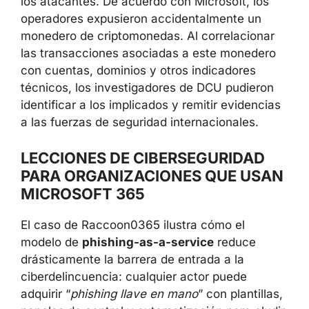
escaneos automatizados y despliegue rápido
de nuevos dominios dificultaban que las
×
empresas de seguridad bloquearan de forma
consistente los recursos maliciosos.
Un elemento clave en la atribución fue un
fallo de
operational security (OPSEC)
por
parte de los atacantes. De acuerdo con
Microsoft, los operadores expusieron
accidentalmente un monedero de
criptomonedas. Al correlacionar las
transacciones asociadas a este monedero
con cuentas, dominios y otros indicadores
técnicos, los investigadores de DCU pudieron
identificar a los implicados y remitir
evidencias a las fuerzas de seguridad
internacionales.