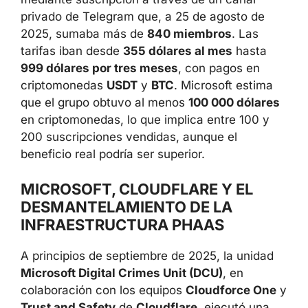
entrada para desplegar más malware,
moverse lateralmente dentro de la red
corporativa y facilitar intrusiones más
profundas.
Los kits de phishing se comercializaban
mediante suscripción a través de un canal
privado de Telegram que, a 25 de agosto de
2025, sumaba más de
840 miembros
. Las
tarifas iban desde
355 dólares al mes
hasta
999 dólares por tres meses
, con pagos en
criptomonedas
USDT
y
BTC
. Microsoft estima
que el grupo obtuvo al menos
100 000
dólares
en criptomonedas, lo que implica
entre 100 y 200 suscripciones vendidas,
aunque el beneficio real podría ser superior.