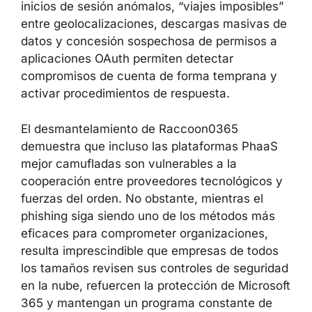
Formación continua al usuario.
Simulaciones
periódicas de phishing y programas de
concienciación ayudan a detectar correos
fraudulentos, incluso cuando abusan de
marcas de confianza o incluyen códigos QR
aparentemente legítimos. La cultura de
“
verificar antes de hacer clic o pagar
” es
crítica para reducir el éxito de BEC.
Monitorización y respuesta.
Alertas sobre
inicios de sesión anómalos, “viajes
imposibles” entre geolocalizaciones,
descargas masivas de datos y concesión
sospechosa de permisos a aplicaciones
OAuth permiten detectar compromisos de
cuenta de forma temprana y activar
procedimientos de respuesta.