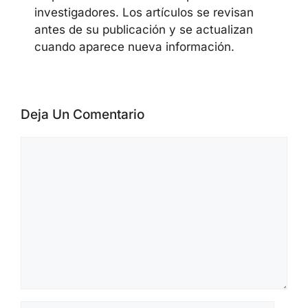
CYBERSECUREFOX EDITORIAL
TEAM
El equipo editorial de CyberSecureFox
cubre noticias de ciberseguridad,
vulnerabilidades, campañas de malware,
actividad de ransomware, AI security,
cloud security y security advisories de
proveedores. Los materiales se preparan
a partir de official advisories, datos de
CVE/NVD, alertas de CISA, publicaciones
de proveedores e informes públicos de
investigadores. Los artículos se revisan
antes de su publicación y se actualizan
cuando aparece nueva información.