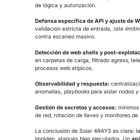
de lógica y autorización.
Defensa específica de API y ajuste de 
validación estricta de entrada,
rate limiti
contra escaneo masivo.
Detección de web shells y post-explotac
en carpetas de carga, filtrado
egress
, te
procesos web atípicos.
Observabilidad y respuesta:
centralizaci
anomalías,
playbooks
para aislar nodos y 
Gestión de secretos y accesos:
mínimos 
de red, rotación de llaves y monitoreo d
La conclusión de Solar 4RAYS es clara: la
impiden, ataques bien ejecutados. Un
aná