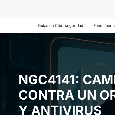
Saltar
al
contenido
Guías de Ciberseguridad
Fundamento
NGC4141: CAM
CONTRA UN OR
Y ANTIVIRUS