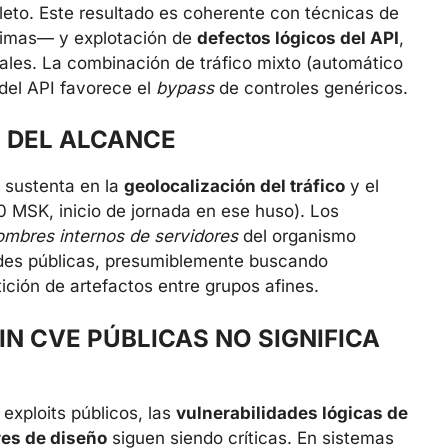
leto. Este resultado es coherente con técnicas de
timas— y explotación de
defectos lógicos del API
,
onales. La combinación de tráfico mixto (automático
del API favorece el
bypass
de controles genéricos.
N DEL ALCANCE
e sustenta en la
geolocalización del tráfico
y el
00 MSK, inicio de jornada en ese huso). Los
ombres internos de servidores
del organismo
ades públicas, presumiblemente buscando
ción de artefactos entre grupos afines.
N CVE PÚBLICAS NO SIGNIFICA
exploits públicos, las
vulnerabilidades lógicas de
res de diseño
siguen siendo críticas. En sistemas