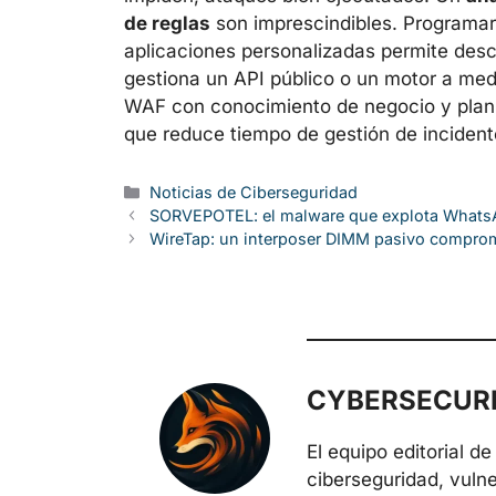
de reglas
son imprescindibles. Programa
aplicaciones personalizadas permite descub
gestiona un API público o un motor a med
WAF con conocimiento de negocio y plani
que reduce tiempo de gestión de incidente
Categorías
Noticias de Ciberseguridad
SORVEPOTEL: el malware que explota WhatsAp
WireTap: un interposer DIMM pasivo comprom
CYBERSECURE
El equipo editorial 
ciberseguridad, vuln