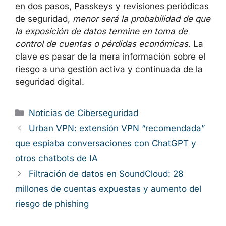
herramientas y hábitos que reducen el
impacto real de las filtraciones
. Cuanto
antes se adopten contraseñas robustas y
únicas, autenticación en dos pasos, Passkeys
y revisiones periódicas de seguridad,
menor
será la probabilidad de que la exposición de
datos termine en toma de control de cuentas
o pérdidas económicas
. La clave es pasar de
la mera información sobre el riesgo a una
gestión activa y continuada de la seguridad
digital.
Categorías
Noticias de Ciberseguridad
Urban VPN: extensión VPN
“recomendada” que espiaba conversaciones
con ChatGPT y otros chatbots de IA