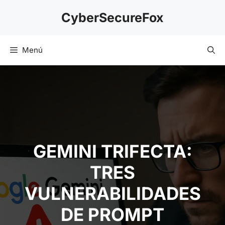
Saltar
CyberSecureFox
al
contenido
Menú
GEMINI TRIFECTA:
TRES
VULNERABILIDADES
DE PROMPT