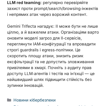
LLM red teaming
: регулярно перевіряйте
захист проти prompt/search/browsing‑інжектів
і непрямих атак через ворожий контент.
Gemini Trifecta нагадує: ІІ може бути не лише
ціллю, а й важелем атаки. Організаціям варто
оновити моделі загроз для ІІ‑сервісів,
переглянути IAM‑конфігурації та впровадити
строгі guardrails і egress‑політики. Це
скоротить площу атаки, знизить ризик
ексфільтрації та не допустить зловживання
привілеями в хмарі. Почніть з аудиту прав
доступу LLM‑агентів і тестів на ін’єкції — це
найшвидший шлях підвищити стійкість без
зупинки інновацій.
Categories
Новини кібербезпеки