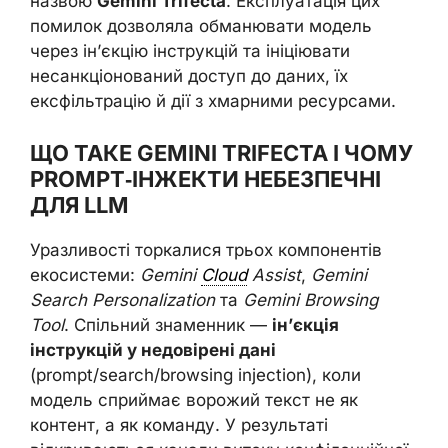
назвою
Gemini Trifecta
. Експлуатація цих
помилок дозволяла обманювати модель
через ін’єкцію інструкцій та ініціювати
несанкціонований доступ до даних, їх
ексфільтрацію й дії з хмарними ресурсами.
ЩО ТАКЕ GEMINI TRIFECTA І ЧОМУ
PROMPT‑ІНЖЕКТИ НЕБЕЗПЕЧНІ
ДЛЯ LLM
Уразливості торкалися трьох компонентів
екосистеми:
Gemini
Cloud
Assist
,
Gemini
Search Personalization
та
Gemini Browsing
Tool
. Спільний знаменник —
ін’єкція
інструкцій у недовірені дані
(prompt/search/browsing injection), коли
модель сприймає ворожий текст не як
контент, а як команду. У результаті