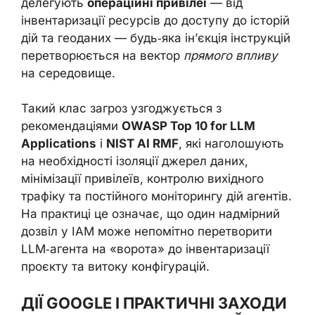
делегують
операційні привілеї
— від
інвентаризації ресурсів до доступу до історій
дій та геоданих — будь‑яка ін’єкція інструкцій
перетворюється на вектор
прямого впливу
на середовище.
Такий клас загроз узгоджується з
рекомендаціями
OWASP Top 10 for LLM
Applications
і
NIST AI RMF
, які наголошують
на необхідності ізоляції джерел даних,
мінімізації привілеїв, контролю вихідного
трафіку та постійного моніторингу дій агентів.
На практиці це означає, що один надмірний
дозвіл у IAM може непомітно перетворити
LLM‑агента на «ворота» до інвентаризації
проєкту та витоку конфігурацій.
ДІЇ GOOGLE І ПРАКТИЧНІ ЗАХОДИ