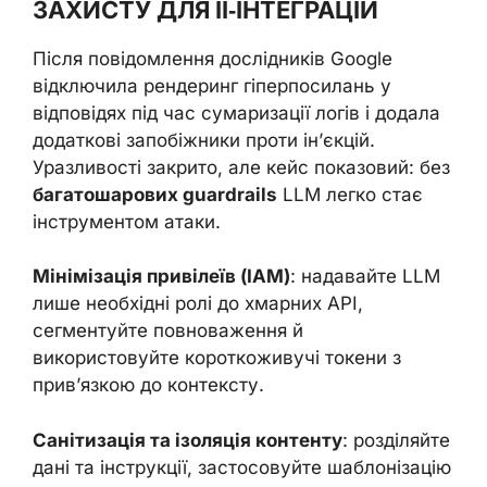
ЗАХИСТУ ДЛЯ ІІ‑ІНТЕГРАЦІЙ
Після повідомлення дослідників Google
відключила рендеринг гіперпосилань у
відповідях під час сумаризації логів і додала
додаткові запобіжники проти ін’єкцій.
Уразливості закрито, але кейс показовий: без
багатошарових guardrails
LLM легко стає
інструментом атаки.
Мінімізація привілеїв (IAM)
: надавайте LLM
лише необхідні ролі до хмарних API,
сегментуйте повноваження й
використовуйте короткоживучі токени з
прив’язкою до контексту.
Санітизація та ізоляція контенту
: розділяйте
дані та інструкції, застосовуйте шаблонізацію