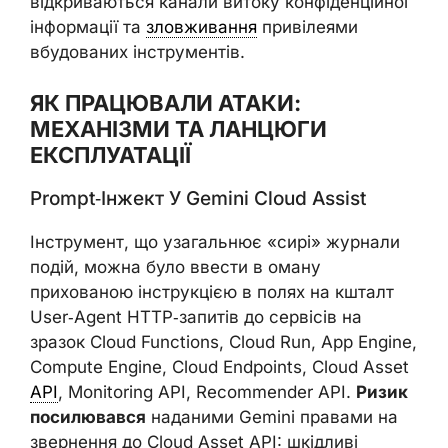
відкриваються канали витоку конфіденційної
інформації та
зловживання
привілеями
вбудованих інструментів.
ЯК ПРАЦЮВАЛИ АТАКИ:
МЕХАНІЗМИ ТА ЛАНЦЮГИ
ЕКСПЛУАТАЦІЇ
Prompt‑інжект У Gemini Cloud Assist
Інструмент, що узагальнює «сирі» журнали
подій, можна було ввести в оману
прихованою інструкцією в полях на кшталт
User‑Agent HTTP‑запитів до сервісів на
зразок Cloud Functions, Cloud Run, App Engine,
Compute Engine, Cloud Endpoints, Cloud Asset
API
, Monitoring API, Recommender API.
Ризик
посилювався
наданими Gemini правами на
звернення до Cloud Asset API: шкідливі