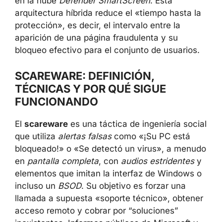
en la nube
Defender SmartScreen
. Esta
arquitectura híbrida reduce el «tiempo hasta la
protección», es decir, el intervalo entre la
aparición de una página fraudulenta y su
bloqueo efectivo para el conjunto de usuarios.
SCAREWARE: DEFINICIÓN,
TÉCNICAS Y POR QUÉ SIGUE
FUNCIONANDO
El
scareware
es una táctica de ingeniería social
que utiliza
alertas falsas
como «¡Su PC está
bloqueado!» o «Se detectó un virus», a menudo
en
pantalla completa
, con
audios estridentes
y
elementos que imitan la interfaz de Windows o
incluso un
BSOD
. Su objetivo es forzar una
llamada a supuesta «soporte técnico», obtener
acceso remoto y cobrar por “soluciones”