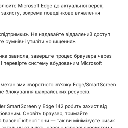
влюйте Microsoft Edge до актуальної версії,
 захисту, зокрема поведінкове виявлення
 «підтримки». Не надавайте віддалений доступ
е сумнівні утиліти «очищення».
інка зависла, заверште процес браузера через
 і перевірте систему вбудованим Microsoft
 механізми зворотного зв’язку Edge/SmartScreen
е блокування шахрайських ресурсів.
er SmartScreen у Edge 142 робить захист від
бованим. Оновіть браузер, тримайте
базової кібергігієни — так ви мінімізуєте ризик
 загальну стійкість своєї цифрової екосистеми.