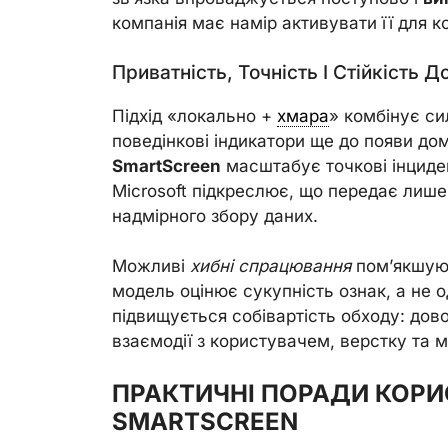
компанія має намір активувати її для к
Приватність, Точність І Стійкість Д
Підхід «локально +
хмара
» комбінує си
поведінкові індикатори ще до появи дом
SmartScreen
масштабує точкові інциден
Microsoft підкреслює, що передає лиш
надмірного збору даних.
Можливі
хибні спрацювання
пом’якшую
модель оцінює сукупність ознак, а не 
підвищується собівартість обходу: дов
взаємодії з користувачем, верстку та 
ПРАКТИЧНІ ПОРАДИ КОРИ
SMARTSCREEN