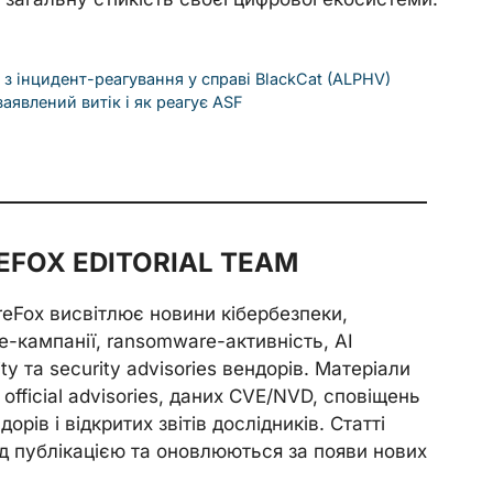
 інцидент-реагування у справі BlackCat (ALPHV)
заявлений витік і як реагує ASF
FOX EDITORIAL TEAM
reFox висвітлює новини кібербезпеки,
e-кампанії, ransomware-активність, AI
ity та security advisories вендорів. Матеріали
official advisories, даних CVE/NVD, сповіщень
орів і відкритих звітів дослідників. Статті
д публікацією та оновлюються за появи нових