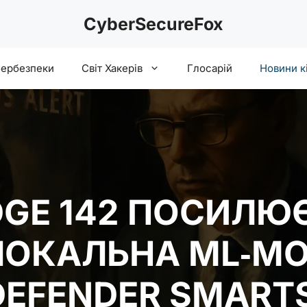
CyberSecureFox
бербезпеки
Світ Хакерів
Глосарій
Новини к
DGE 142 ПОСИЛЮЄ
ЛОКАЛЬНА ML‑МО
 DEFENDER SMART