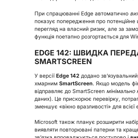
При спрацюванні Edge автоматично
ви
показує попередження про потенційне
перегляд на власний ризик, але за зам
функція поетапно розгортається для Wi
EDGE 142: ШВИДКА ПЕРЕД
SMARTSCREEN
У версії
Edge 142
додано зв’язувальний 
хмарним
SmartScreen
. Якщо модель фі
відправляє до SmartScreen
мінімально 
даних). Це прискорює перевірку, потрап
зменшує «вікно вразливості» для всієї
Microsoft також планує розширити набі
виявляти повторювані патерни та краще
зв’язка впроваджується поступово і
ви