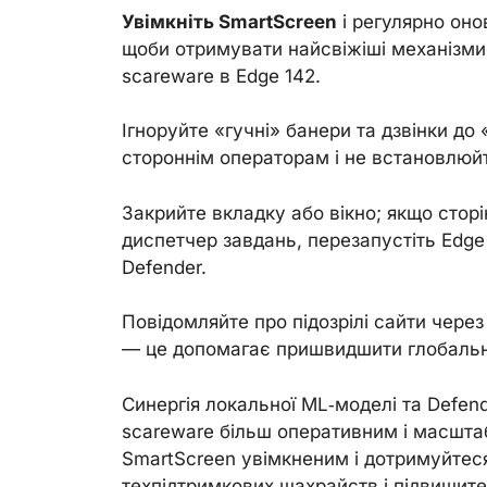
Увімкніть SmartScreen
і регулярно оно
щоби отримувати найсвіжіші механізми
scareware в Edge 142.
Ігноруйте «гучні» банери та дзвінки до
стороннім операторам і не встановлюйт
Закрийте вкладку або вікно; якщо стор
диспетчер завдань, перезапустіть Edge
Defender.
Повідомляйте про підозрілі сайти через
— це допомагає пришвидшити глобальн
Синергія локальної ML‑моделі та Defend
scareware більш оперативним і масшта
SmartScreen увімкненим і дотримуйтеся 
техпідтримкових шахрайств і підвищите