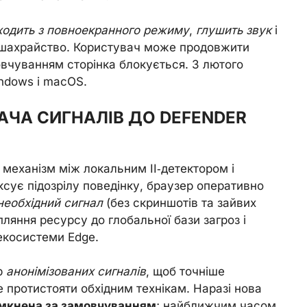
ходить з повноекранного режиму
,
глушить звук
і
 шахрайство. Користувач може продовжити
овчуванням сторінка блокується. З лютого
ndows і macOS.
АЧА СИГНАЛІВ ДО DEFENDER
механізм між локальним ІІ‑детектором і
ксує підозрілу поведінку, браузер оперативно
необхідний сигнал
(без скриншотів та зайвих
ляння ресурсу до глобальної бази загроз і
 екосистеми Edge.
р
анонімізованих сигналів
, щоб точніше
 протистояти обхідним технікам. Наразі нова
мкнена за замовчуванням
; найближчим часом