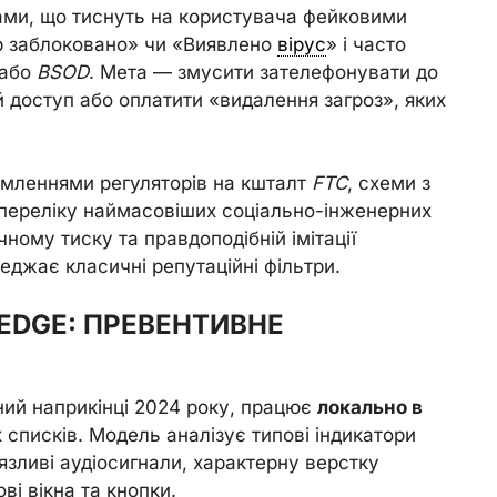
ами, що тиснуть на користувача фейковими
р заблоковано» чи «Виявлено
вірус
» і часто
 або
BSOD
. Мета — змусити зателефонувати до
 доступ або оплатити «видалення загроз», яких
домленнями регуляторів на кшталт
FTC
, схеми з
 переліку наймасовіших соціально-інженерних
ічному тиску та правдоподібній імітації
еджає класичні репутаційні фільтри.
EDGE: ПРЕВЕНТИВНЕ
Я
ний наприкінці 2024 року, працює
локально в
 списків. Модель аналізує типові індикатори
’язливі аудіосигнали, характерну верстку
ві вікна та кнопки.