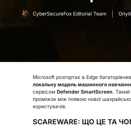
CyberSecureFox Editorial Team
Опуб
Microsoft розгортає в Edge багаторівне
локальну модель машинного навчанн
сервісом
Defender SmartScreen
. Таки
проміжок між появою нової шахрайської
користувачів.
SCAREWARE: ЩО ЦЕ ТА Ч