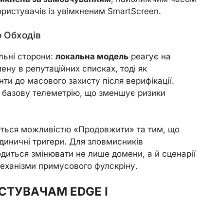
ористувачів із увімкненим SmartScreen.
о Обходів
льні сторони:
локальна модель
реагує на
ену в репутаційних списках, тоді як
ти до масового захисту після верифікації.
е базову телеметрію, що зменшує ризики
ться можливістю «Продовжити» та тим, що
одиничні тригери. Для зловмисників
одиться змінювати не лише домени, а й сценарії
механізми примусового фулскріну.
СТУВАЧАМ EDGE І