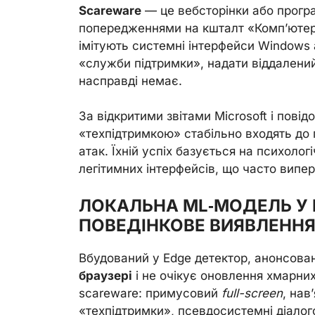
Scareware
— це вебсторінки або прогр
попередженнями на кшталт «Комп’юте
імітують системні інтерфейси Windows
«служби підтримки», надати віддалений
насправді немає.
За відкритими звітами Microsoft і пові
«техпідтримкою» стабільно входять до
атак. Їхній успіх базується на психолог
легітимних інтерфейсів, що часто випер
ЛОКАЛЬНА ML‑МОДЕЛЬ У 
ПОВЕДІНКОВЕ ВИЯВЛЕНН
Вбудований у Edge детектор, анонсова
браузері
і не очікує оновлення хмарних
scareware: примусовий
full-screen
, нав
«техпідтримки», псевдосистемні діалого